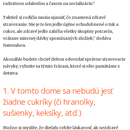
radostnou udalosťou a časom na socializáciu.”
Taktiež si rodičia musia ujasniť, čo znamená zdravé
stravovanie. Nie je to len jedlo úplne ochudobnené o tuk a
cukor, ale zdravé jedlo zahŕňa všetky skupiny potravín,
vrátane miernej dávky spomínaných zložiek,” dodáva
Natenshon.
Akonáhle budete chcieť deťom odovzdať správne stravovacie
návyky, vyhnite sa týmto frázam, ktoré si ešte pamätáme z
detstva:
1. V tomto dome sa nebudú jesť
žiadne cukríky (či hranolky,
sušienky, keksíky, atď.)
Možno si myslíte, že dieťaťu robíte láskavosť, ak nezdravé