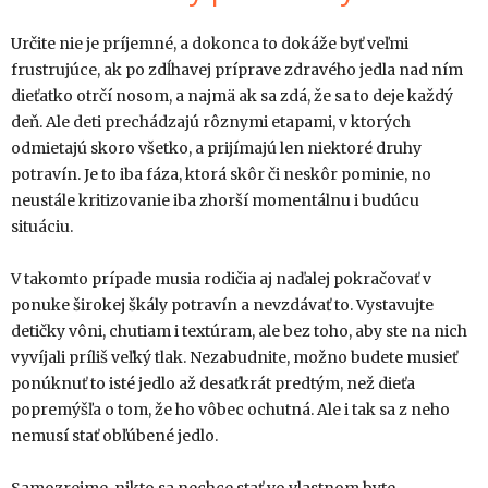
Určite nie je príjemné, a dokonca to dokáže byť veľmi
frustrujúce, ak po zdĺhavej príprave zdravého jedla nad ním
dieťatko otrčí nosom, a najmä ak sa zdá, že sa to deje každý
deň. Ale deti prechádzajú rôznymi etapami, v ktorých
odmietajú skoro všetko, a prijímajú len niektoré druhy
potravín. Je to iba fáza, ktorá skôr či neskôr pominie, no
neustále kritizovanie iba zhorší momentálnu i budúcu
situáciu.
V takomto prípade musia rodičia aj naďalej pokračovať v
ponuke širokej škály potravín a nevzdávať to. Vystavujte
detičky vôni, chutiam i textúram, ale bez toho, aby ste na nich
vyvíjali príliš veľký tlak. Nezabudnite, možno budete musieť
ponúknuť to isté jedlo až desaťkrát predtým, než dieťa
popremýšľa o tom, že ho vôbec ochutná. Ale i tak sa z neho
nemusí stať obľúbené jedlo.