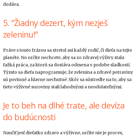
dodáva.
5. “Žiadny dezert, kým nezješ
zeleninu!”
Práve s touto frázou sa stretol asi každý rodič, či dieťa na tejto
planéte. No určite nechcete, aby sa zo zdravej výživy stala
ťažká práca, za ktorú sa dostáva odmena v podobe sladkostí.
Týmto sa dieťa naprogramuje, že zelenina a zdravé potraviny
sú povinné a hlavne nechutné. Skôr sa sústreďte na to, aby sa
tieto výživné suroviny stali lahodnými a neodolateľnými.
Je to beh na dlhé trate, ale devíza
do budúcnosti
Naučiť jesť dieťatko zdravo a výživne, určite nie je proces,