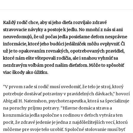
Každý rodič chce, aby si jeho dieťa rozvíjalo zdravé
stravovacie návyky a postoje k jedlu. No mnohí z nás si ani
neuvedomujú, že už počas jedla posielame deťom nesprávne
informácie, ktoré jeho budúci jedálniček môžu ovplyvniť. Či
už je to opakovaním rovnakých, opotrebovaných pravidiel,
ktoré nám ešte vštepovali rodičia, ale i snahou vyhnúť sa
nezdravým voľbám pred našim dieťaťom. Môže to spôsobiť
viac škody ako úžitku.
“V prvom rade si rodič musí uvedomiť, že telo je stroj, ktorý
potrebuje dostávať potraviny v pravidelných dávkach,” hovorí
Abigail H. Natenshon, psychoterapeutka, ktorá sa špecializuje
na poruchy príjmu potravy. “Hlavne domáca strava a
konzumácia jedla spoločne s rodinou v deťoch vytvára ten
pocit, že zdravé jedenie je jedna z najdôležitejších vecí, ktorú
môžeme pre svoje telo urobiť. Spoločné stolovanie musí byť