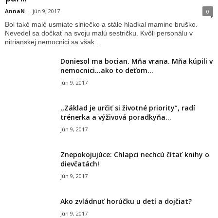
AnnaN
-
jún 9, 2017
0
Bol také malé usmiate slniečko a stále hladkal mamine bruško.
Nevedel sa dočkať na svoju malú sestričku. Kvôli personálu v
nitrianskej nemocnici sa však...
Doniesol ma bocian. Mňa vrana. Mňa kúpili v
nemocnici…ako to deťom...
jún 9, 2017
,,Základ je určiť si životné priority”, radí
trénerka a výživová poradkyňa...
jún 9, 2017
Znepokojujúce: Chlapci nechcú čítať knihy o
dievčatách!
jún 9, 2017
Ako zvládnuť horúčku u detí a dojčiat?
jún 9, 2017