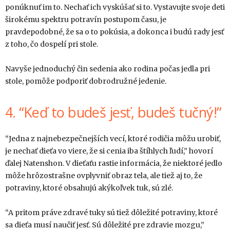
ponúknuť im to. Nechať ich vyskúšať si to. Vystavujte svoje deti
širokému spektru potravín postupom času, je
pravdepodobné, že sa o to pokúsia, a dokonca i budú rady jesť
z toho, čo dospelí pri stole.
Navyše jednoduchý čin sedenia ako rodina počas jedla pri
stole, pomôže podporiť dobrodružné jedenie.
4. “Keď to budeš jesť, budeš tučný!”
“Jedna z najnebezpečnejších vecí, ktoré rodičia môžu urobiť,
je nechať dieťa vo viere, že si cenia iba štíhlych ľudí,” hovorí
ďalej Natenshon. V dieťaťu rastie informácia, že niektoré jedlo
môže hrôzostrašne ovplyvniť obraz tela, ale tiež aj to, že
potraviny, ktoré obsahujú akýkoľvek tuk, sú zlé.
“A pritom práve zdravé tuky sú tiež dôležité potraviny, ktoré
sa dieťa musí naučiť jesť. Sú dôležité pre zdravie mozgu,”