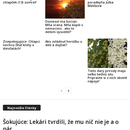
chlapček (†3) zomrel!
poradkyňa Julka
Melišová
Doniesol ma bocian.
Mňa vrana. Mňa kúpili v
nemocnici…ako to
deťom vysvetliť?
Znepokojujúce: Chlapci
Ako zvládnuť horúčku u
nechcú čítať knihy o
detí a dojčiat?
dievčatách!
Tieto dary prírody majú
veľkú liečivú silu.
Pripravte si z nich skvelé
nápoje!
Najnovšie články
Šokujúce: Lekári tvrdili, že mu nič nie je a o
pár...