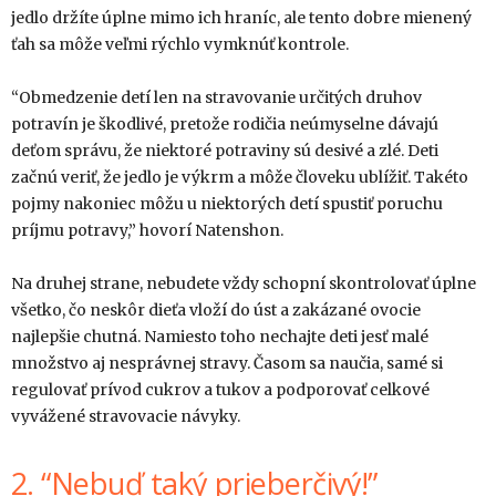
jedlo držíte úplne mimo ich hraníc, ale tento dobre mienený
ťah sa môže veľmi rýchlo vymknúť kontrole.
“Obmedzenie detí len na stravovanie určitých druhov
potravín je škodlivé, pretože rodičia neúmyselne dávajú
deťom správu, že niektoré potraviny sú desivé a zlé. Deti
začnú veriť, že jedlo je výkrm a môže človeku ublížiť. Takéto
pojmy nakoniec môžu u niektorých detí spustiť poruchu
príjmu potravy,” hovorí Natenshon.
Na druhej strane, nebudete vždy schopní skontrolovať úplne
všetko, čo neskôr dieťa vloží do úst a zakázané ovocie
najlepšie chutná. Namiesto toho nechajte deti jesť malé
množstvo aj nesprávnej stravy. Časom sa naučia, samé si
regulovať prívod cukrov a tukov a podporovať celkové
vyvážené stravovacie návyky.
2. “Nebuď taký prieberčivý!”