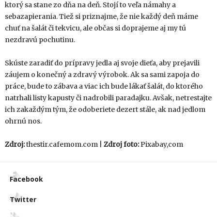
ktorý sa stane zo dňa na deň. Stojí to veľa námahy a
sebazapierania. Tiež si priznajme, že nie každý deň máme
chuť na šalát či tekvicu, ale občas si doprajeme aj my tú
nezdravú pochutinu.
Skúste zaradiť do prípravy jedla aj svoje dieťa, aby prejavili
záujem o konečný a zdravý výrobok. Ak sa sami zapoja do
práce, bude to zábava a viac ich bude lákať šalát, do ktorého
natrhali listy kapusty či nadrobili paradajku. Avšak, netrestajte
ich zakaždým tým, že odoberiete dezert stále, ak nad jedlom
ohrnú nos.
Zdroj:
thestir.cafemom.com |
Zdroj foto:
Pixabay,com
Facebook
Twitter