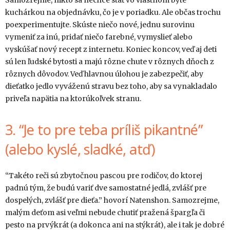
Samozrejme, nikto sa nechce stať vo vlastnom byte
kuchárkou na objednávku, čo je v poriadku. Ale občas trochu
poexperimentujte. Skúste niečo nové, jednu surovinu
vymeniť za inú, pridať niečo farebné, vymyslieť alebo
vyskúšať nový recept z internetu. Koniec koncov, veď aj deti
sú len ľudské bytosti a majú rôzne chute v rôznych dňoch z
rôznych dôvodov. Veď hlavnou úlohou je zabezpečiť, aby
dieťatko jedlo vyváženú stravu bez toho, aby sa vynakladalo
priveľa napätia na ktorúkoľvek stranu.
3. “Je to pre teba príliš pikantné”
(alebo kyslé, sladké, atď)
“Takéto reči sú zbytočnou pascou pre rodičov, do ktorej
padnú tým, že budú variť dve samostatné jedlá, zvlášť pre
dospelých, zvlášť pre dieťa.” hovorí Natenshon. Samozrejme,
malým deťom asi veľmi nebude chutiť pražená špargľa či
pesto na prvýkrát (a dokonca ani na stýkrát), ale i tak je dobré