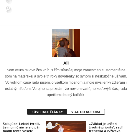
Ali
Som veľká milovníčka kníh, s čím súvisí aj moje zamestnanie. Momentálne
som na materskej a svoje tri roky dovolenky so synom si neskutočne užívam.
Vo voľnom čase rada píšem, o všetkom možnom a moje myšlienky zdieľam i
ostatným ľuďom. Verejne sa priznám, že neviem variť, no keď zvýši čas, rada
upečiem chutný koláčik.
SÚVISIACE ČLÁNKY
VIAC OD AUTORA
Šokujúce: Lekári tvrdili,
,,Základ je určiť si
že mu nič nie je a o pár
životné priority”, radí
hodín tento veselý
trénerka a výživová