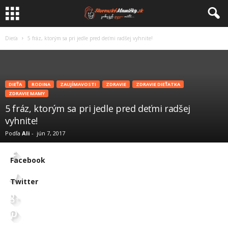
Dieťa
5 fráz, ktorým sa pri jedle pred deťmi radšej vyhnite!
DIEŤA
RODINA
ZAUJÍMAVOSTI
ZDRAVIE
ZDRAVIE DIEŤATKA
ZDRAVIE MAMY
5 fráz, ktorým sa pri jedle pred deťmi radšej
vyhnite!
Podľa
Ali
-
jún 7, 2017
Facebook
Twitter