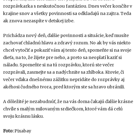
rozprávkarka s neskutočnou fantáziou. Dnes večer končíte v
krajine snov a všetky povinnosti sa odkladajú na zajtra. Teda
ak znova nezaspíte v detskej izbe.
Prichádza nový deň, ďalšie povinnosti a situácie, keď musíte
zachovať chladnú hlavu a zdravý rozum. No ak by vás niekto
chcel vytočiť a pokaziť vám aj tento deň, spomeňte si na svoje
dieťa, na to, že žijete pre neho, a preto sa neoplatí kaziť si
náladu. Spomeňte si na tú rozprávku, ktorú ste večer
rozprávali, zasmejte sa a nadýchnite sa zhlboka. Ktovie, či
večer vďaka dnešnému zážitku nepridáte do rozprávky aj
akéhosi čudného tvora, pred ktorým ste sa hravo ubránili.
A dôležité je nezabudnúť, že na vás doma čakajú ďalšie krásne
chvíle s malým milovaným srdiečkom, ktoré vám dá celú
svoju krásnu lásku.
Foto:
Pixabay