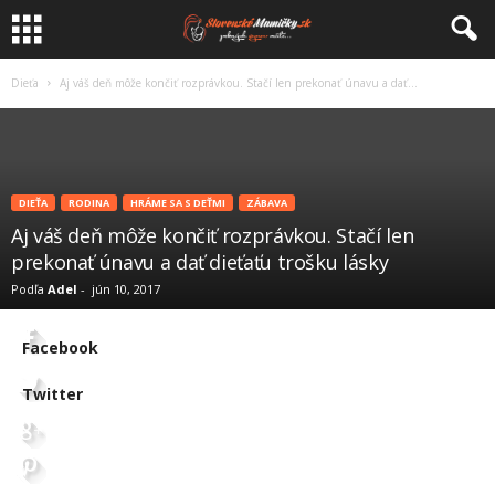
Dieťa
Aj váš deň môže končiť rozprávkou. Stačí len prekonať únavu a dať...
DIEŤA
RODINA
HRÁME SA S DEŤMI
ZÁBAVA
Aj váš deň môže končiť rozprávkou. Stačí len
prekonať únavu a dať dieťaťu trošku lásky
Podľa
Adel
-
jún 10, 2017
Facebook
Twitter