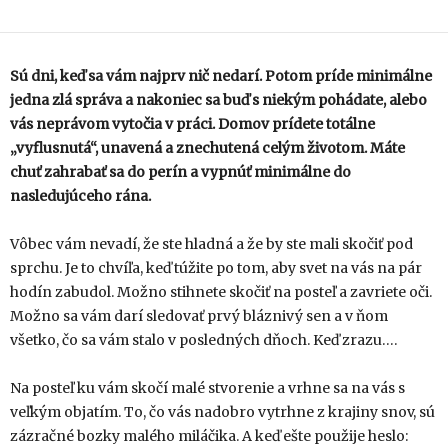
Sú dni, keď sa vám najprv nič nedarí. Potom príde minimálne
jedna zlá správa a nakoniec sa buď s niekým pohádate, alebo
vás neprávom vytočia v práci. Domov prídete totálne
„vyflusnutá“, unavená a znechutená celým životom. Máte
chuť zahrabať sa do perín a vypnúť minimálne
do
nasledujúceho rána.
Vôbec vám nevadí, že ste hladná a že by ste mali skočiť pod
sprchu. Je to chvíľa, keď túžite po tom, aby svet na vás na pár
hodín zabudol. Možno stihnete skočiť na posteľ a zavriete oči.
Možno sa vám darí sledovať prvý bláznivý sen a v ňom
všetko, čo sa vám stalo v posledných dňoch. Keď zrazu….
Na posteľ ku vám skočí malé stvorenie a vrhne sa na vás s
veľkým objatím. To, čo vás nadobro vytrhne z krajiny snov, sú
zázračné bozky malého miláčika. A keď ešte použije heslo: