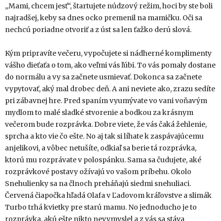
„Mami, chcem jesť“, štartujete núdzový režim, hoci by ste boli
najradšej, keby sa dnes ocko premenil na mamičku. Oči sa
nechcú poriadne otvoriť a z úst sa len ťažko derú slová.
Kým pripravíte večeru, vypočujete si nádherné komplimenty
vášho dieťaťa o tom, ako veľmi vás ľúbi. To vás pomaly dostane
do normálu a vy sa začnete usmievať. Dokonca sa začnete
vypytovať, aký mal drobec deň. A ani neviete ako, zrazu sedíte
pri zábavnej hre. Pred spaním vyumývate vo vani voňavým
mydlom to malé sladké stvorenie a bodkou za krásnym
večerom bude rozprávka. Dobre viete, že vás čaká žehlenie,
sprcha a kto vie čo ešte. No aj tak si líhate k zaspávajúcemu
anjelikovi, a vôbec netušíte, odkiaľ sa berie tá rozprávka,
ktorú mu rozprávate v polospánku. Sama sa čudujete, aké
rozprávkové postavy ožívajú vo vašom príbehu. Okolo
Snehulienky sa na člnoch preháňajú siedmi snehuliaci.
Červená čiapočka hľadá Olafa v Ľadovom kráľovstve a slimák
Turbo trhá kvietky pre starú mamu. No jednoducho je to
rozprávka, akú ešte nikto nevymyslel a z vás sa stáva