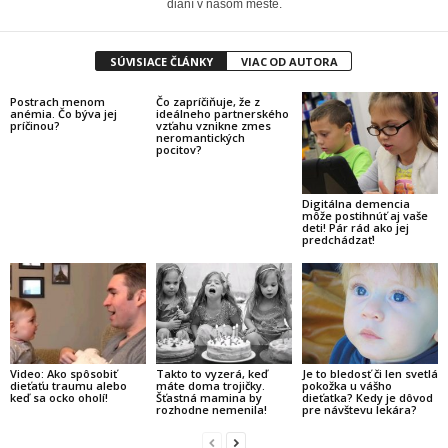
dianí v našom meste.
SÚVISIACE ČLÁNKY
VIAC OD AUTORA
Postrach menom
Čo zapríčiňuje, že z
anémia. Čo býva jej
ideálneho partnerského
príčinou?
vzťahu vznikne zmes
neromantických
pocitov?
Digitálna demencia
môže postihnúť aj vaše
deti! Pár rád ako jej
predchádzať!
Video: Ako spôsobiť
Takto to vyzerá, keď
Je to bledosť či len svetlá
dieťaťu traumu alebo
máte doma trojičky.
pokožka u vášho
keď sa ocko oholí!
Šťastná mamina by
dieťatka? Kedy je dôvod
rozhodne nemenila!
pre návštevu lekára?