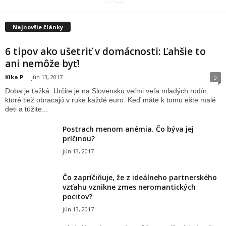
Najnovšie články
6 tipov ako ušetriť v domácnosti: Ľahšie to
ani nemôže byť!
Kika P
-
jún 13, 2017
0
Doba je ťažká. Určite je na Slovensku veľmi veľa mladých rodín,
ktoré tiež obracajú v ruke každé euro. Keď máte k tomu ešte malé
deti a túžite...
Postrach menom anémia. Čo býva jej
príčinou?
jún 13, 2017
Čo zapríčiňuje, že z ideálneho partnerského
vzťahu vznikne zmes neromantických
pocitov?
jún 13, 2017