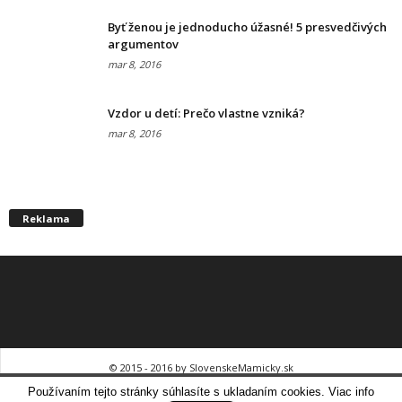
Byť ženou je jednoducho úžasné! 5 presvedčivých
argumentov
mar 8, 2016
Vzdor u detí: Prečo vlastne vzniká?
mar 8, 2016
Reklama
© 2015 - 2016 by SlovenskeMamicky.sk
Hľadáme mamičky do tímu!
Používaním tejto stránky súhlasíte s ukladaním cookies. Viac info