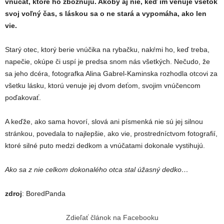
vnúčat, ktoré ho zbožňujú. Akoby aj nie, keď im venuje všetok
svoj voľný čas, s láskou sa o ne stará a vypomáha, ako len
vie.
Starý otec, ktorý berie vnúčika na rybačku, nakŕmi ho, keď treba,
napečie, okúpe či uspí je predsa snom nás všetkých. Nečudo, že
sa jeho dcéra, fotografka Alina Gabrel-Kaminska rozhodla otcovi za
všetku lásku, ktorú venuje jej dvom deťom, svojim vnúčencom
poďakovať.
A keďže, ako sama hovorí, slová ani písmenká nie sú jej silnou
stránkou, povedala to najlepšie, ako vie, prostredníctvom fotografií,
ktoré silné puto medzi dedkom a vnúčatami dokonale vystihujú.
Ako sa z nie celkom dokonalého otca stal úžasný dedko…
zdroj
: BoredPanda
Zdieľať článok na Facebooku