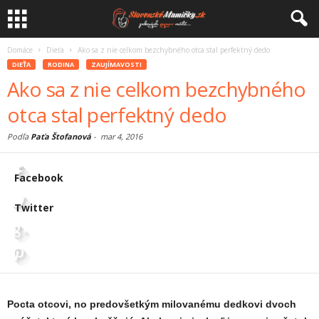
Domáce
Dieťa
Ako sa z nie celkom bezchybného otca stal perfektný dedo
DIEŤA
RODINA
ZAUJÍMAVOSTI
Ako sa z nie celkom bezchybného
otca stal perfektný dedo
Podľa
Paťa Štofanová
-
mar 4, 2016
Facebook
Twitter
Pocta otcovi, no predovšetkým milovanému dedkovi dvoch