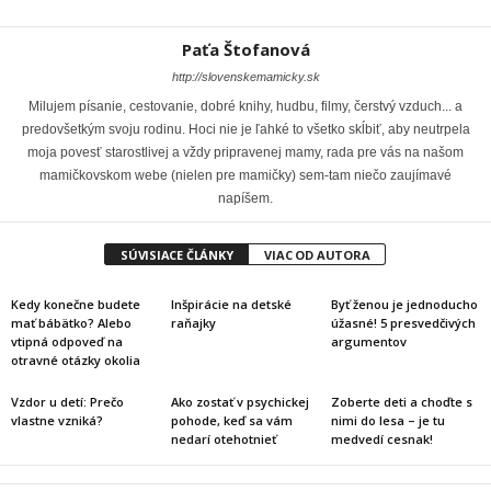
Paťa Štofanová
http://slovenskemamicky.sk
Milujem písanie, cestovanie, dobré knihy, hudbu, filmy, čerstvý vzduch... a
predovšetkým svoju rodinu. Hoci nie je ľahké to všetko skĺbiť, aby neutrpela
moja povesť starostlivej a vždy pripravenej mamy, rada pre vás na našom
mamičkovskom webe (nielen pre mamičky) sem-tam niečo zaujímavé
napíšem.
SÚVISIACE ČLÁNKY
VIAC OD AUTORA
Kedy konečne budete
Inšpirácie na detské
Byť ženou je jednoducho
mať bábätko? Alebo
raňajky
úžasné! 5 presvedčivých
vtipná odpoveď na
argumentov
otravné otázky okolia
Vzdor u detí: Prečo
Ako zostať v psychickej
Zoberte deti a choďte s
vlastne vzniká?
pohode, keď sa vám
nimi do lesa – je tu
nedarí otehotnieť
medvedí cesnak!