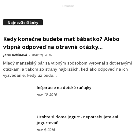
Reklama
Najnovšie články
Kedy konečne budete mať bábätko? Alebo
vtipná odpoveď na otravné otázky...
Jana Belánová
-
mar 10, 2016
Mladý manželský pár sa vtipným spôsobom vyrovnal s dotieravými
otázkami a tlakom zo strany najbližších, keď ako odpoveď na ich
vyzvedanie, kedy už budú...
Inšpirácie na detské raňajky
mar 10, 2016
Urobte si doma jogurt - nepotrebujete ani
jogurtovač
mar 9, 2016