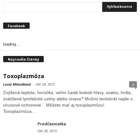
Facebook
loading...
Najnovšie články
Toxoplazmóza
Lucia Mihaliková
-
Okt 28, 2015
0
Zvýšená teplota, horúčka, veľmi časté bolesti hlavy, svalov, hrdla,
zväčšené lymfatické uzliny alebo únava? Možno tentokrát nejde o
vírusové ochorenie... Môžete mať aj toxoplazmózu!
Toxoplazmóza...
Predčasniatka
Okt 28, 2015