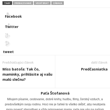
TAGY
PREBAĽOVANIE
VEĽKÝ BRAT
ZÁBAVA
Facebook
Twitter
tweet
Predchádzajúci článok
ďalší článok
Miss batoľa: Tak čo,
Predčasniatka
maminky, prihlásite aj vašu
malú slečnu?
Paťa Štofanová
Milujem písanie, cestovanie, dobré knihy, hudbu, filmy, čerstvý vzduch, a
predovšetkým svoju rodinu. Hoci nie je ľahké to všetko skĺbiť, aby neutrpela
moja povesť starostlivej a vždy pripravenej mamy, rada pre vás na našom