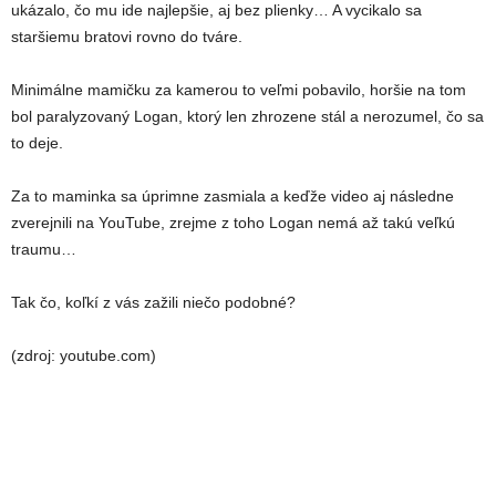
ukázalo, čo mu ide najlepšie, aj bez plienky… A vycikalo sa
staršiemu bratovi rovno do tváre.
Minimálne mamičku za kamerou to veľmi pobavilo, horšie na tom
bol paralyzovaný Logan, ktorý len zhrozene stál a nerozumel, čo sa
to deje.
Za to maminka sa úprimne zasmiala a keďže video aj následne
zverejnili na YouTube, zrejme z toho Logan nemá až takú veľkú
traumu…
Tak čo, koľkí z vás zažili niečo podobné?
(zdroj: youtube.com)