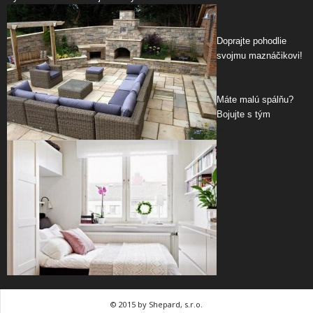
V
Doprajte pohodlie
svojmu maznáčikovi!
D
Máte malú spálňu?
Bojujte s tým
M
© 2015 by Shepard, s.r.o.