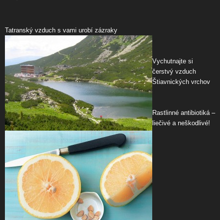
Tatranský vzduch s vami urobí zázraky
V
Vychutnajte si
čerstvý vzduch
Štiavnických vrchov
T
Rastlinné antibiotiká –
liečivé a neškodlivé!
L