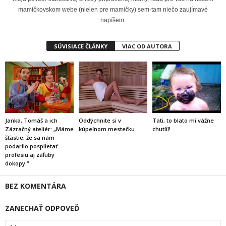
mamičkovskom webe (nielen pre mamičky) sem-tam niečo zaujímavé
napíšem.
SÚVISIACE ČLÁNKY
VIAC OD AUTORA
Janka, Tomáš a ich
Oddýchnite si v
Tati, to blato mi vážne
Zázračný ateliér: „Máme
kúpeľnom mestečku
chutííí!
šťastie, že sa nám
podarilo posplietať
profesiu aj záľuby
dokopy.“
BEZ KOMENTÁRA
ZANECHAŤ ODPOVEĎ