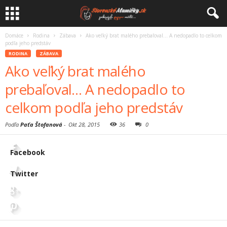
Domáce
Rodina
Zábava
Ako veľký brat malého prebaľoval… A nedopadlo to celkom
podľa jeho predstáv
RODINA
ZÁBAVA
Ako veľký brat malého
prebaľoval… A nedopadlo to
celkom podľa jeho predstáv
Podľa
Paťa Štofanová
-
Okt 28, 2015
36
0
Facebook
Twitter