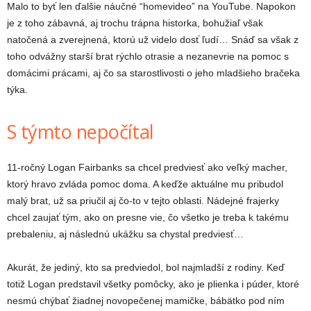
Malo to byť len ďalšie náučné “homevideo” na YouTube. Napokon
je z toho zábavná, aj trochu trápna historka, bohužiaľ však
natočená a zverejnená, ktorú už videlo dosť ľudí…
Snáď sa však z
toho odvážny starší brat rýchlo otrasie a nezanevrie na pomoc s
domácimi prácami, aj čo sa starostlivosti o jeho mladšieho bračeka
týka.
S týmto nepočítal
11-ročný Logan Fairbanks sa chcel predviesť ako veľký macher,
ktorý hravo zvláda pomoc doma. A keďže aktuálne mu pribudol
malý brat, už sa priučil aj čo-to v tejto oblasti. Nádejné frajerky
chcel zaujať tým, ako on presne vie, čo všetko je treba k takému
prebaleniu, aj následnú ukážku sa chystal predviesť…
Akurát, že jediný, kto sa predviedol, bol najmladší z rodiny. Keď
totiž Logan predstavil všetky pomôcky, ako je plienka i púder, ktoré
nesmú chýbať žiadnej novopečenej mamičke, bábätko pod ním