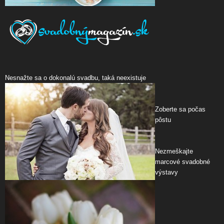
Nesnažte sa o dokonalú svadbu, taká neexistuje
V
Zoberte sa počas
pôstu
Č
Nezmeškajte
marcové svadobné
výstavy
P