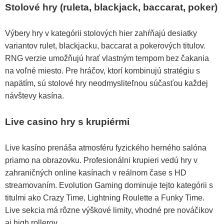
Stolové hry (ruleta, blackjack, baccarat, poker)
Výbery hry v kategórii stolových hier zahŕňajú desiatky
variantov rulet, blackjacku, baccarat a pokerových titulov.
RNG verzie umožňujú hrať vlastným tempom bez čakania
na voľné miesto. Pre hráčov, ktorí kombinujú stratégiu s
napätím, sú stolové hry neodmysliteľnou súčasťou každej
návštevy kasína.
Live casino hry s krupiérmi
Live kasíno prenáša atmosféru fyzického herného salóna
priamo na obrazovku. Profesionálni krupieri vedú hry v
zahraničných online kasínach v reálnom čase s HD
streamovaním. Evolution Gaming dominuje tejto kategórii s
titulmi ako Crazy Time, Lightning Roulette a Funky Time.
Live sekcia má rôzne výškové limity, vhodné pre nováčikov
aj high rollerov.