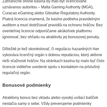
Zahranicne online kasina by mali byť licencované
uznávanou autoritou – Malta Gaming Authority (MGA),
Curacao eGaming alebo Gibraltar Regulatory Authority.
Platná licencia znamená, že kasíno podlieha pravidelným
auditom a musí dodržiavať pravidlá na ochranu hráčov. Bez
overiteľnej licencie odporúčame akúkoľvek platformu
ignorovať, bez ohľadu na atraktivitu jej bonusovej ponuky.
Dôležité je tiež skontrolovať, či reguláciu hazardných hier
vykonáva licenčný orgán s dobrou reputáciou, ktorý aktívne
rieši sťažnosti hráčov. Na stránkach kasína by malo byť číslo
licencie viditeľne uvedené spolu s kontaktom na príslušný
regulačný orgán.
Bonusové podmienky
Atraktívny bonus bez vkladu alebo vysoký uvítací balíček
nestačia samy o sebe. Vždy preverujeme podmienky