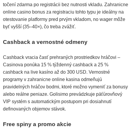
točení zdarma po registrácii bez nutnosti vkladu. Zahranicne
online casino bonus za registraciu tohto typu je ideálny na
otestovanie platformy pred prvým vkladom, no wager môže
byť vyšší (35–40×), čo treba zvážiť.
Cashback a vernostné odmeny
Cashback vracia časť prehraných prostriedkov hráčovi –
Casinova ponúka 15 % týždenný cashback a 25 %
cashback na live kasíno až do 300 USD. Vernostné
programy v zahranicne online kasina odmeňujú
pravidelných hráčov bodmi, ktoré možno vymeniť za bonusy
alebo reálne peniaze. Golisimo prevádzkuje päťúrovňový
VIP systém s automatickým postupom pri dosiahnutí
definovaných objemov stávok.
Free spiny a promo akcie