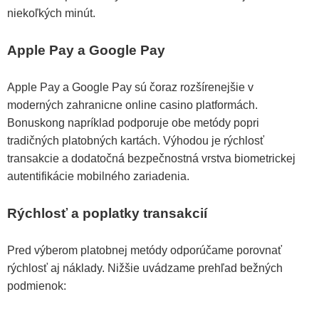
niekoľkých minút.
Apple Pay a Google Pay
Apple Pay a Google Pay sú čoraz rozšírenejšie v
moderných zahranicne online casino platformách.
Bonuskong napríklad podporuje obe metódy popri
tradičných platobných kartách. Výhodou je rýchlosť
transakcie a dodatočná bezpečnostná vrstva biometrickej
autentifikácie mobilného zariadenia.
Rýchlosť a poplatky transakcií
Pred výberom platobnej metódy odporúčame porovnať
rýchlosť aj náklady. Nižšie uvádzame prehľad bežných
podmienok: