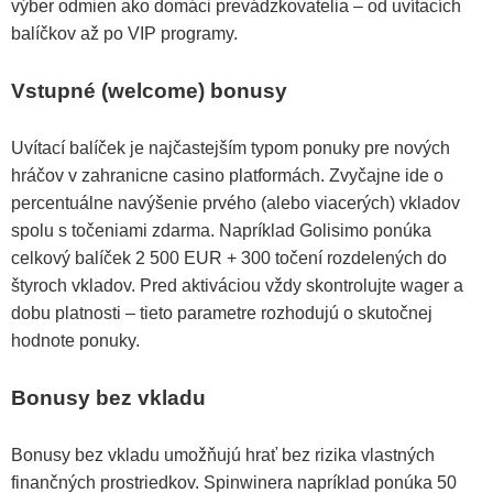
výber odmien ako domáci prevádzkovatelia – od uvítacích
balíčkov až po VIP programy.
Vstupné (welcome) bonusy
Uvítací balíček je najčastejším typom ponuky pre nových
hráčov v zahranicne casino platformách. Zvyčajne ide o
percentuálne navýšenie prvého (alebo viacerých) vkladov
spolu s točeniami zdarma. Napríklad Golisimo ponúka
celkový balíček 2 500 EUR + 300 točení rozdelených do
štyroch vkladov. Pred aktiváciou vždy skontrolujte wager a
dobu platnosti – tieto parametre rozhodujú o skutočnej
hodnote ponuky.
Bonusy bez vkladu
Bonusy bez vkladu umožňujú hrať bez rizika vlastných
finančných prostriedkov. Spinwinera napríklad ponúka 50