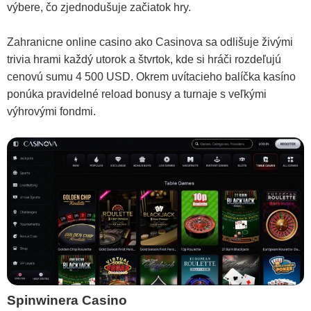
výbere, čo zjednodušuje začiatok hry.
Zahranicne online casino ako Casinova sa odlišuje živými
trivia hrami každý utorok a štvrtok, kde si hráči rozdeľujú
cenovú sumu 4 500 USD. Okrem uvítacieho balíčka kasíno
ponúka pravidelné reload bonusy a turnaje s veľkými
výhrovými fondmi.
Spinwinera Casino