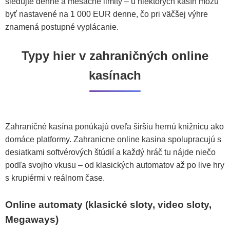
sledujte denné a mesačné limity – u niektorých kasín môžu
byť nastavené na 1 000 EUR denne, čo pri väčšej výhre
znamená postupné vyplácanie.
Typy hier v zahraničných online
kasínach
Zahraničné kasína ponúkajú oveľa širšiu hernú knižnicu ako
domáce platformy. Zahranicne online kasina spolupracujú s
desiatkami softvérových štúdií a každý hráč tu nájde niečo
podľa svojho vkusu – od klasických automatov až po live hry
s krupiérmi v reálnom čase.
Online automaty (klasické sloty, video sloty,
Megaways)