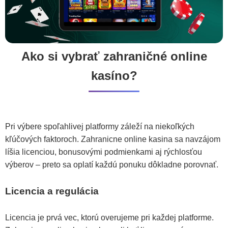
Ako si vybrať zahraničné online
kasíno?
Pri výbere spoľahlivej platformy záleží na niekoľkých
kľúčových faktoroch. Zahranicne online kasina sa navzájom
líšia licenciou, bonusovými podmienkami aj rýchlosťou
výberov – preto sa oplatí každú ponuku dôkladne porovnať.
Licencia a regulácia
Licencia je prvá vec, ktorú overujeme pri každej platforme.