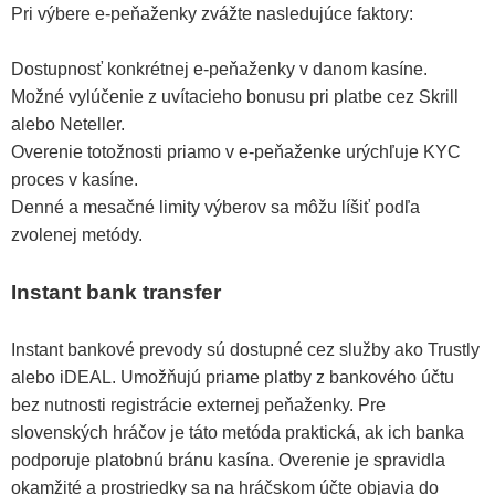
Pri výbere e-peňaženky zvážte nasledujúce faktory:
Dostupnosť konkrétnej e-peňaženky v danom kasíne.
Možné vylúčenie z uvítacieho bonusu pri platbe cez Skrill
alebo Neteller.
Overenie totožnosti priamo v e-peňaženke urýchľuje KYC
proces v kasíne.
Denné a mesačné limity výberov sa môžu líšiť podľa
zvolenej metódy.
Instant bank transfer
Instant bankové prevody sú dostupné cez služby ako Trustly
alebo iDEAL. Umožňujú priame platby z bankového účtu
bez nutnosti registrácie externej peňaženky. Pre
slovenských hráčov je táto metóda praktická, ak ich banka
podporuje platobnú bránu kasína. Overenie je spravidla
okamžité a prostriedky sa na hráčskom účte objavia do