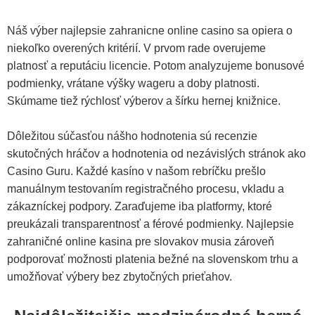
Náš výber najlepsie zahranicne online casino sa opiera o
niekoľko overených kritérií. V prvom rade overujeme
platnosť a reputáciu licencie. Potom analyzujeme bonusové
podmienky, vrátane výšky wageru a doby platnosti.
Skúmame tiež rýchlosť výberov a šírku hernej knižnice.
Dôležitou súčasťou nášho hodnotenia sú recenzie
skutočných hráčov a hodnotenia od nezávislých stránok ako
Casino Guru. Každé kasíno v našom rebríčku prešlo
manuálnym testovaním registračného procesu, vkladu a
zákazníckej podpory. Zaraďujeme iba platformy, ktoré
preukázali transparentnosť a férové podmienky. Najlepsie
zahraničné online kasina pre slovakov musia zároveň
podporovať možnosti platenia bežné na slovenskom trhu a
umožňovať výbery bez zbytočných prieťahov.