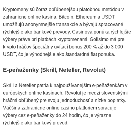
Kryptomeny sú čoraz obľúbenejšou platobnou metódou v
zahranicne online kasina. Bitcoin, Ethereum a USDT
umožňujú anonymnejšie transakcie a bývajú spracované
rýchlejšie ako bankové prevody. Casinova ponúka rýchlejšie
výbery práve pri platbách kryptomenami. Golisimo má pre
krypto hráčov špeciálny uvítací bonus 200 % až do 3 000
USDT, čo je výhodnejšie ako štandardná fiat ponuka.
E-peňaženky (Skrill, Neteller, Revolut)
Skrill a Neteller patria k najpoužívanejším e-peňaženkám v
európskych online kasínach. Revolut je medzi slovenskými
hráčmi obľúbený pre svoju jednoduchosť a nízke poplatky.
Väčšina zahranicne online casino platforiem spracuje
výbery cez e-peňaženky do 24 hodín, čo je výrazne
rýchlejšie ako bankový prevod.