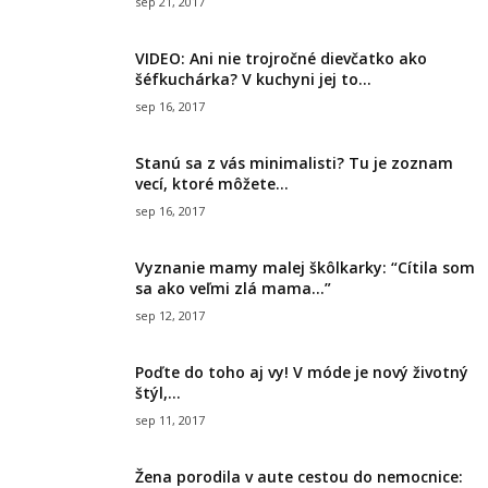
sep 21, 2017
VIDEO: Ani nie trojročné dievčatko ako
šéfkuchárka? V kuchyni jej to...
sep 16, 2017
Stanú sa z vás minimalisti? Tu je zoznam
vecí, ktoré môžete...
sep 16, 2017
Vyznanie mamy malej škôlkarky: “Cítila som
sa ako veľmi zlá mama…”
sep 12, 2017
Poďte do toho aj vy! V móde je nový životný
štýl,...
sep 11, 2017
Žena porodila v aute cestou do nemocnice: