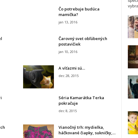
špec
vybra
Čo potrebuje budúca
mamička?
jan 13, 2016
el
Čarovný svet obľúbených
postavičiek
jan 10, 2016
A víťazmi sú…
dec 28, 2015
i
Séria Kamarátka Terka
pokračuje
dec 8, 2015
ých
Vianočný trh: mydielka,
háčkované čiapky, sukničky,…