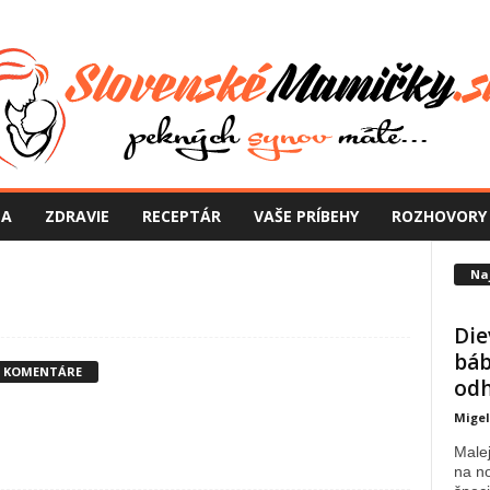
NA
ZDRAVIE
RECEPTÁR
VAŠE PRÍBEHY
ROZHOVORY
Na
Die
báb
1 KOMENTÁRE
odh
Mige
Malej
na no