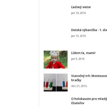
c
k
Ľadový vietor
y
jan 14, 2016
.
s
k
Detská výbavička - 1. di
jan 13, 2016
Ľúbim ťa, mami!
jan 9, 2016
Vianočný trh: Montessor
hračky
dec 21, 2015
O holokauste pre mlad
čitateľov