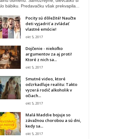
iálnu odmenu. Samozrejme, dievčatko si
lo bábiku. Predavačku však prekvapila...
Pocity sú dôležité! Naučte
deti vyjadriť a zvládať
vlastné emócie!
okt 5, 2017
Dojčenie - niekoľko
argumentov za aj proti!
Ktoré z nich sa...
okt 5, 2017
Smutné video, ktoré
odzrkadľuje realitu: Takto
vyzerá rodič alkoholik v
očiach...
okt 5, 2017
Malá Maddie bojuje so
závažnou chorobou a sú dni,
kedy sa...
okt 5, 2017