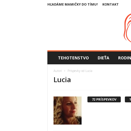
HĽADÁME MAMIČKY DO TÍMU!
KONTAKT
S
TEHOTENSTVO
DIEŤA
RODI
l
o
Autori
Príspevky od Lucia
v
Lucia
e
n
s
k
72 PRÍSPEVKOV
e
M
a
m
i