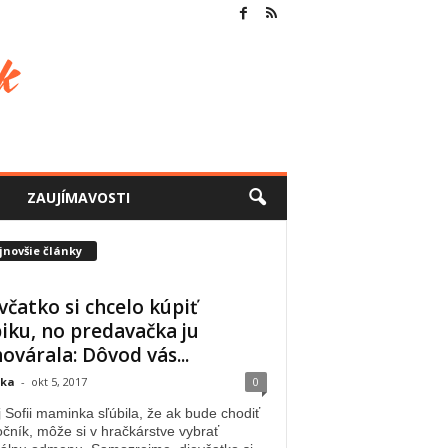
ZAUJÍMAVOSTI
jnovšie články
včatko si chcelo kúpiť
iku, no predavačka ju
ovárala: Dôvod vás...
lka
-
okt 5, 2017
0
 Sofii maminka sľúbila, že ak bude chodiť
čník, môže si v hračkárstve vybrať