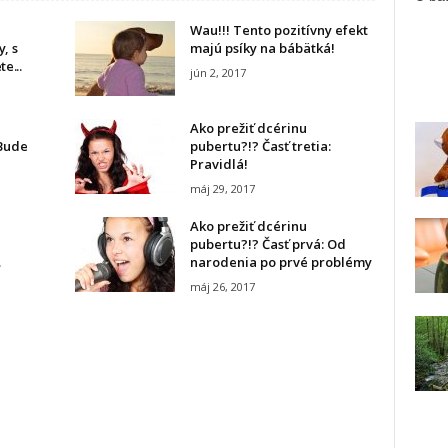
Wau!!! Tento pozitívny efekt
, s
majú psíky na bábätká!
e...
jún 2, 2017
Ako prežiť dcérinu
 Bude
pubertu?!? Časť tretia:
Pravidlá!
máj 29, 2017
Ako prežiť dcérinu
pubertu?!? Časť prvá: Od
…
narodenia po prvé problémy
máj 26, 2017