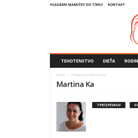
HĽADÁME MAMIČKY DO TÍMU!
KONTAKT
SlovenskeMamicky.sk
TEHOTENSTVO
DIEŤA
RODI
Autori
Príspevky od Martina Ka
Martina Ka
7 PRÍSPEVKOV
0