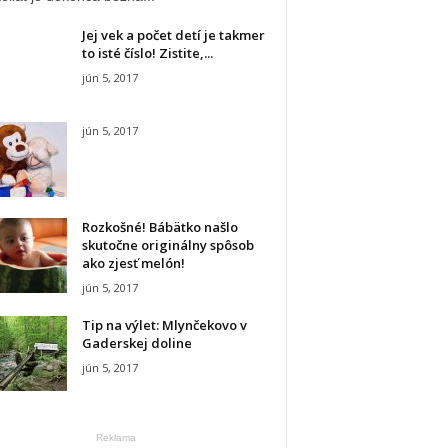
Jej vek a počet detí je takmer
to isté číslo! Zistite,...
jún 5, 2017
jún 5, 2017
Rozkošné! Bábätko našlo
skutočne originálny spôsob
ako zjesť melón!
jún 5, 2017
Tip na výlet: Mlynčekovo v
Gaderskej doline
jún 5, 2017
Reklama