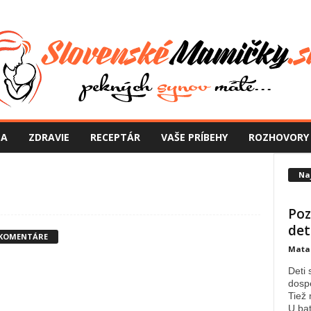
NA
ZDRAVIE
RECEPTÁR
VAŠE PRÍBEHY
ROZHOVORY
Na
Poz
det
 KOMENTÁRE
Mata
Deti 
dospe
Tiež 
U bat