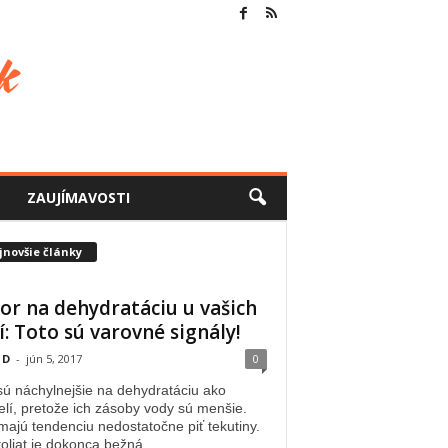
ZAUJÍMAVOSTI
jnovšie články
or na dehydratáciu u vašich
í: Toto sú varovné signály!
 D
-
jún 5, 2017
0
sú náchylnejšie na dehydratáciu ako
lí, pretože ich zásoby vody sú menšie.
majú tendenciu nedostatočne piť tekutiny.
oliat je dokonca bežná...