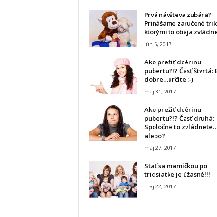
Prvá návšteva zubára?
Prinášame zaručené triky
ktorými to obaja zvládnet
jún 5, 2017
Ako prežiť dcérinu
pubertu?!? Časť štvrtá:
dobre…určite :-)
máj 31, 2017
Ako prežiť dcérinu
pubertu?!? Časť druhá:
Spoločne to zvládnete
alebo?
máj 27, 2017
Stať sa mamičkou po
tridsiatke je úžasné!!!
máj 22, 2017