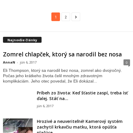
1
2
Najnovšie články
Zomrel chlapček, ktorý sa narodil bez nosa
AnnaN
-
jún 6, 2017
0
Eli Thompson, ktorý sa narodil bez nosa, zomrel ako dvojročný.
Počas jeho krátkeho života čelil mnohým zdravotným
komplikáciám. Jeho otec povedal, že Eli dokázal...
Príbeh zo života: Keď šťastie zaspí, treba ísť
ďalej. Stáť na...
jún 6, 2017
Hrozivé a neuveriteľné! Kamerový systém
zachytil krkavčiu matku, ktorá opúšťa
plačúce...