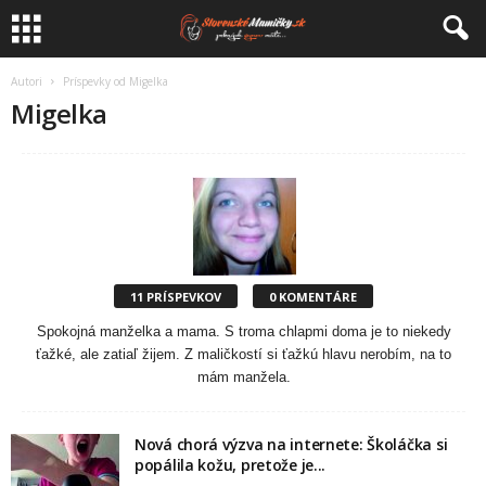
Autori
Príspevky od Migelka
Migelka
11 PRÍSPEVKOV
0 KOMENTÁRE
Spokojná manželka a mama. S troma chlapmi doma je to niekedy
ťažké, ale zatiaľ žijem. Z maličkostí si ťažkú hlavu nerobím, na to
mám manžela.
Nová chorá výzva na internete: Školáčka si
popálila kožu, pretože je...