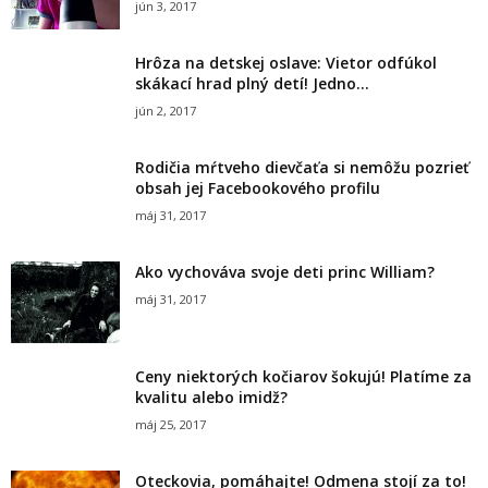
jún 3, 2017
Hrôza na detskej oslave: Vietor odfúkol
skákací hrad plný detí! Jedno...
jún 2, 2017
Rodičia mŕtveho dievčaťa si nemôžu pozrieť
obsah jej Facebookového profilu
máj 31, 2017
Ako vychováva svoje deti princ William?
máj 31, 2017
Ceny niektorých kočiarov šokujú! Platíme za
kvalitu alebo imidž?
máj 25, 2017
Oteckovia, pomáhajte! Odmena stojí za to!