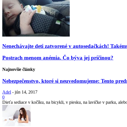
Nenechávajte deti zatvorené v autosedačkách! Takémut
Postrach menom anémia. Čo býva jej príčinou?
Najnovšie články
Nebezpečenstvo, ktoré si neuvedomujeme: Tento pre
Adel
-
jún 14, 2017
0
Dieťa sediace v kočíku, na bicykli, v piesku, na lavičke v parku, ale