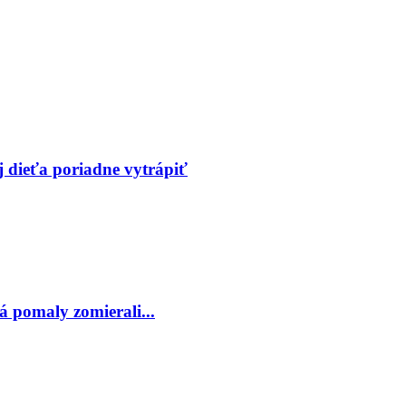
 dieťa poriadne vytrápiť
á pomaly zomierali...