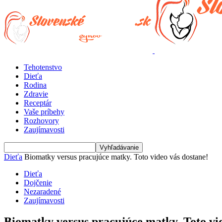
Tehotenstvo
Dieťa
Rodina
Zdravie
Receptár
Vaše príbehy
Rozhovory
Zaujímavosti
Dieťa
Biomatky versus pracujúce matky. Toto video vás dostane!
Dieťa
Dojčenie
Nezaradené
Zaujímavosti
Biomatky versus pracujúce matky. Toto vid