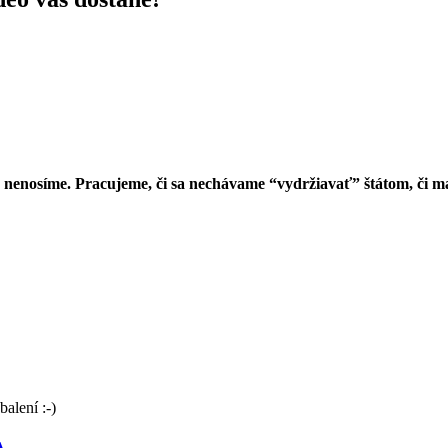
nenosíme. Pracujeme, či sa nechávame “vydržiavať” štátom, či ma
alení :-)