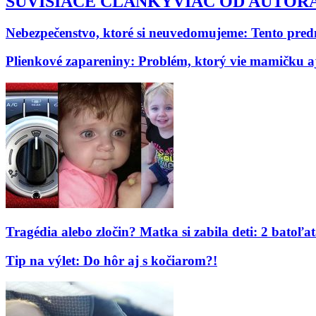
SÚVISIACE ČLÁNKY
VIAC OD AUTOR
Nebezpečenstvo, ktoré si neuvedomujeme: Tento pre
Plienkové zapareniny: Problém, ktorý vie mamičku aj
Tragédia alebo zločin? Matka si zabila deti: 2 batoľ
Tip na výlet: Do hôr aj s kočiarom?!