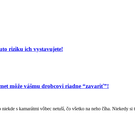
o riziku ich vystavujete!
dmet môže vášmu drobcovi riadne “zavariť”!
bo niekde s kamarátmi vôbec netuší, čo všetko na neho číha. Niekedy si 