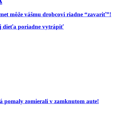
A
dmet môže vášmu drobcovi riadne “zavariť”!
 dieťa poriadne vytrápiť
atá pomaly zomierali v zamknutom aute!