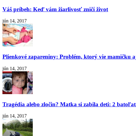
Váš príbeh: Keď vám žiarlivosť zničí život
jún 14, 2017
Plienkové zapareniny: Problém, ktorý vie mamičku aj
jún 14, 2017
Tragédia alebo zločin? Matka si zabila deti: 2 batoľat
jún 14, 2017