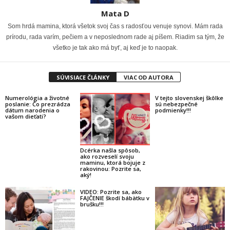
Mata D
Som hrdá mamina, ktorá všetok svoj čas s radosťou venuje synovi. Mám rada
prírodu, rada varím, pečiem a v neposlednom rade aj píšem. Riadim sa tým, že
všetko je tak ako má byť, aj keď je to naopak.
SÚVISIACE ČLÁNKY
VIAC OD AUTORA
Numerológia a životné
V tejto slovenskej škôlke
poslanie: Čo prezrádza
sú nebezpečné
dátum narodenia o
podmienky!!!
vašom dieťati?
Dcérka našla spôsob,
ako rozveselí svoju
maminu, ktorá bojuje z
rakovinou: Pozrite sa,
aký!
VIDEO: Pozrite sa, ako
FAJČENIE škodí bábätku v
brušku!!!