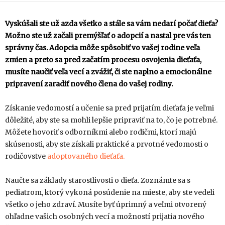
Vyskúšali ste už azda všetko a stále sa vám nedarí počať dieťa?
Možno ste už začali premýšľať o adopcií a nastal pre vás ten
správny čas. Adopcia môže spôsobiť vo vašej rodine veľa
zmien a preto sa pred začatím procesu osvojenia dieťaťa,
musíte naučiť veľa vecí a zvážiť, či ste naplno a emocionálne
pripravení zaradiť nového člena do vašej rodiny.
Získanie vedomostí a učenie sa pred prijatím dieťaťa je veľmi
dôležité, aby ste sa mohli lepšie pripraviť na to, čo je potrebné.
Môžete hovoriť s odborníkmi alebo rodičmi, ktorí majú
skúsenosti, aby ste získali praktické a prvotné vedomosti o
rodičovstve
adoptovaného dieťaťa.
Naučte sa základy starostlivosti o dieťa. Zoznámte sa s
pediatrom, ktorý vykoná posúdenie na mieste, aby ste vedeli
všetko o jeho zdraví. Musíte byť úprimný a veľmi otvorený
ohľadne vašich osobných vecí a možností prijatia nového