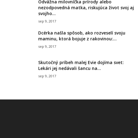
Odvážna milovníčka prírody alebo
nezodpovedná matka, riskujúca život svoj aj
svojho...
sep 9, 2017
Dcérka našla spôsob, ako rozveselí svoju
maminu, ktorá bojuje z rakovinou:...
sep 9, 2017
Skutočný príbeh malej Evie dojíma svet:
Lekári jej nedávali šancu na...
sep 9, 2017