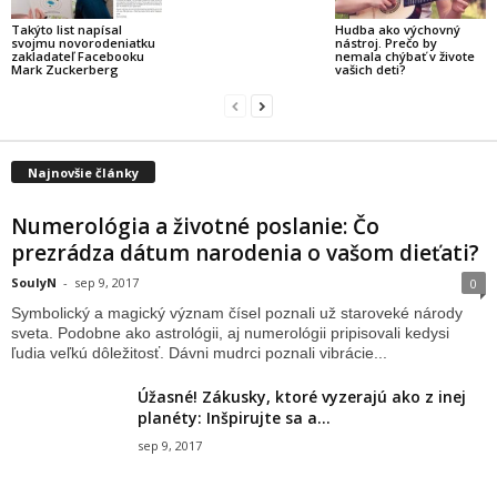
Takýto list napísal
Hudba ako výchovný
svojmu novorodeniatku
nástroj. Prečo by
zakladateľ Facebooku
nemala chýbať v živote
Mark Zuckerberg
vašich deti?
Najnovšie články
Numerológia a životné poslanie: Čo
prezrádza dátum narodenia o vašom dieťati?
SoulyN
-
sep 9, 2017
0
Symbolický a magický význam čísel poznali už staroveké národy
sveta. Podobne ako astrológii, aj numerológii pripisovali kedysi
ľudia veľkú dôležitosť. Dávni mudrci poznali vibrácie...
Úžasné! Zákusky, ktoré vyzerajú ako z inej
planéty: Inšpirujte sa a...
sep 9, 2017