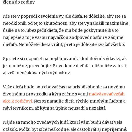
člena do rodiny.
Nie ste v popredí osvojenia vy, ale dieťa. Je dôležité, aby ste sa
neodklonili od tejto skutočnosti, aby ste vynaložili maximálne
úsilie na to, ubezpečiť dieťa, že mu bude poskytnuté iba to
najlepšie a to je vašou najväčšou zodpovednosťou v záujme
dieťaťa. Nemôžete dieťa vrátiť, preto je dôležité zvážiť všetko.
Spravte si rozpočet na neplánované a dodatočné výdavky, ak
je to možné, preceňujte. Privedenie dieťaťa totiž môže zabrať
aj veľa neočakávaných výdavkov.
Vaše dieťa bude potrebovať čas na prispôsobenie sa novému
životnému prostrediu a kým začne s vami
nadväzovať vzťah
ako k rodičovi.
Nezoznamujte dieťa rýchlo mnohým ľuďom a
návštevníkom, až kým sa úplne neusadí a nezaistí.
Nájde sa mnoho zvedavých ľudí, ktorí vám budú dávať veľa
otázok. Môžu byť síce neškodné, ale častokrát aj nepríjemné.