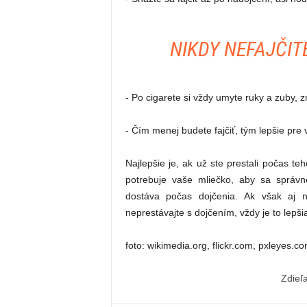
NIKDY NEFAJČIT
- Po cigarete si vždy umyte ruky a zuby, 
- Čím menej budete fajčiť, tým lepšie pre 
Najlepšie je, ak už ste prestali počas te
potrebuje vaše mliečko, aby sa správne 
dostáva počas dojčenia. Ak však aj na
neprestávajte s dojčením, vždy je to lepš
foto: wikimedia.org, flickr.com, pxleyes.
Zdieľ