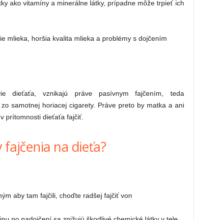
átky ako vitamíny a minerálne látky, prípadne môže trpieť ich
e mlieka, horšia kvalita mlieka a problémy s dojčením
avie dieťaťa, vznikajú práve pasívnym fajčením, teda
o samotnej horiacej cigarety. Práve preto by matka a ani
 prítomnosti dieťaťa fajčiť.
 fajčenia na dieťa?
ým aby tam fajčili, choďte radšej fajčiť von
dinu po nadojčení sa znižujú škodlivé chemické látky v tele