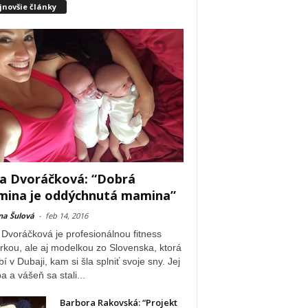
jnovšie články
a Dvoráčková: “Dobrá
ina je oddýchnutá mamina”
na Šulová
-
feb 14, 2016
Dvoráčková je profesionálnou fitness
rkou, ale aj modelkou zo Slovenska, ktorá
í v Dubaji, kam si šla splniť svoje sny. Jej
a a vášeň sa stali...
Barbora Rakovská: “Projekt