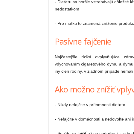
- Dieťaťu sa horšie vstrebávajú dôležité l
nedostatkom
- Pre matku to znamená zníženie produkci
Pasívne fajčenie
Najčastejšie riziká ovplyvňujúce zdr
vdychovaním cigaretového dymu a dymu z
iný člen rodiny, v žiadnom prípade nemali v
Ako možno znížiť vplyv
- Nikdy nefajčite v prítomnosti dieťaťa
- Nefajčite v domácnosti a nedovoľte ani in
- Snažte sa fajčiť až po nadojčení, asi ho