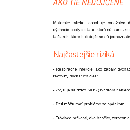
AKO TIE NEDOJČENÉ
Materské mlieko, obsahuje množstvo dôl
dýchacie cesty dieťaťa, ktoré sú samozrejm
fajčiarok, ktoré boli dojčené sú jednoznač
Najčastejšie riziká
- Respiračné infekcie, ako zápaly dýchací
rakoviny dýchacích ciest.
- Zvyšuje sa riziko SIDS (syndróm náhleho
- Deti môžu mať problémy so spánkom
- Tráviace ťažkosti, ako hnačky, zvracanie,