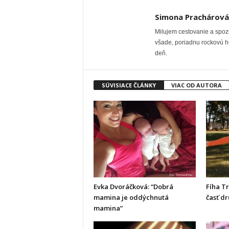
Simona Prachárová
Milujem cestovanie a spozn
všade, poriadnu rockovú hu
deň.
SÚVISIACE ČLÁNKY
VIAC OD AUTORA
Evka Dvoráčková: “Dobrá
Fíha T
mamina je oddýchnutá
časť d
mamina”