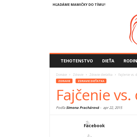
HĽADÁME MAMIČKY DO TÍMU!
TEHOTENSTVO
DIEŤA
RODI
Domáce
Zdravie
Zdravie dieťatka
Fajčenie vs. 
ZDRAVIE
ZDRAVIE DIEŤATKA
Fajčenie vs.
Podľa
Simona Prachárová
-
apr 22, 2015
Facebook