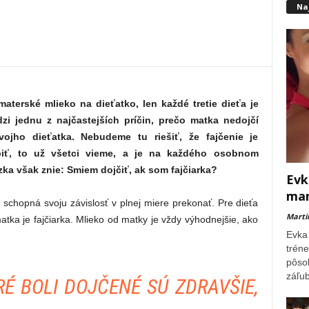
Na
materské mlieko na dieťatko, len každé tretie dieťa je
zi jednu z najčastejších príčin, prečo matka nedojčí
ojho dieťatka. Nebudeme tu riešiť, že fajčenie je
iť, to už všetci vieme, a je na každého osobnom
zka však znie: Smiem dojčiť, ak som fajčiarka?
Evk
mam
schopná svoju závislosť v plnej miere prekonať. Pre dieťa
Marti
matka je fajčiarka. Mlieko od matky je vždy výhodnejšie, ako
Evka 
tréne
pôsob
záľub
RÉ BOLI DOJČENÉ SÚ ZDRAVŠIE,