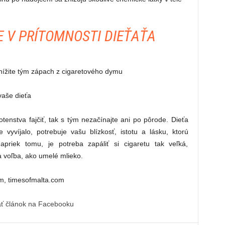
E V PRÍTOMNOSTI DIEŤAŤA
znížite tým zápach z cigaretového dymu
vaše dieťa
hotenstva fajčiť, tak s tým nezačínajte ani po pôrode. Dieťa
vyvíjalo, potrebuje vašu blízkosť, istotu a lásku, ktorú
priek tomu, je potreba zapáliť si cigaretu tak veľká,
ia voľba, ako umelé mlieko.
com, timesofmalta.com
ať článok na Facebooku