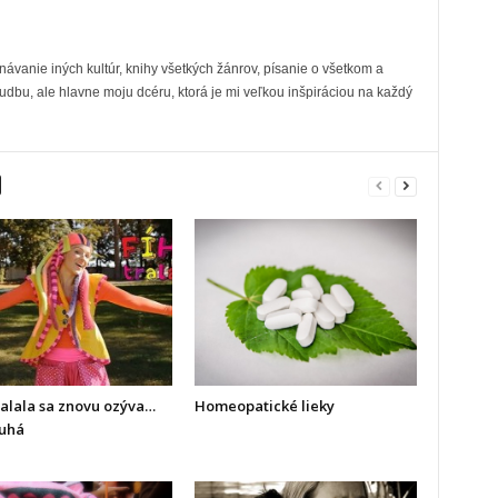
ávanie iných kultúr, knihy všetkých žánrov, písanie o všetkom a
dbu, ale hlavne moju dcéru, ktorá je mi veľkou inšpiráciou na každý
ralala sa znovu ozýva…
Homeopatické lieky
ruhá