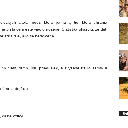
ežitých látok, medzi ktoré patria aj tie, ktoré chránia
e pri fajčení ešte viac ohrozené. Štatistiky ukazujú, že deti
ne zdravšie, ako tie nedojčené.
ch ciest, dutín, uší, priedušiek, a zvýšené riziko astmy a
 úmrtia dojčiat)
Re
 časté koliky