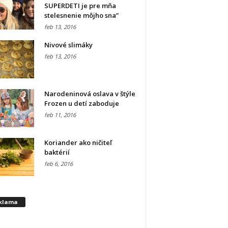
SUPERDETI je pre mňa
stelesnenie môjho sna”
feb 13, 2016
Nivové slimáky
feb 13, 2016
Narodeninová oslava v štýle
Frozen u detí zaboduje
feb 11, 2016
Koriander ako ničiteľ
baktérií
feb 6, 2016
klama