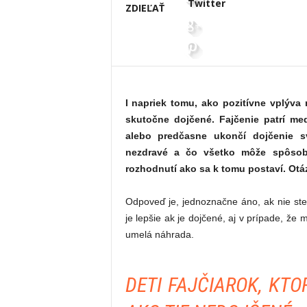
Twitter
ZDIEĽAŤ
I napriek tomu, ako pozitívne vplýva 
skutočne dojčené. Fajčenie patrí med
alebo predčasne ukončí dojčenie sv
nezdravé a čo všetko môže spôsob
rozhodnutí ako sa k tomu postaví. Otá
Odpoveď je, jednoznačne áno, ak nie ste 
je lepšie ak je dojčené, aj v prípade, že 
umelá náhrada.
DETI FAJČIAROK, KTO