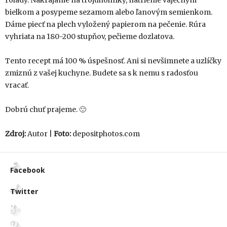
rolády. Nakrájame na trojuholníky, natrieme vaječným
bielkom a posypeme sezamom alebo ľanovým semienkom.
Dáme piecť na plech vyložený papierom na pečenie. Rúra
vyhriata na 180-200 stupňov, pečieme dozlatova.
Tento recept má 100 % úspešnosť. Ani si nevšimnete a uzlíčky
zmiznú z vašej kuchyne. Budete sa s k nemu s radosťou
vracať.
Dobrú chuť prajeme. 🙂
Zdroj:
Autor |
Foto:
depositphotos.com
Facebook
Twitter