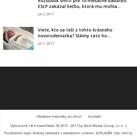
Rozsudok smrti pre 10-mesačné bábätko:
ESĽP zakázal liečbu, ktorá mu mohla...
júl 2, 2017
Viete, kto sa teší z tohto krásneho
novorodeniatka? Slávny tato ho...
júl 1, 2017
Hľadáme mamičky do tímu!
Kontakt
Vytvorené s ♥ k mamičkám. © 2015 - 2017 by Next Media Group, s.r.o. |
Používaním tejto stránky súhlasíte s ukladaním cookies. SÚHLASÍM. Viac info tu.