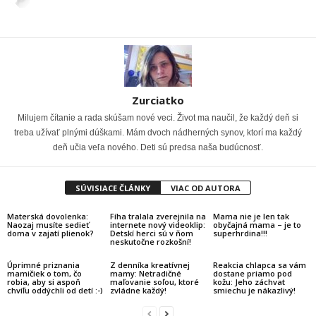
Zurciatko
Milujem čítanie a rada skúšam nové veci. Život ma naučil, že každý deň si
treba užívať plnými dúškami. Mám dvoch nádherných synov, ktorí ma každý
deň učia veľa nového. Deti sú predsa naša budúcnosť.
SÚVISIACE ČLÁNKY
VIAC OD AUTORA
Materská dovolenka:
Fíha tralala zverejnila na
Mama nie je len tak
Naozaj musíte sedieť
internete nový videoklip:
obyčajná mama – je to
doma v zajatí plienok?
Detskí herci sú v ňom
superhrdina!!!
neskutočne rozkošní!
Úprimné priznania
Z denníka kreatívnej
Reakcia chlapca sa vám
mamičiek o tom, čo
mamy: Netradičné
dostane priamo pod
robia, aby si aspoň
maľovanie soľou, ktoré
kožu: Jeho záchvat
chvíľu oddýchli od detí :-)
zvládne každý!
smiechu je nákazlivý!