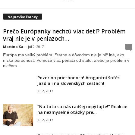
Najnovšie články
Prečo Európanky nechcú viac detí? Problém
vraj nie je v peniazoch…
Martina Ka
-
júl 2, 2017
0
Európa ma veľký problém. Starne a dôvodom nie je nič iné, ako
nízka pôrodnosť. Pomôže viac peňazí od štátu, alebo je problém v
niečom...
Pozor na priechodoch! Arogantní šoféri
jazdia i na slovenských cestách!
júl 2, 2017
“Na toto sa nás radšej nepýtajte!” Reakcie
na nezmyselné otázky pre...
júl 2, 2017