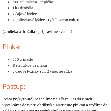
500 ml mlieka - teplého
1 ks droždia
2 čajové lyžice soli
2 polievkové lyžice kryštálového cukru
(z mlieka a droždia s pripravíme kvások)
Plnka:
250 g maslo
8 strúčikov cesnaku
2 čajové lyžičky soli, 2 vaječné žĺtka
Postup:
Cesto (vykysnuté) rozdelíme na 3 časti. Každú z nich
vyvaľkáme do tvaru obdĺžnika. Natrieme plnkou a stočíme do