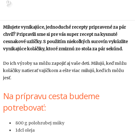
Milujete vynikajúce, jednoduché recepty pripravené za pár
chvíľ? Pripravili sme si pre vás super recept na kysnuté
cesnakové uzlíčky. S použitím niekoľkých surovín vykúzlite
vynikajúce koláčiky, ktoré zmiznú zo stola za pár sekúnd.
Do ich výroby sa môžu zapojiť aj vaše deti. Milujú, keď môžu
koláčiky natierať vajíčkom a ešte viac milujú, keď ich môžu
jesť.
Na prípravu cesta budeme
potrebovať:
800 g polohrubej múky
1dcl oleja