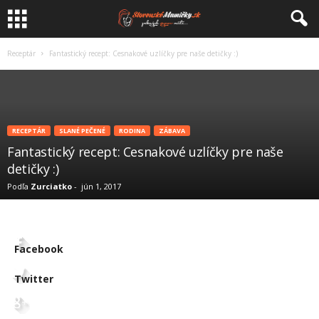
Receptár
Fantastický recept: Cesnakové uzlíčky pre naše detičky :)
RECEPTÁR
SLANÉ PEČENÉ
RODINA
ZÁBAVA
Fantastický recept: Cesnakové uzlíčky pre naše
detičky :)
Podľa
Zurciatko
-
jún 1, 2017
Facebook
Twitter