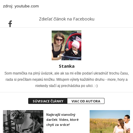
zdroj: youtube.com
Zdieľať článok na Facebooku
Stanka
Som mamička na plný úväzok, ale ak sa mi ešte podarí ukradnúť trochu času,
rada si prečítam nejakú knižku. Milujem výlety každého druhu - more, hory a
niekedy stačí aj prechádzka po ulici. :-)
SÚVISIACE ČLÁNKY
VIAC OD AUTORA
Najkrajší vianočný
darček: Video, ktoré
chytí za srdce!