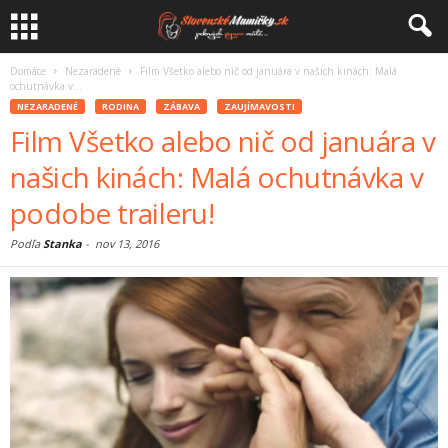
Domáce
Nezaradené
Film Všetko alebo nič od januára v našich kinách: Malá
ochutnávka v...
NEZARADENÉ
RODINA
ZÁBAVA
ZAUJÍMAVOSTI
Film Všetko alebo nič od januára v
našich kinách: Malá ochutnávka v
podobe traileru!
Podľa
Stanka
-
nov 13, 2016