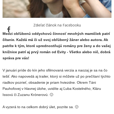
Zdieľať článok na Facebooku
Medzi obľúbenú oddychovú činnosť mnohých mamičiek patrí
čítanie. Každá má či už svoj obľúbený žáner alebo autora. Ak
patríte k tým, ktoré uprednostňujú romány pre ženy a do vašej
knižnice patrí aj prvý román od Evity - Všetko alebo nič, dobrá
správa pre vás!
V januári príde do kín jeho sfilmovaná verzia a naozaj je sa na čo
tešiť. Ako napovedá aj trailer, ktorý si môžete už po prečítaní týchto
riadkov pozrieť, obsadenie je priam hviezdne. Okrem Táni
Pauhofovej v hlavnej úlohe, uvidíte aj Ľuba Kostelného, Kláru
Issovú či Zuzanu Krónerovú. 🙂
A vyzerá to na celkom dobrý úlet, pozrite sa. 🙂