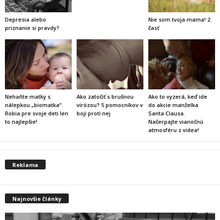
Depresia alebo
Nie som tvoja mama! 2.
priznanie si pravdy?
časť
Nehaňte matky s
Ako zatočiť s brušnou
Ako to vyzerá, keď ide
nálepkou „biomatka“.
virózou? 5 pomocníkov v
do akcie manželka
Robia pre svoje deti len
boji proti nej
Santa Clausa.
to najlepšie!
Načerpajte vianočnú
atmosféru z videa!
Reklama
Najnovšie články