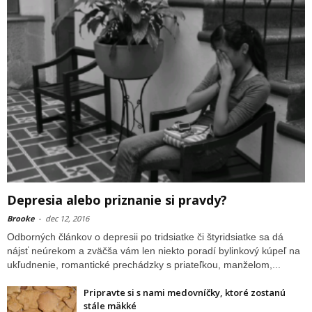
Depresia alebo priznanie si pravdy?
Brooke
-
dec 12, 2016
Odborných článkov o depresii po tridsiatke či štyridsiatke sa dá
nájsť neúrekom a zväčša vám len niekto poradí bylinkový kúpeľ na
ukľudnenie, romantické prechádzky s priateľkou, manželom,...
Pripravte si s nami medovníčky, ktoré zostanú
stále mäkké