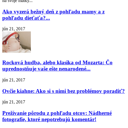
na svoje matky...
Ako vyzerá bežný deň z pohľadu mamy a z
pohľadu dieťaťa?...
jún 21, 2017
Rocková hudba, alebo klasika od Mozarta: Čo
uprednostňuje vaše ešte nenarodené...
jún 21, 2017
Ovčie kiahne: Ako si s nimi bez problémov poradiť?
jún 21, 2017
Prežívanie pôrodu z pohľadu otcov: Nádherné
fotografie, ktoré nepotrebujú komentár!