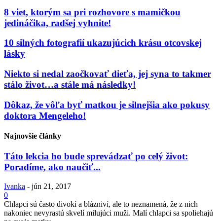
8 viet, ktorým sa pri rozhovore s mamičkou
jedináčika, radšej vyhnite!
10 silných fotografií ukazujúcich krásu otcovskej
lásky
Niekto si nedal zaočkovať dieťa, jej syna to takmer
stálo život…a stále má následky!
Dôkaz, že vôľa byť matkou je silnejšia ako pokusy
doktora Mengeleho!
Najnovšie články
Táto lekcia ho bude sprevádzať po celý život:
Poradíme, ako naučiť...
Ivanka
-
jún 21, 2017
0
Chlapci sú často divokí a blázniví, ale to neznamená, že z nich
nakoniec nevyrastú skvelí milujúci muži. Malí chlapci sa spoliehajú