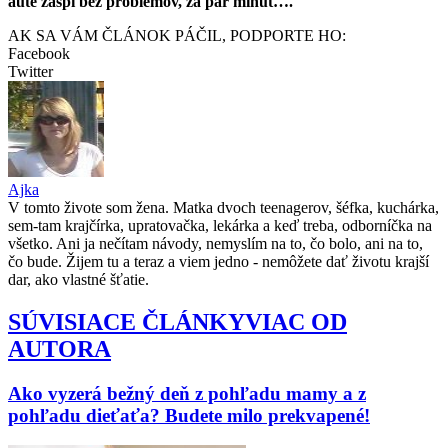
aute zaspí bez problémov, za pár minút….
AK SA VÁM ČLÁNOK PÁČIL, PODPORTE HO:
Facebook
Twitter
Ajka
V tomto živote som žena. Matka dvoch teenagerov, šéfka, kuchárka,
sem-tam krajčírka, upratovačka, lekárka a keď treba, odborníčka na
všetko. Ani ja nečítam návody, nemyslím na to, čo bolo, ani na to,
čo bude. Žijem tu a teraz a viem jedno - nemôžete dať životu krajší
dar, ako vlastné šťatie.
SÚVISIACE ČLÁNKY
VIAC OD
AUTORA
Ako vyzerá bežný deň z pohľadu mamy a z
pohľadu dieťaťa? Budete milo prekvapené!