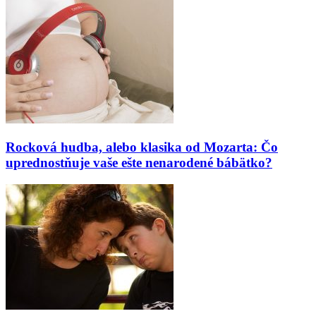
Rocková hudba, alebo klasika od Mozarta: Čo
uprednostňuje vaše ešte nenarodené bábätko?