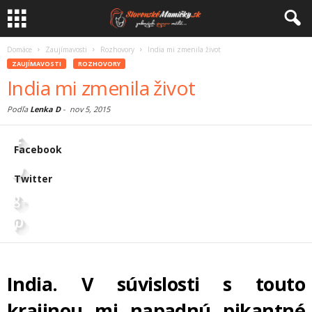
Domáce
Zaujímavosti
Rozhovory
India mi zmenila život
ZAUJÍMAVOSTI
ROZHOVORY
India mi zmenila život
Podľa
Lenka D
-
nov 5, 2015
Facebook
Twitter
India. V súvislosti s touto
krajinou mi napadnú pikantné