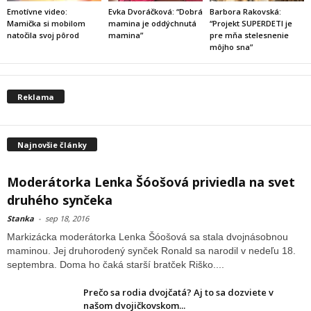
Emotívne video:
Evka Dvoráčková: “Dobrá
Barbora Rakovská:
Mamička si mobilom
mamina je oddýchnutá
“Projekt SUPERDETI je
natočila svoj pôrod
mamina”
pre mňa stelesnenie
môjho sna”
Reklama
Najnovšie články
Moderátorka Lenka Šóošová priviedla na svet
druhého synčeka
Stanka
-
sep 18, 2016
Markizácka moderátorka Lenka Šóošová sa stala dvojnásobnou
maminou. Jej druhorodený synček Ronald sa narodil v nedeľu 18.
septembra. Doma ho čaká starší bratček Riško....
Prečo sa rodia dvojčatá? Aj to sa dozviete v
našom dvojičkovskom...