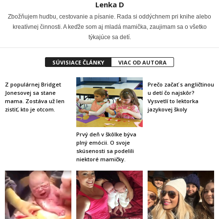
Lenka D
Zbožňujem hudbu, cestovanie a písanie. Rada si oddýchnem pri knihe alebo
kreatívnej činnosti. A keďže som aj mladá mamička, zaujimam sa o všetko
týkajúce sa detí.
SÚVISIACE ČLÁNKY
VIAC OD AUTORA
Z populárnej Bridget
Prečo začať s angličtinou
Jonesovej sa stane
u detí čo najskôr?
mama. Zostáva už len
Vysvetlí to lektorka
zistiť, kto je otcom.
jazykovej školy
Prvý deň v škôlke býva
plný emócii. O svoje
skúsenosti sa podelili
niektoré mamičky.