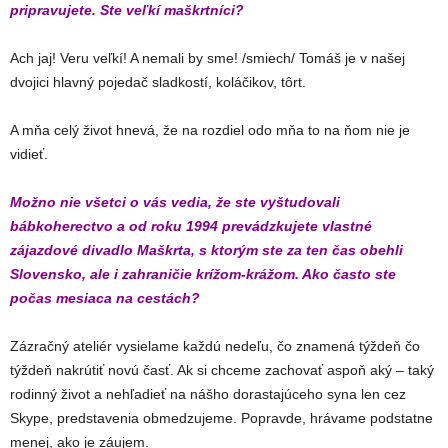
pripravujete. Ste veľkí maškrtníci?
Ach jaj! Veru veľkí! A nemali by sme! /smiech/ Tomáš je v našej
dvojici hlavný pojedač sladkostí, koláčikov, tôrt.
A mňa celý život hnevá, že na rozdiel odo mňa to na ňom nie je
vidieť.
Možno nie všetci o vás vedia, že ste vyštudovali
bábkoherectvo a od roku 1994 prevádzkujete vlastné
zájazdové divadlo Maškrta, s ktorým ste za ten čas obehli
Slovensko, ale i zahraničie krížom-krážom. Ako často ste
počas mesiaca na cestách?
Zázračný ateliér vysielame každú nedeľu, čo znamená týždeň čo
týždeň nakrútiť novú časť. Ak si chceme zachovať aspoň aký – taký
rodinný život a nehľadieť na nášho dorastajúceho syna len cez
Skype, predstavenia obmedzujeme. Popravde, hrávame podstatne
menej, ako je záujem.