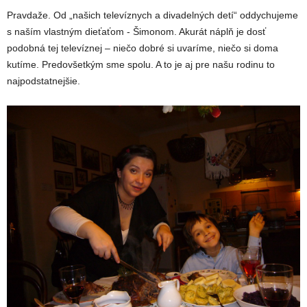
Pravdaže. Od „našich televíznych a divadelných detí“ oddychujeme
s naším vlastným dieťaťom - Šimonom. Akurát náplň je dosť
podobná tej televíznej – niečo dobré si uvaríme, niečo si doma
kutíme. Predovšetkým sme spolu. A to je aj pre našu rodinu to
najpodstatnejšie.