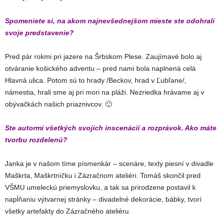
Spomeniete si, na akom najnevšednejšom mieste ste odohrali
svoje predstavenie?
Pred pár rokmi pri jazere na Šrbskom Plese. Zaujímavé bolo aj
otváranie košického adventu – pred nami bola naplnená celá
Hlavná ulica. Potom sú to hrady /Beckov, hrad v Ľubľane/,
námestia, hrali sme aj pri mori na pláži. Nezriedka hrávame aj v
obývačkách našich priaznivcov. 🙂
Ste autormi všetkých svojich inscenácií a rozprávok. Ako máte
tvorbu rozdelenú?
Janka je v našom tíme písmenkár – scenáre, texty piesní v divadle
Maškrta, Maškrtníčku i Zázračnom ateliéri. Tomáš skončil pred
VŠMU umeleckú priemyslovku, a tak sa prirodzene postavil k
napĺňaniu výtvarnej stránky – divadelné dekorácie, bábky, tvorí
všetky artefakty do Zázračného ateliéru.