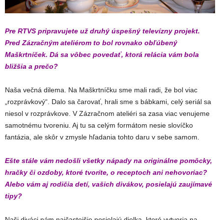
Pre RTVS pripravujete už druhý úspešný televízny projekt.
Pred Zázračným ateliérom to bol rovnako obľúbený
Maškrtníček. Dá sa vôbec povedať, ktorá relácia vám bola
bližšia a prečo?
Naša večná dilema. Na Maškrtníčku sme mali radi, že bol viac
„rozprávkový“. Dalo sa čarovať, hrali sme s bábkami, celý seriál sa
niesol v rozprávkove. V Zázračnom ateliéri sa zasa viac venujeme
samotnému tvoreniu. Aj tu sa celým formátom nesie slovíčko
fantázia, ale skôr v zmysle hľadania tohto daru v sebe samom.
Ešte stále vám nedošli všetky nápady na originálne pomôcky,
hračky či ozdoby, ktoré tvoríte, o receptoch ani nehovoriac?
Alebo vám aj rodičia detí, vašich divákov, posielajú zaujímavé
tipy?
Naši diváci nám najčastejšie posielajú dielka, ktoré vytvoria na