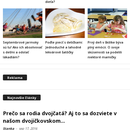
dieťa?
Septembrové jarmoky
Poďte piecť s detičkami:
Prvý deň v škôlke býva
sú tu! Ako ich absolvovať
Jednoduché a lahodné
plný emócii. O svoje
s deťmi a odolať
lekvárové šatôčky
skúsenosti sa podelili
lákadlám?
niektoré mamičky.
Reklama
Najnovšie články
Prečo sa rodia dvojčatá? Aj to sa dozviete v
našom dvojičkovskom...
Stanka
-
sep 17, 2016