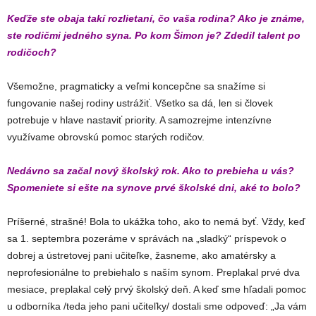
Keďže ste obaja takí rozlietaní, čo vaša rodina? Ako je známe,
ste rodičmi jedného syna. Po kom Šimon je? Zdedil talent po
rodičoch?
Všemožne, pragmaticky a veľmi koncepčne sa snažíme si
fungovanie našej rodiny ustrážiť. Všetko sa dá, len si človek
potrebuje v hlave nastaviť priority. A samozrejme intenzívne
využívame obrovskú pomoc starých rodičov.
Nedávno sa začal nový školský rok. Ako to prebieha u vás?
Spomeniete si ešte na synove prvé školské dni, aké to bolo?
Príšerné, strašné! Bola to ukážka toho, ako to nemá byť. Vždy, keď
sa 1. septembra pozeráme v správách na „sladký“ príspevok o
dobrej a ústretovej pani učiteľke, žasneme, ako amatérsky a
neprofesionálne to prebiehalo s naším synom. Preplakal prvé dva
mesiace, preplakal celý prvý školský deň. A keď sme hľadali pomoc
u odborníka /teda jeho pani učiteľky/ dostali sme odpoveď: „Ja vám