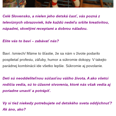
Celé Slovensko, a nielen jeho detská časť, vás pozná z
televíznych obrazoviek, kde každú nedeľu sršíte kreativitou,
nápadmi, skvelými receptami a dobrou náladou.
Ešte vás to baví – zabávať nás?
Baví. /smiech/ Máme to šťastie, že sa nám v živote podarilo
posplietať profesiu, záľuby, humor a súkromie dokopy. V takejto
parádnej kombinácii ide všetko lepšie. Súkromie aj povolanie.
Deti sú neoddeliteľnou súčasťou vášho života. A ako všetci
rodičia vedia, sú to úžasné stvorenia, ktoré nás však vedia aj
poriadne unaviť a potrápiť.
Vy si tiež niekedy potrebujete od detského sveta oddýchnuť?
Ak áno, ako?