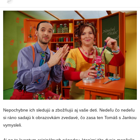
Nepochybne ich sledujú a zbožňujú aj vaše deti. Nedeľu čo nedeľu
si ráno sadajú k obrazovkám zvedavé, čo zasa ten Tomáš s Jankou
vymysleli.
Aj na to kvantum originálnych nápadov, ktorými títo dvaja manželia