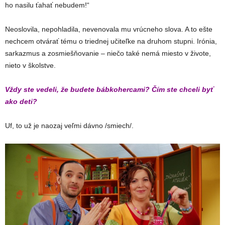
ho nasilu ťahať nebudem!“
Neoslovila, nepohladila, nevenovala mu vrúcneho slova. A to ešte
nechcem otvárať tému o triednej učiteľke na druhom stupni. Irónia,
sarkazmus a zosmiešňovanie – niečo také nemá miesto v živote,
nieto v školstve.
Vždy ste vedeli, že budete bábkohercami? Čím ste chceli byť
ako deti?
Uf, to už je naozaj veľmi dávno /smiech/.