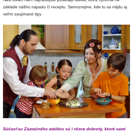
základe nášho nápadu či receptu. Samozrejme, kde tu sa nájdu aj
veľmi zaujímavé tipy.
Súčasťou Zázračného ateliéru sú i rôzne dobroty, ktoré sami