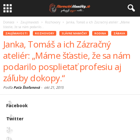
Domáce
Zaujímavosti
Rozhovory
Janka, Tomáš a ich Zázračný ateliér: „Máme
šťastie, že sa nám podarilo...
ZAUJÍMAVOSTI
ROZHOVORY
SLÁVNE MAMIČKY
RODINA
ZÁBAVA
Janka, Tomáš a ich Zázračný
ateliér: „Máme šťastie, že sa nám
podarilo posplietať profesiu aj
záľuby dokopy.“
Podľa
Paťa Štofanová
-
okt 21, 2015
Facebook
Twitter