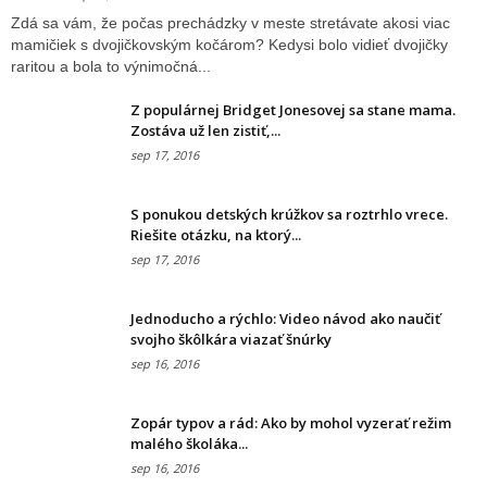
Zdá sa vám, že počas prechádzky v meste stretávate akosi viac
mamičiek s dvojičkovským kočárom? Kedysi bolo vidieť dvojičky
raritou a bola to výnimočná...
Z populárnej Bridget Jonesovej sa stane mama.
Zostáva už len zistiť,...
sep 17, 2016
S ponukou detských krúžkov sa roztrhlo vrece.
Riešite otázku, na ktorý...
sep 17, 2016
Jednoducho a rýchlo: Video návod ako naučiť
svojho škôlkára viazať šnúrky
sep 16, 2016
Zopár typov a rád: Ako by mohol vyzerať režim
malého školáka...
sep 16, 2016