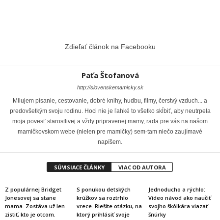
Zdieľať článok na Facebooku
Paťa Štofanová
http://slovenskemamicky.sk
Milujem písanie, cestovanie, dobré knihy, hudbu, filmy, čerstvý vzduch... a
predovšetkým svoju rodinu. Hoci nie je ľahké to všetko skĺbiť, aby neutrpela
moja povesť starostlivej a vždy pripravenej mamy, rada pre vás na našom
mamičkovskom webe (nielen pre mamičky) sem-tam niečo zaujímavé
napíšem.
SÚVISIACE ČLÁNKY
VIAC OD AUTORA
Z populárnej Bridget
S ponukou detských
Jednoducho a rýchlo:
Jonesovej sa stane
krúžkov sa roztrhlo
Video návod ako naučiť
mama. Zostáva už len
vrece. Riešite otázku, na
svojho škôlkára viazať
zistiť, kto je otcom.
ktorý prihlásiť svoje
šnúrky