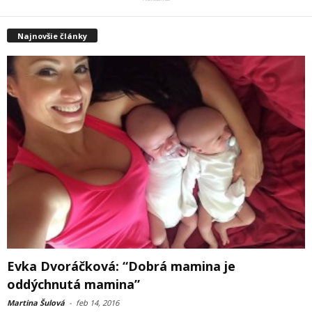
Najnovšie články
Evka Dvoráčková: “Dobrá mamina je
oddýchnutá mamina”
Martina Šulová
-
feb 14, 2016