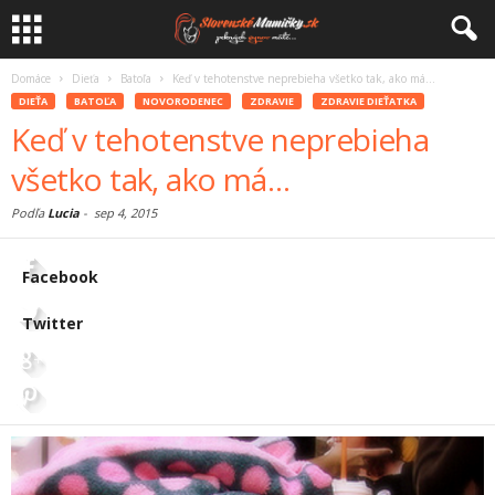
Domáce
Dieťa
Batoľa
Keď v tehotenstve neprebieha všetko tak, ako má…
DIEŤA
BATOĽA
NOVORODENEC
ZDRAVIE
ZDRAVIE DIEŤATKA
Keď v tehotenstve neprebieha
všetko tak, ako má…
Podľa
Lucia
-
sep 4, 2015
Facebook
Twitter