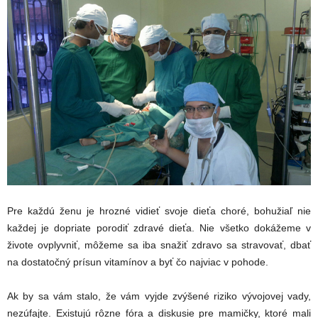
Pre každú ženu je hrozné vidieť svoje dieťa choré, bohužiaľ nie
každej je dopriate porodiť zdravé dieťa. Nie všetko dokážeme v
živote ovplyvniť, môžeme sa iba snažiť zdravo sa stravovať, dbať
na dostatočný prísun vitamínov a byť čo najviac v pohode.
Ak by sa vám stalo, že vám vyjde zvýšené riziko vývojovej vady,
nezúfajte. Existujú rôzne fóra a diskusie pre mamičky, ktoré mali