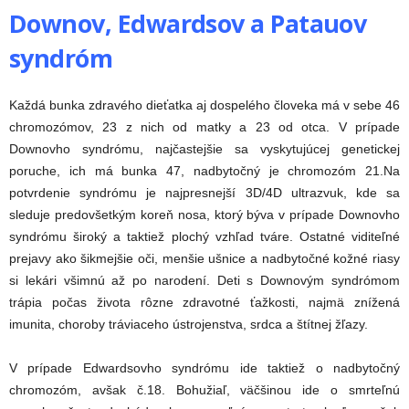
Downov, Edwardsov a Patauov
syndróm
Každá bunka zdravého dieťatka aj dospelého človeka má v sebe 46
chromozómov, 23 z nich od matky a 23 od otca. V prípade
Downovho syndrómu, najčastejšie sa vyskytujúcej genetickej
poruche, ich má bunka 47, nadbytočný je chromozóm 21.Na
potvrdenie syndrómu je najpresnejší 3D/4D ultrazvuk, kde sa
sleduje predovšetkým koreň nosa, ktorý býva v prípade Downovho
syndrómu široký a taktiež plochý vzhľad tváre. Ostatné viditeľné
prejavy ako šikmejšie oči, menšie ušnice a nadbytočné kožné riasy
si lekári všimnú až po narodení. Deti s Downovým syndrómom
trápia počas života rôzne zdravotné ťažkosti, najmä znížená
imunita, choroby tráviaceho ústrojenstva, srdca a štítnej žľazy.
V prípade Edwardsovho syndrómu ide taktiež o nadbytočný
chromozóm, avšak č.18. Bohužiaľ, väčšinou ide o smrteľnú