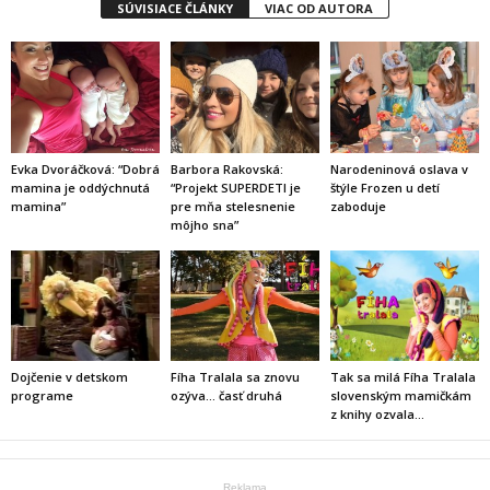
SÚVISIACE ČLÁNKY
VIAC OD AUTORA
Evka Dvoráčková: “Dobrá
Barbora Rakovská:
Narodeninová oslava v
mamina je oddýchnutá
“Projekt SUPERDETI je
štýle Frozen u detí
mamina”
pre mňa stelesnenie
zaboduje
môjho sna”
Dojčenie v detskom
Fíha Tralala sa znovu
Tak sa milá Fíha Tralala
programe
ozýva… časť druhá
slovenským mamičkám
z knihy ozvala…
Reklama