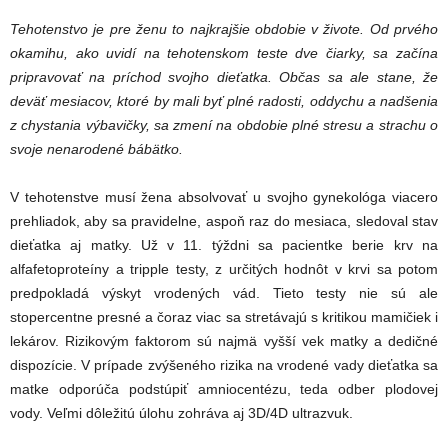
Tehotenstvo je pre ženu to najkrajšie obdobie v živote. Od prvého
okamihu, ako uvidí na tehotenskom teste dve čiarky, sa začína
pripravovať na príchod svojho dieťatka. Občas sa ale stane, že
deväť mesiacov, ktoré by mali byť plné radosti, oddychu a nadšenia
z chystania výbavičky, sa zmení na obdobie plné stresu a strachu o
svoje nenarodené bábätko.
V tehotenstve musí žena absolvovať u svojho gynekológa viacero
prehliadok, aby sa pravidelne, aspoň raz do mesiaca, sledoval stav
dieťatka aj matky. Už v 11. týždni sa pacientke berie krv na
alfafetoproteíny a tripple testy, z určitých hodnôt v krvi sa potom
predpokladá výskyt vrodených vád. Tieto testy nie sú ale
stopercentne presné a čoraz viac sa stretávajú s kritikou mamičiek i
lekárov. Rizikovým faktorom sú najmä vyšší vek matky a dedičné
dispozície. V prípade zvýšeného rizika na vrodené vady dieťatka sa
matke odporúča podstúpiť amniocentézu, teda odber plodovej
vody. Veľmi dôležitú úlohu zohráva aj 3D/4D ultrazvuk.