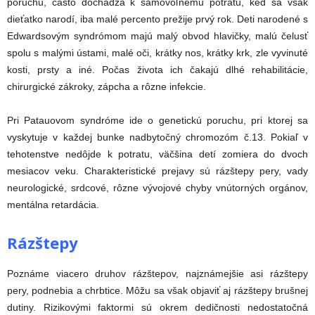
poruchu, často dochádza k samovoľnému potratu, keď sa však
dieťatko narodí, iba malé percento prežije prvý rok. Deti narodené s
Edwardsovým syndrómom majú malý obvod hlavičky, malú čelusť
spolu s malými ústami, malé oči, krátky nos, krátky krk, zle vyvinuté
kosti, prsty a iné. Počas života ich čakajú dlhé rehabilitácie,
chirurgické zákroky, zápcha a rôzne infekcie.
Pri Patauovom syndróme ide o genetickú poruchu, pri ktorej sa
vyskytuje v každej bunke nadbytočný chromozóm č.13. Pokiaľ v
tehotenstve nedôjde k potratu, väčšina detí zomiera do dvoch
mesiacov veku. Charakteristické prejavy sú rázštepy pery, vady
neurologické, srdcové, rôzne vývojové chyby vnútorných orgánov,
mentálna retardácia.
Rázštepy
Poznáme viacero druhov rázštepov, najznámejšie asi rázštepy
pery, podnebia a chrbtice. Môžu sa však objaviť aj rázštepy brušnej
dutiny. Rizikovými faktormi sú okrem dedičnosti nedostatočná