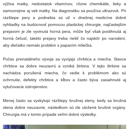
výživa matky, nedostatok vitamínov, rôzne chemikálie, lieky a
samozrejme aj vek matky. Na diagnostiku sa používa ultrazvuk. Pri
rázštepe pery a podnebia sú už v dnešnej medicíne dobré
vyhliadky na budúcnosť pomocou plastickej chirurgie, najčastejším
prejavom je zle vyvinutá horná pera, môže byť však postihnutá aj
horná čeľusť, takéto prejavy treba riešiť čo najskôr po narodení,
aby dieťatko nemalo problém s papaním mliečka.
Počas prenatálneho vývoja sa vyvíjajú chrbtica a miecha. Stavce
chrbtice sa dobre neuzavrú a vzniká štrbina. V tejto štrbine sa
nachádza porušená miecha, čo vedie k problémom ako sú
ochrnutie, defekty chrbtice a kĺbov a často býva zasiahnuté aj
vylučovacie ústrojenstvo.
Menej často sa vyskytujú rázštepy brušnej steny, kedy sa brušná
stena dobre neuzavrie, následkom sú zle uložené brušné orgány.
Chirurgia má v tomto prípade veľmi dobré výsledky.