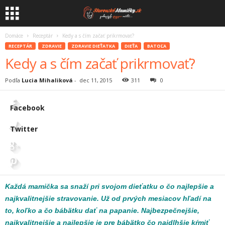
Domáce
Receptár
Kedy a s čím začať prikrmovať?
RECEPTÁR
ZDRAVIE
ZDRAVIE DIEŤATKA
DIEŤA
BATOĽA
Kedy a s čím začať prikrmovať?
Podľa
Lucia Mihaliková
-
dec 11, 2015
311
0
Facebook
Twitter
Každá mamička sa snaží pri svojom dieťatku o čo najlepšie a
najkvalitnejšie stravovanie. Už od prvých mesiacov hľadí na
to, koľko a čo bábätku dať na papanie. Najbezpečnejšie,
najkvalitnejšie a najlepšie je pre bábätko čo najdlhšie kŕmiť