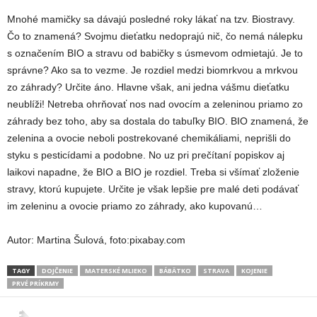
Mnohé mamičky sa dávajú posledné roky lákať na tzv. Biostravy.
Čo to znamená? Svojmu dieťatku nedoprajú nič, čo nemá nálepku
s označením BIO a stravu od babičky s úsmevom odmietajú. Je to
správne? Ako sa to vezme. Je rozdiel medzi biomrkvou a mrkvou
zo záhrady? Určite áno. Hlavne však, ani jedna vášmu dieťatku
neublíži! Netreba ohrňovať nos nad ovocím a zeleninou priamo zo
záhrady bez toho, aby sa dostala do tabuľky BIO. BIO znamená, že
zelenina a ovocie neboli postrekované chemikáliami, neprišli do
styku s pesticídami a podobne. No uz pri prečítaní popiskov aj
laikovi napadne, že BIO a BIO je rozdiel. Treba si všímať zloženie
stravy, ktorú kupujete. Určite je však lepšie pre malé deti podávať
im zeleninu a ovocie priamo zo záhrady, ako kupovanú…
Autor: Martina Šulová, foto:pixabay.com
TAGY
DOJČENIE
MATERSKÉ MLIEKO
BÁBÄTKO
STRAVA
KOJENIE
PRVÉ PRÍKRMY