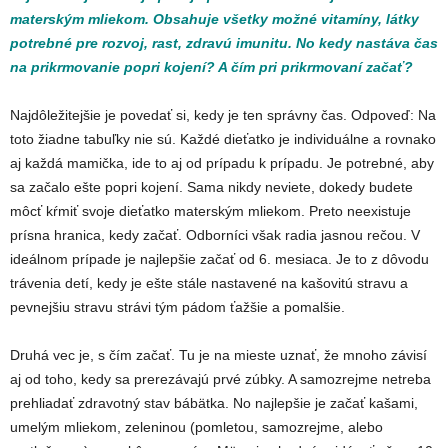
materským mliekom. Obsahuje všetky možné vitamíny, látky
potrebné pre rozvoj, rast, zdravú imunitu. No kedy nastáva čas
na prikrmovanie popri kojení? A čím pri prikrmovaní začať?
Najdôležitejšie je povedať si, kedy je ten správny čas. Odpoveď: Na
toto žiadne tabuľky nie sú. Každé dieťatko je individuálne a rovnako
aj každá mamička, ide to aj od prípadu k prípadu. Je potrebné, aby
sa začalo ešte popri kojení. Sama nikdy neviete, dokedy budete
môcť kŕmiť svoje dieťatko materským mliekom. Preto neexistuje
prísna hranica, kedy začať. Odborníci však radia jasnou rečou. V
ideálnom prípade je najlepšie začať od 6. mesiaca. Je to z dôvodu
trávenia detí, kedy je ešte stále nastavené na kašovitú stravu a
pevnejšiu stravu strávi tým pádom ťažšie a pomalšie.
Druhá vec je, s čím začať. Tu je na mieste uznať, že mnoho závisí
aj od toho, kedy sa prerezávajú prvé zúbky. A samozrejme netreba
prehliadať zdravotný stav bábätka. No najlepšie je začať kašami,
umelým mliekom, zeleninou (pomletou, samozrejme, alebo