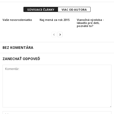
SÚVISIACE ČLÁNKY
VIAC OD AUTORA
Vaše novorodeniatko
Naj mená za rok 2015
Vianočná výzdoba -
lákadlo pre deti,
poznáte to?
BEZ KOMENTÁRA
ZANECHAŤ ODPOVEĎ