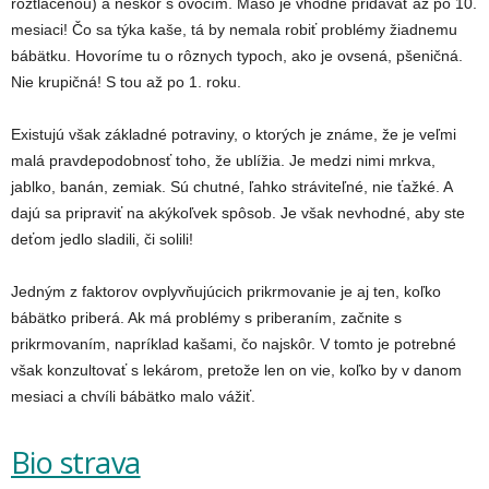
roztlačenou) a neskôr s ovocím. Mäso je vhodné pridávať až po 10.
mesiaci! Čo sa týka kaše, tá by nemala robiť problémy žiadnemu
bábätku. Hovoríme tu o rôznych typoch, ako je ovsená, pšeničná.
Nie krupičná! S tou až po 1. roku.
Existujú však základné potraviny, o ktorých je známe, že je veľmi
malá pravdepodobnosť toho, že ublížia. Je medzi nimi mrkva,
jablko, banán, zemiak. Sú chutné, ľahko stráviteľné, nie ťažké. A
dajú sa pripraviť na akýkoľvek spôsob. Je však nevhodné, aby ste
deťom jedlo sladili, či solili!
Jedným z faktorov ovplyvňujúcich prikrmovanie je aj ten, koľko
bábätko priberá. Ak má problémy s priberaním, začnite s
prikrmovaním, napríklad kašami, čo najskôr. V tomto je potrebné
však konzultovať s lekárom, pretože len on vie, koľko by v danom
mesiaci a chvíli bábätko malo vážiť.
Bio strava