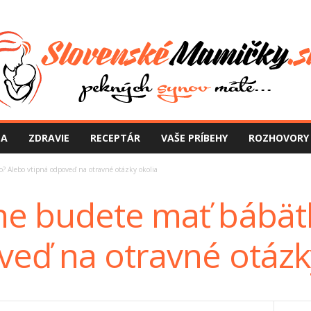
NA
ZDRAVIE
RECEPTÁR
VAŠE PRÍBEHY
ROZHOVORY
 Alebo vtipná odpoveď na otravné otázky okolia
e budete mať bábät
veď na otravné otázk