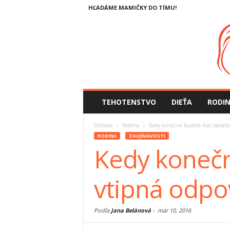
HĽADÁME MAMIČKY DO TÍMU!
TEHOTENSTVO
DIEŤA
RODI
Domáce
Rodina
Kedy konečne budete mať bábätko?
RODINA
ZAUJÍMAVOSTI
Kedy konečn
vtipná odpo
Podľa
Jana Belánová
-
mar 10, 2016