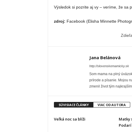
Výsledok si pozrite aj vy ‒ veríme, že sa
zdroj:
Facebook (Elisha Minnette Photog
Zdieľ
Jana Belánová
http://slovenskemamicky.sk
Som mama na plný úväzok, 
prírode a písanie. Mojou n
zmenil život tým najkraj
SÚVISIACE ČLÁNKY
VIAC OD AUTORA
Veľká noc sa blíži
Matky 
Podarí 