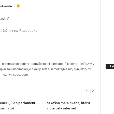
 pobavíte…
raphy)
ať článok na Facebooku
okrem svojej rodiny nadovšetko milujem dobré knihy, prechádzky v
Re
ajväčšou inšpiráciou je okolitý svet a samozrejme môj syn, ktorý mi
ším možným spôsobom.
smerujú do parlamentu!
Rozkošná malá okaňa, ktorú
sa im to?
miluje celý internet