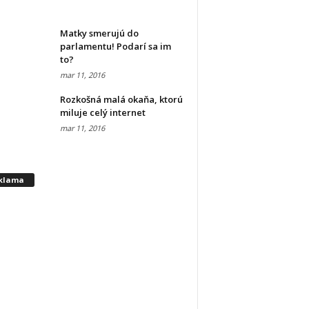
Matky smerujú do
parlamentu! Podarí sa im
to?
mar 11, 2016
Rozkošná malá okaňa, ktorú
miluje celý internet
mar 11, 2016
klama