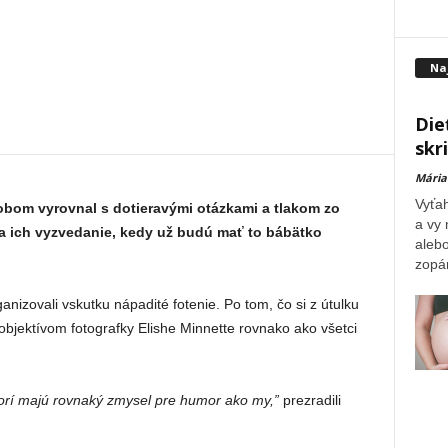
Na
Die
skr
Mária
Vyťah
bom vyrovnal s dotieravými otázkami a tlakom zo
a vy
a ich vyzvedanie, kedy už budú mať to bábätko
alebo
zopár
izovali vskutku nápadité fotenie. Po tom, čo si z útulku
objektívom fotografky Elishe Minnette rovnako ako všetci
 ktorí majú rovnaký zmysel pre humor ako my,”
prezradili