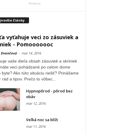
Reklama
jnovšie články
ťa vyťahuje veci zo zásuviek a
iniek - Pomooooooc
 Dvončová
-
mar 14, 2016
uje vaše dieťa obsah zásuviek a skriniek
 máte veci pohádzané po celom dome
 byte? Ako túto situáciu riešiť? Prinášame
 rád a tipov. Prečo to vôbec...
Hypnopôrod - pôrod bez
obáv
mar 12, 2016
Veľká noc sa blíži
mar 11, 2016