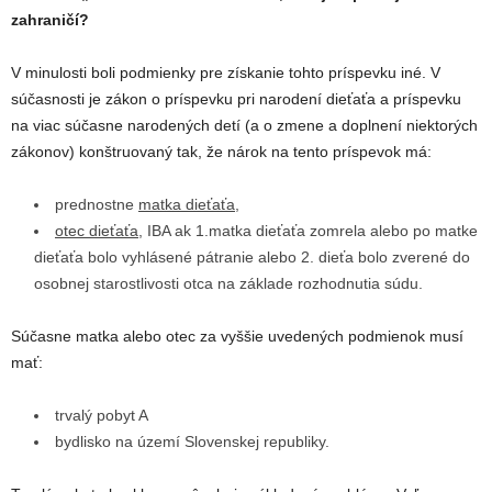
zahraničí?
V minulosti boli podmienky pre získanie tohto príspevku iné. V
súčasnosti je zákon o príspevku pri narodení dieťaťa a príspevku
na viac súčasne narodených detí (a o zmene a doplnení niektorých
zákonov) konštruovaný tak, že nárok na tento príspevok má:
prednostne
matka dieťaťa
,
otec dieťaťa
, IBA ak 1.matka dieťaťa zomrela alebo po matke
dieťaťa bolo vyhlásené pátranie alebo 2. dieťa bolo zverené do
osobnej starostlivosti otca na základe rozhodnutia súdu.
Súčasne matka alebo otec za vyššie uvedených podmienok musí
mať:
trvalý pobyt A
bydlisko na území Slovenskej republiky.