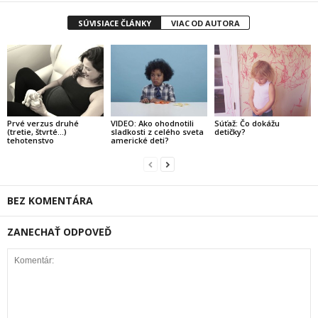
SÚVISIACE ČLÁNKY
VIAC OD AUTORA
Prvé verzus druhé
VIDEO: Ako ohodnotili
Súťaž: Čo dokážu
(tretie, štvrté…)
sladkosti z celého sveta
detičky?
tehotenstvo
americké deti?
BEZ KOMENTÁRA
ZANECHAŤ ODPOVEĎ