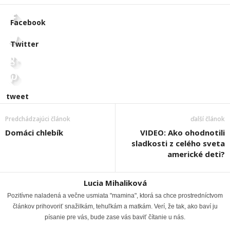
Facebook
Twitter
tweet
Predchádzajúci článok
ďalší článok
Domáci chlebík
VIDEO: Ako ohodnotili
sladkosti z celého sveta
americké deti?
Lucia Mihaliková
Pozitívne naladená a večne usmiata "mamina", ktorá sa chce prostredníctvom
článkov prihovoriť snažilkám, tehuľkám a matkám. Verí, že tak, ako baví ju
písanie pre vás, bude zase vás baviť čítanie u nás.