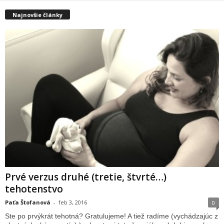
Najnovšie články
Prvé verzus druhé (tretie, štvrté…)
tehotenstvo
Paťa Štofanová
-
feb 3, 2016
0
Ste po prvýkrát tehotná? Gratulujeme! A tiež radíme (vychádzajúc z