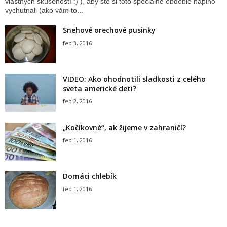
vlastných skúseností :) ), aby ste si toto špeciálne obdobie naplno
vychutnali (ako vám to...
Snehové orechové pusinky
feb 3, 2016
VIDEO: Ako ohodnotili sladkosti z celého
sveta americké deti?
feb 2, 2016
„Kočíkovné“, ak žijeme v zahraničí?
feb 1, 2016
Domáci chlebík
feb 1, 2016