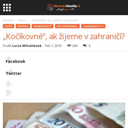
Domáce
Dieťa
„Kočíkovné“, ak žijeme v zahraničí?
DIEŤA
RODINA
DOMÁCNOSŤ
NOVORODENEC
ZAUJÍMAVOSTI
„Kočíkovné“, ak žijeme v zahraničí?
Podľa
Lucia Mihaliková
-
feb 1, 2016
244
0
Facebook
Twitter