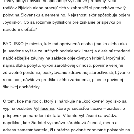
Trvalý pobyt obvykle nespôsobuje výkladové problémy. Veľa
rodičov žijúcich alebo pracujúcich v zahraničí si ponecháva trvalý
pobyt na Slovensku a nemení ho. Nejasnosti skôr spôsobuje pojem
„bydlisko“. Čo sa rozumie bydliskom pre získanie príspevku pri
narodení dieťaťa?
BYDLISKO je miesto, kde má oprávnená osoba (matka alebo ako
je uvedené vyššie za určitých podmienok i otec) a dieťa sústredené
najdôležitejšie záujmy na základe objektívnych kritérií, ktorými sú
najmä dĺžka pobytu, výkon zárobkovej činnosti, povinné verejné
zdravotné poistenie, poskytovanie zdravotnej starostlivosti, bývanie
s rodinou, návšteva predškolského zariadenia, plnenie povinnej
školskej dochádzky.
O tom, kde má rodič, ktorý si nárokuje na „kočíkovné“ bydlisko sa
vypĺňa osobitné
Vyhlásenie
, ktoré je súčasťou tlačiva – žiadosti o
príspevok pri narodení dieťaťa. V tomto Vyhlásení sa uvádza
napríklad, kde žiadateľ vykonáva zárobkovú činnost, meno a
adresa zamestnávateľa, či uhrádza povinné zdravotné poistenie na