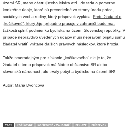
území SR, meno ošetrujúceho lekára atď. Ide teda o pomerne
konkrétne údaje, ktoré sú preveriteľné zo strany úradu práce,
sociálnych vecí a rodiny, ktorý príspevok vypláca.
Preto žiadateľ o
„kočíkovné“, ktorý žije, prípadne pracuje v zahraničí bude mať
ťažkosti splniť podmienku bydliska na území Slovenskej republiky. V
prípade nepravdivo uvedených údajov musí neprávom prijatú sumu
žiadateľ vrátiť, vrátane ďalších právnych následkov, ktoré hrozia.
Takže smerodajným pre získanie „kočíkovného“ nie je to, že
žiadateľ o tento príspevok má štátne občianstvo SR alebo
slovenskú národnosť, ale trvalý pobyt a bydlisko na území SR!
Autor: Mária Dvončová
TAGY
KOČÍKOVNÉ
KOČÍKOVNÉ V ZAHRANIČÍ
PENIAZE
PRÍSPEVOK