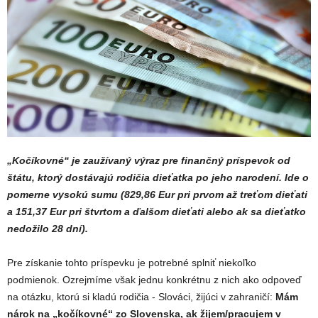
„Kočíkovné“ je zaužívaný výraz pre finančný príspevok od
štátu, ktorý dostávajú rodičia dieťatka po jeho narodení. Ide o
pomerne vysokú sumu (829,86 Eur pri prvom až treťom dieťati
a 151,37 Eur pri štvrtom a ďalšom dieťati alebo ak sa dieťatko
nedožilo 28 dní).
Pre získanie tohto príspevku je potrebné splniť niekoľko
podmienok. Ozrejmíme však jednu konkrétnu z nich ako odpoveď
na otázku, ktorú si kladú rodičia - Slováci, žijúci v zahraničí:
Mám
nárok na „kočíkovné“ zo Slovenska, ak žijem/pracujem v