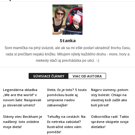
Stanka
Som mamička na plný úväzok, ale ak sa mi ešte podarí ukradnúť trochu času,
rada si prečítam nejakú knižku. Milujem výlety každého druhu - more, hory a
niekedy stačí aj prechádzka po ulici. :-)
SÚVISIACE ČLÁNKY
VIAC OD AUTORA
Legendárna skladba
Viete, čo je toto? S touto
Najprv úsmevy, potom
„We are the world“ v
pomôckou bude aj
slzy bolesti: Chlapi na
novom šate: Naspievali
umývanie riadov
vlastnej koži zažili ako
ju slovenskí umelci!
zábavnejšie!
bolí pôrod!
Slávny otec Beckham je
Tehuľky na cestách: Na
Odborníčka radí: Takto
nadšený: toto zvládne
čo netreba zabúdať?
správne okúpete svoje
moje dieťa!
Ilustračné video vám
dieťatko!
pomôže!