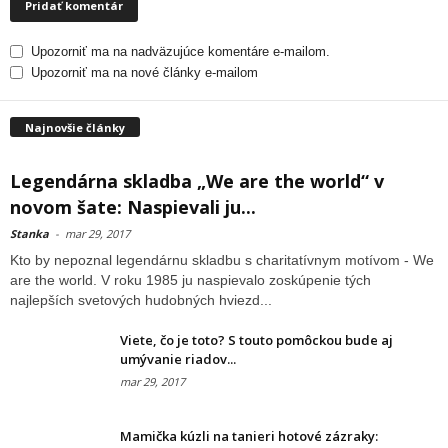
Upozorniť ma na nadväzujúce komentáre e-mailom.
Upozorniť ma na nové články e-mailom
Najnovšie články
Legendárna skladba „We are the world“ v
novom šate: Naspievali ju...
Stanka
-
mar 29, 2017
Kto by nepoznal legendárnu skladbu s charitatívnym motívom - We
are the world. V roku 1985 ju naspievalo zoskúpenie tých
najlepších svetových hudobných hviezd...
Viete, čo je toto? S touto pomôckou bude aj
umývanie riadov...
mar 29, 2017
Mamička kúzli na tanieri hotové zázraky: