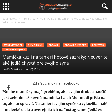
Zaujímavosti
Tipy a triky
Mamička kúzli na tanieri hotové zázraky: Neuveríte, aké
jedlá chystá pre svojho...
ZAUJÍMAVOSTI
TIPY A TRIKY
ZDRAVIE
ZDRAVIE DIEŤATKA
RECEPTÁR
ZELENINOVÉ JEDLÁ
Mamička kúzli na tanieri hotové zázraky: Neuveríte,
aké jedlá chystá pre svojho syna!
Podľa
Stanka
-
mar 29, 2017
Zdieľať článok na Facebooku
Mnohé mamičky majú problém, ako svojho drobca naučiť
jesť zeleninu. Šikovná maminka Laleh Mohmedi prišla na
to, ako to spraviť. Na tanieri svojho synčeka vykúzlila malé
umelecké diela a uverejnila ich na Instagrame. Jedlá zo