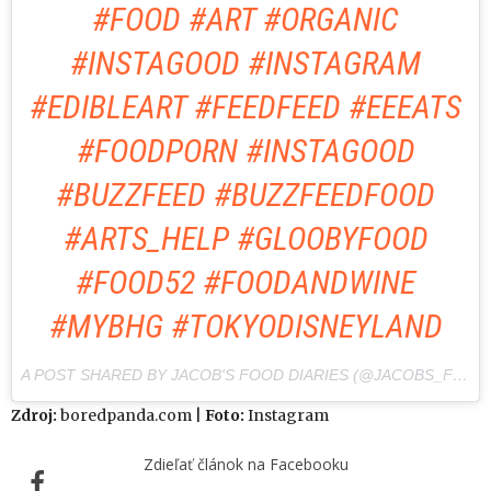
#FOOD #ART #ORGANIC
#INSTAGOOD #INSTAGRAM
#EDIBLEART #FEEDFEED #EEEATS
#FOODPORN #INSTAGOOD
#BUZZFEED #BUZZFEEDFOOD
#ARTS_HELP #GLOOBYFOOD
#FOOD52 #FOODANDWINE
#MYBHG #TOKYODISNEYLAND
A POST SHARED BY JACOB'S FOOD DIARIES (@JACOBS_FOOD_DIARIES) ON
Zdroj:
boredpanda.com |
Foto:
Instagram
Zdieľať článok na Facebooku