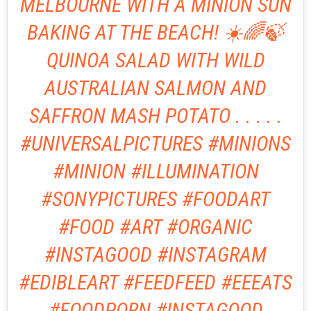
MELBOURNE WITH A MINION SUN
BAKING AT THE BEACH! ☀️🌈🍃
QUINOA SALAD WITH WILD
AUSTRALIAN SALMON AND
SAFFRON MASH POTATO . . . . .
#UNIVERSALPICTURES #MINIONS
#MINION #ILLUMINATION
#SONYPICTURES #FOODART
#FOOD #ART #ORGANIC
#INSTAGOOD #INSTAGRAM
#EDIBLEART #FEEDFEED #EEEATS
#FOODPORN #INSTAGOOD