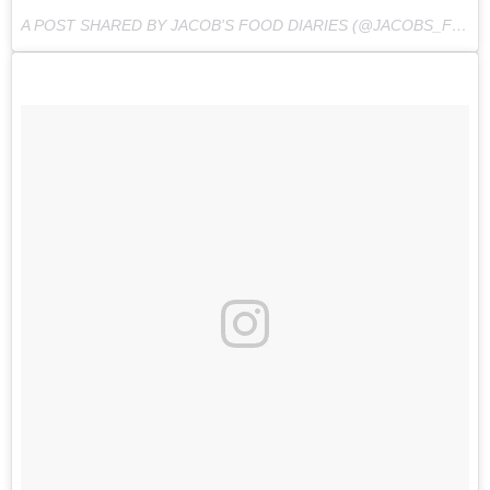
A POST SHARED BY JACOB'S FOOD DIARIES (@JACOBS_FOOD_DIARIES) ON