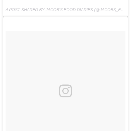
A POST SHARED BY JACOB'S FOOD DIARIES (@JACOBS_FOOD_DIARIES) ON