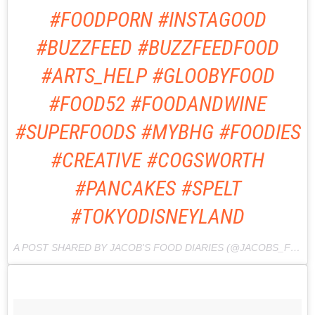
#FOODPORN #INSTAGOOD
#BUZZFEED #BUZZFEEDFOOD
#ARTS_HELP #GLOOBYFOOD
#FOOD52 #FOODANDWINE
#SUPERFOODS #MYBHG #FOODIES
#CREATIVE #COGSWORTH
#PANCAKES #SPELT
#TOKYODISNEYLAND
A POST SHARED BY JACOB'S FOOD DIARIES (@JACOBS_FOOD_DIARIES) ON