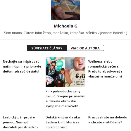
Michaela G
Som mama. Okrem toho žena, manželka, kamoška. Všetko v jednom balení :-)
SÚVISIACE ČLÁNKY
VIAC OD AUTORA
Nechajte sa inšpirovať
Wellness alebo
našimi tipmi a pripravte
romantická večera.
deťom zdravú desiatu!
Prečo to absolvovať s
vlastným manželom?
Pink jednoducho ženy
milujú. Svojim priznaním
si získala obrovské
sympatie mamičiek!
Lesbický pár prosí o
Detská knižná klasika:
Pracovali ste na dohodu
pomoc. Nemajú
Sedem kníh, ktoré sa
a chcete vrátiť dane?
dostatok prostriedkov
oplatí oprášiť