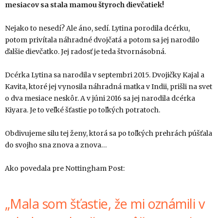
mesiacov sa stala mamou štyroch dievčatiek!
Nejako to nesedí? Ale áno, sedí. Lytina porodila dcérku,
potom privítala náhradné dvojčatá a potom sa jej narodilo
ďalšie dievčatko. Jej radosť je teda štvornásobná.
Dcérka Lytina sa narodila v septembri 2015. Dvojičky Kajal a
Kavita, ktoré jej vynosila náhradná matka v Indii, prišli na svet
o dva mesiace neskôr. A v júni 2016 sa jej narodila dcérka
Kiyara. Je to veľké šťastie po toľkých potratoch.
Obdivujeme silu tej ženy, ktorá sa po toľkých prehrách púšťala
do svojho sna znova a znova…
Ako povedala pre Nottingham Post:
„Mala som šťastie, že mi oznámili v