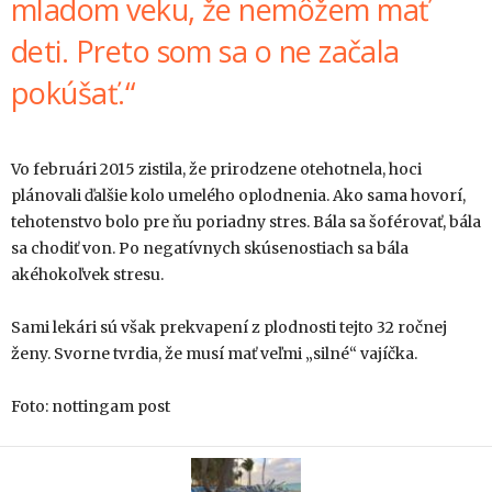
mladom veku, že nemôžem mať
deti. Preto som sa o ne začala
pokúšať.“
Vo februári 2015 zistila, že prirodzene otehotnela, hoci
plánovali ďalšie kolo umelého oplodnenia. Ako sama hovorí,
tehotenstvo bolo pre ňu poriadny stres. Bála sa šoférovať, bála
sa chodiť von. Po negatívnych skúsenostiach sa bála
akéhokoľvek stresu.
Sami lekári sú však prekvapení z plodnosti tejto 32 ročnej
ženy. Svorne tvrdia, že musí mať veľmi „silné“ vajíčka.
Foto: nottingam post