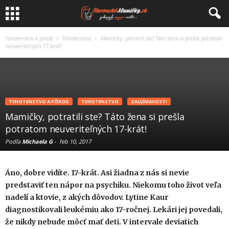
Tehotenstvo a pôrod
Tehotenstvo
Mamičky, potratili ste? Táto žena si prešla potratom
neuveriteľných 17-krát!
TEHOTENSTVO A PÔROD
TEHOTENSTVO
ZAUJÍMAVOSTI
Mamičky, potratili ste? Táto žena si prešla
potratom neuveriteľných 17-krát!
Podľa
Michaela G
-
feb 10, 2017
Áno, dobre vidíte. 17-krát. Asi žiadna z nás si nevie
predstaviť ten nápor na psychiku. Niekomu toho život veľa
nadelí a ktovie, z akých dôvodov. Lytine Kaur
diagnostikovali leukémiu ako 17-ročnej. Lekári jej povedali,
že nikdy nebude môcť mať deti. V intervale deviatich