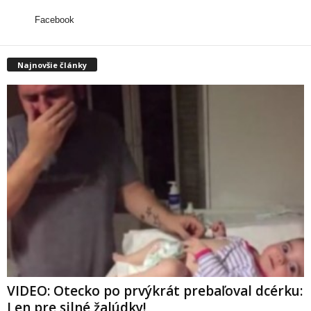
Facebook
Najnovšie články
VIDEO: Otecko po prvýkrát prebaľoval dcérku:
Len pre silné žalúdky!