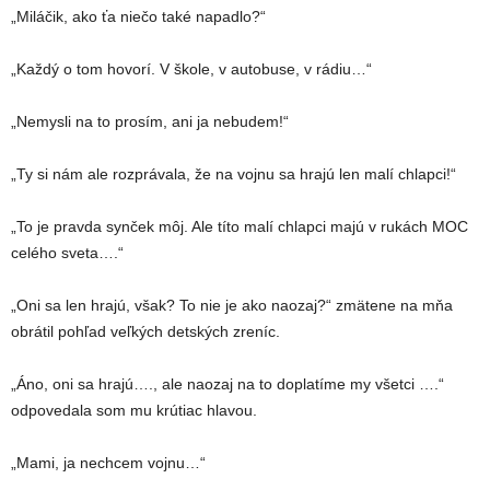
„Miláčik, ako ťa niečo také napadlo?“
„Každý o tom hovorí. V škole, v autobuse, v rádiu…“
„Nemysli na to prosím, ani ja nebudem!“
„Ty si nám ale rozprávala, že na vojnu sa hrajú len malí chlapci!“
„To je pravda synček môj. Ale títo malí chlapci majú v rukách MOC
celého sveta….“
„Oni sa len hrajú, však? To nie je ako naozaj?“ zmätene na mňa
obrátil pohľad veľkých detských zreníc.
„Áno, oni sa hrajú…., ale naozaj na to doplatíme my všetci ….“
odpovedala som mu krútiac hlavou.
„Mami, ja nechcem vojnu…“