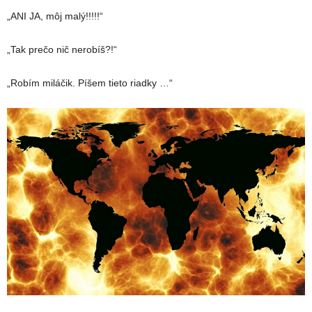
„ANI JA, môj malý!!!!!“
„Tak prečo nič nerobíš?!“
„Robím miláčik. Píšem tieto riadky …“