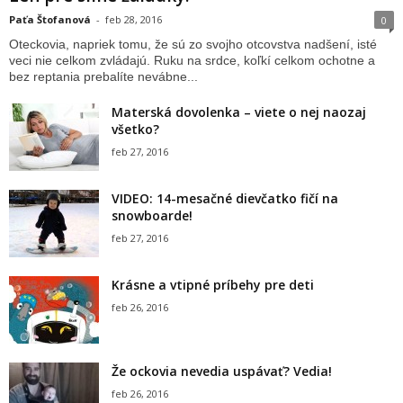
Paťa Štofanová
-
feb 28, 2016
0
Oteckovia, napriek tomu, že sú zo svojho otcovstva nadšení, isté
veci nie celkom zvládajú. Ruku na srdce, koľkí celkom ochotne a
bez reptania prebalíte nevábne...
Materská dovolenka – viete o nej naozaj
všetko?
feb 27, 2016
VIDEO: 14-mesačné dievčatko fičí na
snowboarde!
feb 27, 2016
Krásne a vtipné príbehy pre deti
feb 26, 2016
Že ockovia nevedia uspávať? Vedia!
feb 26, 2016