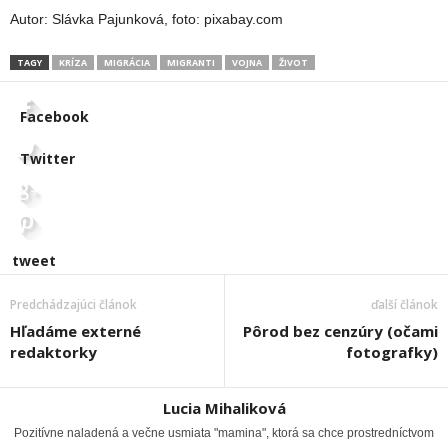
Autor: Slávka Pajunková, foto: pixabay.com
TAGY
KRÍZA
MIGRÁCIA
MIGRANTI
VOJNA
ŽIVOT
Facebook
Twitter
tweet
Predchádzajúci článok
ďalší článok
Hľadáme externé
Pôrod bez cenzúry (očami
redaktorky
fotografky)
Lucia Mihaliková
Pozitívne naladená a večne usmiata "mamina", ktorá sa chce prostredníctvom