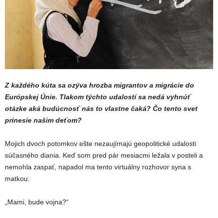
Z každého kúta sa ozýva hrozba migrantov a migrácie do
Európskej Únie. Tlakom týchto udalostí sa nedá vyhnúť
otázke aká budúcnosť nás to vlastne čaká? Čo tento svet
prinesie našim deťom?
Mojich dvoch potomkov ešte nezaujímajú geopolitické udalosti
súčasného diania. Keď som pred pár mesiacmi ležala v posteli a
nemohla zaspať, napadol ma tento virtuálny rozhovor syna s
matkou:
„Mami, bude vojna?“