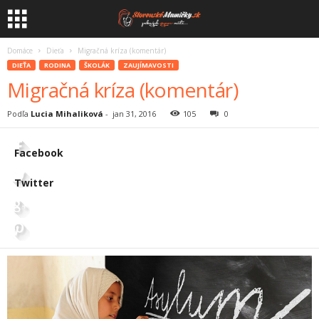
Domáce
Dieťa
Migračná kríza (komentár)
DIEŤA
RODINA
ŠKOLÁK
ZAUJÍMAVOSTI
Migračná kríza (komentár)
Podľa
Lucia Mihaliková
-
jan 31, 2016
105
0
Facebook
Twitter