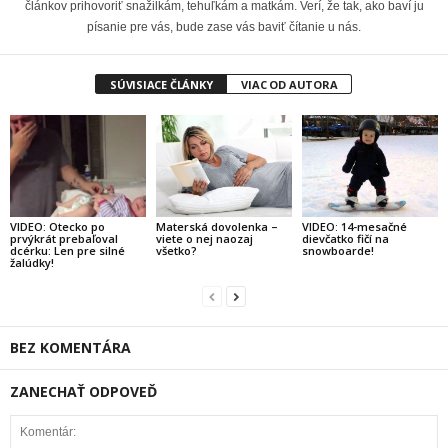
článkov prihovoriť snažilkám, tehuľkám a matkám. Verí, že tak, ako baví ju
písanie pre vás, bude zase vás baviť čítanie u nás.
SÚVISIACE ČLÁNKY
VIAC OD AUTORA
VIDEO: Otecko po
Materská dovolenka –
VIDEO: 14-mesačné
prvýkrát prebaľoval
viete o nej naozaj
dievčatko fičí na
dcérku: Len pre silné
všetko?
snowboarde!
žalúdky!
BEZ KOMENTÁRA
ZANECHAŤ ODPOVEĎ