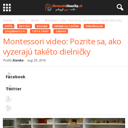
Domáce
Dieťa
Batoľa
Montessori video: Pozrite sa, ako vyzerajú takéto dielničky
DIEŤA
BATOĽA
RODINA
HRÁME SA S DEŤMI
PREDŠKOLÁK
ZAUJÍMAVOSTI
TIPY A TRIKY
ZÁBAVA
Montessori video: Pozrite sa, ako
vyzerajú takéto dielničky
Podľa
Stanka
-
aug 29, 2016
Facebook
Twitter