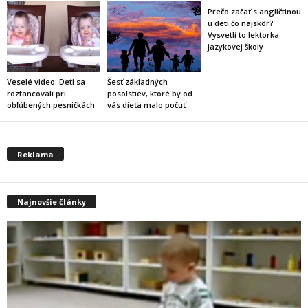
Prečo začať s angličtinou
u detí čo najskôr?
Vysvetlí to lektorka
jazykovej školy
Veselé video: Deti sa
Šesť základných
roztancovali pri
posolstiev, ktoré by od
obľúbených pesničkách
vás dieťa malo počuť
Reklama
Najnovšie články