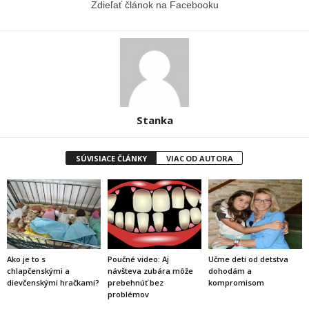
Zdieľať článok na Facebooku
Stanka
SÚVISIACE ČLÁNKY
VIAC OD AUTORA
Ako je to s
Poučné video: Aj
Učme deti od detstva
chlapčenskými a
návšteva zubára môže
dohodám a
dievčenskými hračkami?
prebehnúť bez
kompromisom
problémov