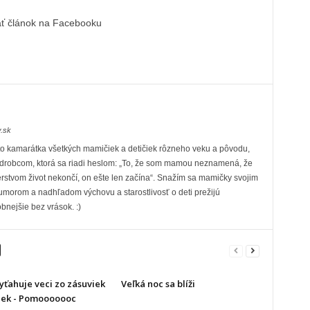
ať článok na Facebooku
.sk
 to kamarátka všetkých mamičiek a detičiek rôzneho veku a pôvodu,
robcom, ktorá sa riadi heslom: „To, že som mamou neznamená, že
rstvom život nekončí, on ešte len začína“. Snažím sa mamičky svojim
umorom a nadhľadom výchovu a starostlivosť o deti prežijú
bnejšie bez vrások. :)
yťahuje veci zo zásuviek
Veľká noc sa blíži
niek - Pomooooooc