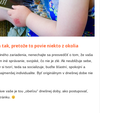
 tak, pretože to povie niekto z okolia
i iného zariadenia, nenechajte sa presvedčiť o tom, že vaša
iné správanie, svojské, čo nie je zlé. Ak neubližuje sebe,
i tvorí, teda sa socializuje, buďte šťastní, spokojní a
najmenšej individualite. Byť originálnym v dnešnej dobe nie
ráve vaše je tou „obeťou“ dnešnej doby, ako postupovať,
tránku.