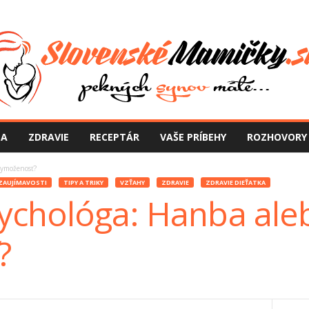
NA
ZDRAVIE
RECEPTÁR
VAŠE PRÍBEHY
ROZHOVORY
vymoženosť?
ZAUJÍMAVOSTI
TIPY A TRIKY
VZŤAHY
ZDRAVIE
ZDRAVIE DIEŤATKA
ychológa: Hanba ale
?