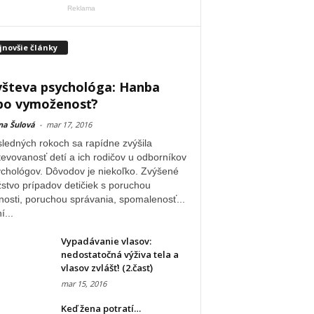
Reklama
jnovšie články
števa psychológa: Hanba
bo vymoženosť?
na Šulová
-
mar 17, 2016
ledných rokoch sa rapídne zvýšila
evovanosť detí a ich rodičov u odborníkov
chológov. Dôvodov je niekoľko. Zvýšené
stvo prípadov detičiek s poruchou
osti, poruchou správania, spomalenosť...
...
Vypadávanie vlasov:
nedostatočná výživa tela a
vlasov zvlášť! (2.časť)
mar 15, 2016
Keď žena potratí…