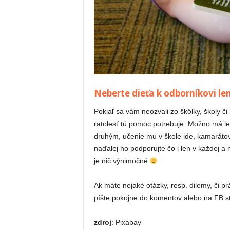
Neberte dieťa k odborníkovi len
Pokiaľ sa vám neozvali zo škôlky, školy č
ratolesť tú pomoc potrebuje. Možno má len 
druhým, učenie mu v škole ide, kamarátov s
naďalej ho podporujte čo i len v každej a 
je nič výnimočné
Ak máte nejaké otázky, resp. dilemy, či p
píšte pokojne do komentov alebo na FB s
zdroj
: Pixabay