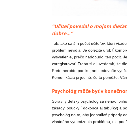
“Učiteľ povedal o mojom dieťat
dobre…”
Tak, ako sa šíri počet učiteľov, ktorí všade
problém nevidia. Je dôležité urobiť komp
vysvetlenie, prečo nadobudol ten pocit. J
zaregistrovať. Treba si aj uvedomiť, že di
Preto nerobte paniku, ani nedovoľte vyuču
Komunikácia je jediné, čo tu pomôže. Vám
Psychológ môže byť v konečno
Správny detský psychológ sa neriadi príli
zásady, poučky ( dokonca aj tabuľky) a p
psychológ na to, aby jednotlivé prípady o
vlastného vymedzenia problému, nie podľa 