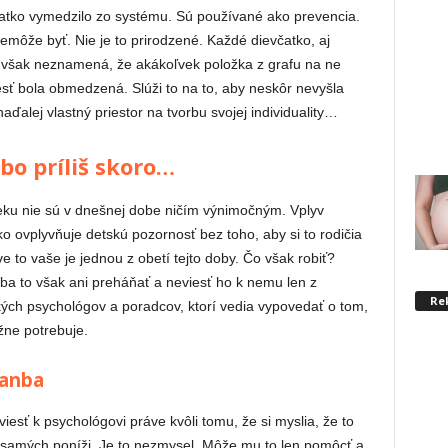
ťatko vymedzilo zo systému. Sú používané ako prevencia.
Nemôže byť. Nie je to prirodzené. Každé dievčatko, aj
To však neznamená, že akákoľvek položka z grafu na ne
lesť bola obmedzená. Slúži to na to, aby neskôr nevyšla
alej vlastný priestor na tvorbu svojej individuality…
ebo príliš skoro…
eku nie sú v dnešnej dobe ničím výnimočným. Vplyv
tko ovplyvňuje detskú pozornosť bez toho, aby si to rodičia
 to vaše je jednou z obetí tejto doby. Čo však robiť?
ba to však ani preháňať a neviesť ho k nemu len z
Re
ských psychológov a poradcov, ktorí vedia vypovedať o tom,
žne potrebuje.
hanba
viesť k psychológovi práve kvôli tomu, že si myslia, že to
h samých poníži. Je to nezmysel. Môže mu to len pomôcť a