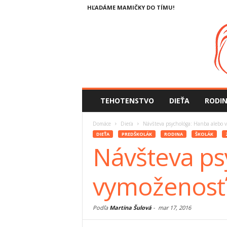
HĽADÁME MAMIČKY DO TÍMU!
TEHOTENSTVO
DIEŤA
RODI
Domáce
Dieťa
Návšteva psychológa: Hanba alebo 
DIEŤA
PREDŠKOLÁK
RODINA
ŠKOLÁK
Návšteva ps
vymoženosť
Podľa
Martina Šulová
-
mar 17, 2016