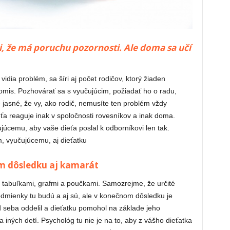
i, že má poruchu pozornosti. Ale doma sa učí
 vidia problém, sa šíri aj počet rodičov, ktorý žiaden
romis. Pozhovárať sa s vyučujúcim, požiadať ho o radu,
e jasné, že vy, ako rodič, nemusíte ten problém vždy
eťa reaguje inak v spoločnosti rovesníkov a inak doma.
júcemu, aby vaše dieťa poslal k odborníkovi len tak.
, vyučujúcemu, aj dieťatku
m dôsledku aj kamarát
š tabuľkami, grafmi a poučkami. Samozrejme, že určité
odmienky tu budú a aj sú, ale v konečnom dôsledku je
d seba oddelil a dieťatku pomohol na základe jeho
iných detí. Psychológ tu nie je na to, aby z vášho dieťatka