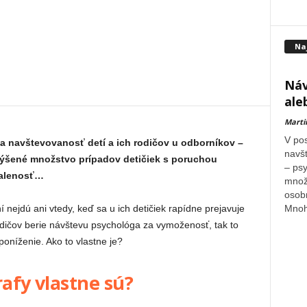
Na
Náv
ale
Marti
V pos
a navštevovanosť detí a ich rodičov u odborníkov –
navšt
ýšené množstvo prípadov detičiek s poruchou
– psy
malenosť…
množ
osobn
Mnohí
 nejdú ani vtedy, keď sa u ich detičiek rapídne prejavuje
odičov berie návštevu psychológa za vymoženosť, tak to
oníženie. Ako to vlastne je?
rafy vlastne sú?