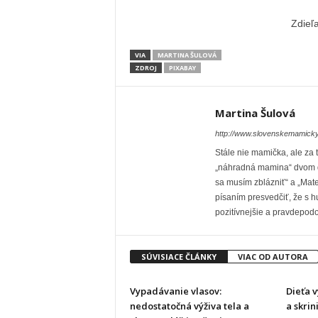
Zdieľ
VIA
MARTINA ŠULOVÁ
ZDROJ
PIXABAY
Martina Šulová
http://www.slovenskemamicky
Stále nie mamička, ale za
„náhradná mamina“ dvom d
sa musím zblázniť“ a „Mate
písaním presvedčiť, že s h
pozitívnejšie a pravdepodo
SÚVISIACE ČLÁNKY
VIAC OD AUTORA
Vypadávanie vlasov:
Dieťa v
nedostatočná výživa tela a
a skri