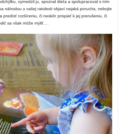
l odchýlku, vymedzil ju, spoznal dieťa a spolupracoval s ním
a náhodou u vašej ratolesti objaví nejaká porucha, nebojte
 predísť rozšíreniu, či neskôr prispieť k jej prerušeniu, či
rodič sa však môže mýliť….