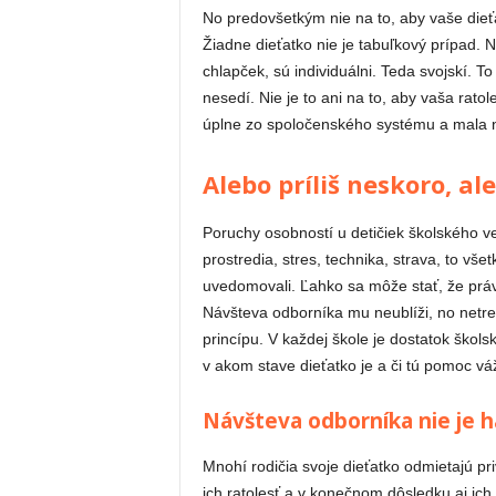
No predovšetkým nie na to, aby vaše die
Žiadne dieťatko nie je tabuľkový prípad. 
chlapček, sú individuálni. Teda svojskí. 
nesedí. Nie je to ani na to, aby vaša rato
úplne zo spoločenského systému a mala naď
Alebo príliš neskoro, al
Poruchy osobností u detičiek školského v
prostredia, stres, technika, strava, to vše
uvedomovali. Ľahko sa môže stať, že práve
Návšteva odborníka mu neublíži, no netre
princípu. V každej škole je dostatok škol
v akom stave dieťatko je a či tú pomoc vá
Návšteva odborníka nie je 
Mnohí rodičia svoje dieťatko odmietajú pri
ich ratolesť a v konečnom dôsledku aj ic