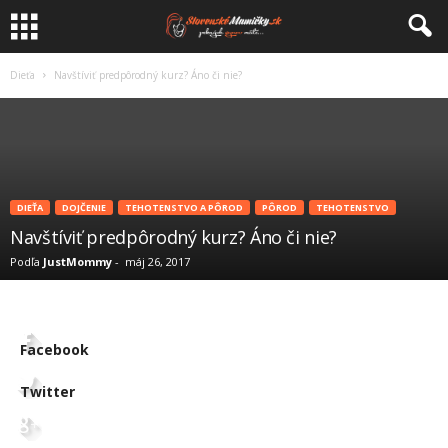
Dieťa
Navštíviť predpôrodný kurz? Áno či nie?
DIEŤA
DOJČENIE
TEHOTENSTVO A PÔROD
PÔROD
TEHOTENSTVO
Navštíviť predpôrodný kurz? Áno či nie?
Podľa
JustMommy
-
máj 26, 2017
Facebook
Twitter