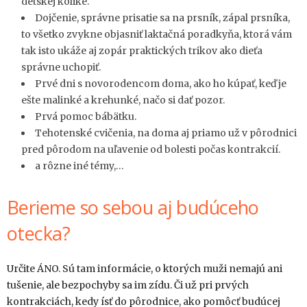
detskej kolike.
Dojčenie, správne prisatie sa na prsník, zápal prsníka,
to všetko zvykne objasniť laktačná poradkyňa, ktorá vám
tak isto ukáže aj zopár praktických trikov ako dieťa
správne uchopiť.
Prvé dni s novorodencom doma, ako ho kúpať, keď je
ešte malinké a krehunké, načo si dať pozor.
Prvá pomoc bábätku.
Tehotenské cvičenia, na doma aj priamo už v pôrodnici
pred pôrodom na uľavenie od bolesti počas kontrakcií.
a rôzne iné témy,…
Berieme so sebou aj budúceho
otecka?
Určite ÁNO. Sú tam informácie, o ktorých muži nemajú ani
tušenie, ale bezpochyby sa im zídu. Či už pri prvých
kontrakciách, kedy ísť do pôrodnice, ako pomôcť budúcej