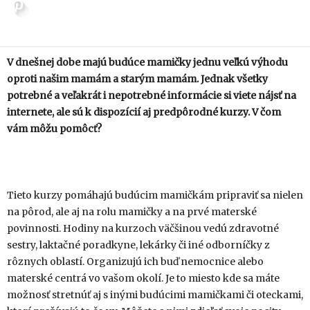
V dnešnej dobe majú budúce mamičky jednu veľkú výhodu
oproti našim mamám a starým mamám. Jednak všetky
potrebné a veľakrát i nepotrebné informácie si viete nájsť na
internete, ale sú k dispozícií aj predpôrodné kurzy. V čom
vám môžu pomôcť?
Tieto kurzy pomáhajú budúcim mamičkám pripraviť sa nielen
na pôrod, ale aj na rolu mamičky a na prvé materské
povinnosti. Hodiny na kurzoch väčšinou vedú zdravotné
sestry, laktačné poradkyne, lekárky či iné odborníčky z
rôznych oblastí. Organizujú ich buď nemocnice alebo
materské centrá vo vašom okolí. Je to miesto kde sa máte
možnosť stretnúť aj s inými budúcimi mamičkami či oteckami,