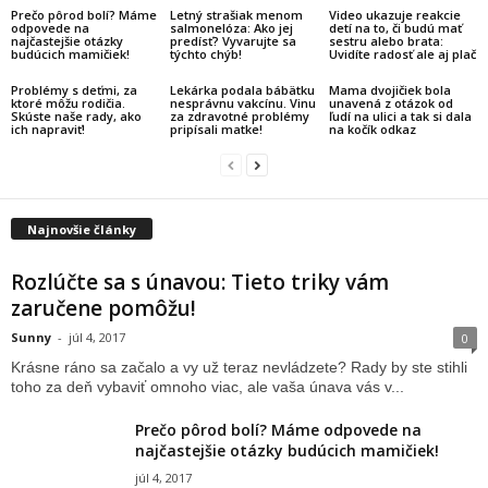
Prečo pôrod bolí? Máme
Letný strašiak menom
Video ukazuje reakcie
odpovede na
salmonelóza: Ako jej
detí na to, či budú mať
najčastejšie otázky
predísť? Vyvarujte sa
sestru alebo brata:
budúcich mamičiek!
týchto chýb!
Uvidíte radosť ale aj plač
Problémy s deťmi, za
Lekárka podala bábätku
Mama dvojičiek bola
ktoré môžu rodičia.
nesprávnu vakcínu. Vinu
unavená z otázok od
Skúste naše rady, ako
za zdravotné problémy
ľudí na ulici a tak si dala
ich napraviť!
pripísali matke!
na kočík odkaz
Najnovšie články
Rozlúčte sa s únavou: Tieto triky vám
zaručene pomôžu!
Sunny
-
júl 4, 2017
0
Krásne ráno sa začalo a vy už teraz nevládzete? Rady by ste stihli
toho za deň vybaviť omnoho viac, ale vaša únava vás v...
Prečo pôrod bolí? Máme odpovede na
najčastejšie otázky budúcich mamičiek!
júl 4, 2017