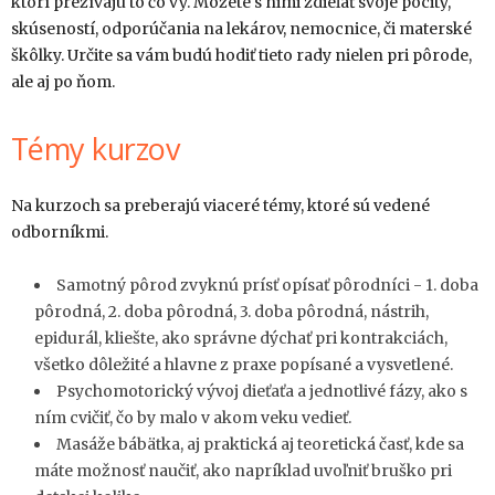
ktorí prežívajú to čo vy. Môžete s nimi zdieľať svoje pocity,
skúseností, odporúčania na lekárov, nemocnice, či materské
škôlky. Určite sa vám budú hodiť tieto rady nielen pri pôrode,
ale aj po ňom.
Témy kurzov
Na kurzoch sa preberajú viaceré témy, ktoré sú vedené
odborníkmi.
Samotný pôrod zvyknú prísť opísať pôrodníci - 1. doba
pôrodná, 2. doba pôrodná, 3. doba pôrodná, nástrih,
epidurál, kliešte, ako správne dýchať pri kontrakciách,
všetko dôležité a hlavne z praxe popísané a vysvetlené.
Psychomotorický vývoj dieťaťa a jednotlivé fázy, ako s
ním cvičiť, čo by malo v akom veku vedieť.
Masáže bábätka, aj praktická aj teoretická časť, kde sa
máte možnosť naučiť, ako napríklad uvoľniť bruško pri