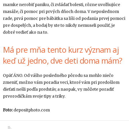
mamke nerobiť paniku, či zvládať bolesti, rôzne uvoľňujúce
masáže, či pomoc pri prvých dňoch doma. V neposlednom
rade, prvá pomoc pre bábätka sa líši od podania prvej pomoci
pre dospelých, a bodaj by ste to nikdy nemuseli použiť, je
dobré vedieť ako na to.
Má pre mňa tento kurz význam aj
keď už jedno, dve deti doma mám?
Opäť ÁNO. Od vášho posledného pôrodu sa mohlo niečo
zmeniť, možno vám poradia veci, ktoré vám pri predošlom
dieťati nešli podľa predstáv, a naopak, vy môžete poradiť
prvorodičkám svoje tipy a triky.
Foto:
depositphoto.com