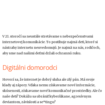
V 21. storočí sa neustále stretávame s nebezpečenstvami
internetovej komunikácie. To postihuje najmä deti, ktoré si
nástrahy internetu neuvedomujú. Je najmä na nás, rodičoch,
aby sme nad našimi deťmi držali ochrannú ruku.
Digitálni domorodci
Hovorí sa, že internet je dobrý sluha ale zlý pán. Má svoje
klady aj zápory. Vďaka nemu získavame nové informácie,
skúsenosti, získavame nové komunikačné prostriedky. Ale čo
naše deti? Dokážu sa ubrániť kyberšikane, agresívnym
deviantom, závislosti a se*tingu?