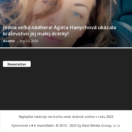
Jedna veľká nádhera! Agáta Hanychová ukázala
kráľovstvo jej malej dcérky!
Anette
-
sep 25, 2020
Newsletter
Najlepšie nástroje na tvorbu web stránok online v roku 2023
Vytvorené s ♥ k mamičkám. © 2015 - 2023 by Next Media Group, s.r.o.