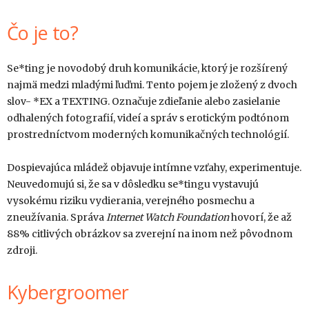
Čo je to?
Se*ting je novodobý druh komunikácie, ktorý je rozšírený
najmä medzi mladými ľuďmi. Tento pojem je zložený z dvoch
slov- *EX a TEXTING. Označuje zdieľanie alebo zasielanie
odhalených fotografií, videí a správ s erotickým podtónom
prostredníctvom moderných komunikačných technológií.
Dospievajúca mládež objavuje intímne vzťahy, experimentuje.
Neuvedomujú si, že sa v dôsledku se*tingu vystavujú
vysokému riziku vydierania, verejného posmechu a
zneužívania. Správa
Internet Watch Foundation
hovorí, že až
88% citlivých obrázkov sa zverejní na inom než pôvodnom
zdroji.
Kybergroomer