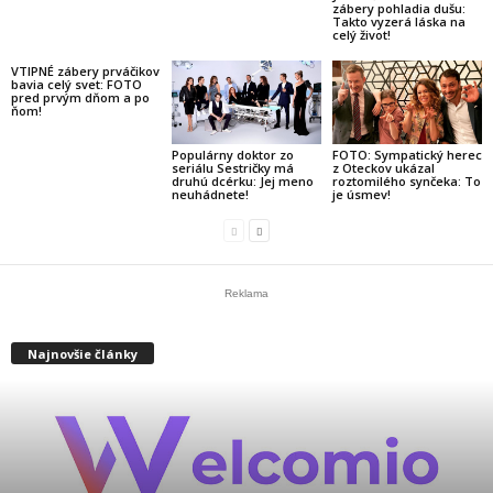
zábery pohladia dušu:
Takto vyzerá láska na
celý život!
VTIPNÉ zábery prváčikov
bavia celý svet: FOTO
pred prvým dňom a po
ňom!
Populárny doktor zo
FOTO: Sympatický herec
seriálu Sestričky má
z Oteckov ukázal
druhú dcérku: Jej meno
roztomilého synčeka: To
neuhádnete!
je úsmev!
Reklama
Najnovšie články