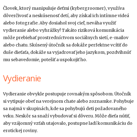
Človek, ktorý manipuluje deťmi (kybergroomer), využíva
dôverčivosť a neskúsenosť detí, aby získal ich intímne videá
alebo fotografie. Aby dosiahol svoj cieľ, neváha využiť
vydieranie alebo vyhrážky! Takáto riziková komunikácia
môže prebiehať prostredníctvom sociálnych sietí, e-mailov
alebo chatu. Skúsený útočník sa dokáže perfektne vcítiť do
duše dieťaťa, dokáže sa vyjadrovať jeho jazykom, pozdvihnúť
mu sebavedomie, potešiť a uspokojiť ho.
Vydieranie
Vydieranie obvykle postupuje rovnakým spôsobom. Útočník
si vytipuje obeť na verejnom chate alebo zoznamke. Pohybuje
sa najmä v skupinách, kde sa pohybujú deti požadovaného
veku. Neskôr sa snaží vybudovať si dôveru. Môže dieťa nútiť,
aby vzájomný vzťah utajovalo, postupne ladí komunikáciu do
erotickej roviny.