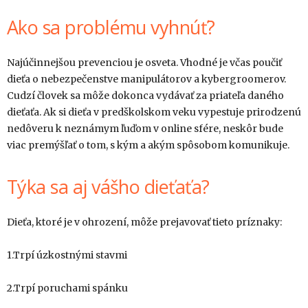
Ako sa problému vyhnúť?
Najúčinnejšou prevenciou je osveta. Vhodné je včas poučiť
dieťa o nebezpečenstve manipulátorov a kybergroomerov.
Cudzí človek sa môže dokonca vydávať za priateľa daného
dieťaťa. Ak si dieťa v predškolskom veku vypestuje prirodzenú
nedôveru k neznámym ľuďom v online sfére, neskôr bude
viac premýšľať o tom, s kým a akým spôsobom komunikuje.
Týka sa aj vášho dieťaťa?
Dieťa, ktoré je v ohrození, môže prejavovať tieto príznaky:
1.Trpí úzkostnými stavmi
2.Trpí poruchami spánku