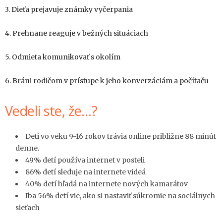
3. Dieťa prejavuje známky vyčerpania
4. Prehnane reaguje v bežných situáciach
5. Odmieta komunikovať s okolím
6. Bráni rodičom v prístupe k jeho konverzáciám a počítaču
Vedeli ste, že…?
Deti vo veku 9-16 rokov trávia online približne 88 minút
denne.
49% detí používa internet v posteli
86% detí sleduje na internete videá
40% detí hľadá na internete nových kamarátov
Iba 56% detí vie, ako si nastaviť súkromie na sociálnych
sieťach