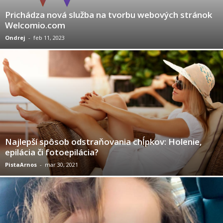
Prichádza nová služba na tvorbu webových stránok
Welcomio.com
Ondrej
-
feb 11, 2023
Najlepší spôsob odstraňovania chĺpkov: Holenie,
epilácia či fotoepilácia?
PistaArnos
-
mar 30, 2021