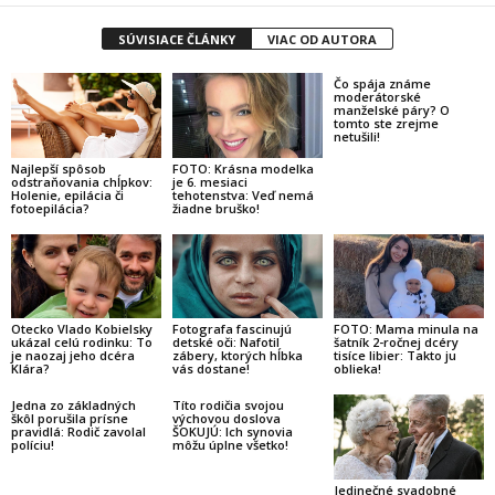
SÚVISIACE ČLÁNKY
VIAC OD AUTORA
Čo spája známe
moderátorské
manželské páry? O
tomto ste zrejme
netušili!
Najlepší spôsob
FOTO: Krásna modelka
odstraňovania chĺpkov:
je 6. mesiaci
Holenie, epilácia či
tehotenstva: Veď nemá
fotoepilácia?
žiadne bruško!
Fotografa fascinujú
Otecko Vlado Kobielsky
FOTO: Mama minula na
detské oči: Nafotil
ukázal celú rodinku: To
šatník 2-ročnej dcéry
zábery, ktorých hĺbka
je naozaj jeho dcéra
tisíce libier: Takto ju
vás dostane!
Klára?
oblieka!
Jedna zo základných
Títo rodičia svojou
škôl porušila prísne
výchovou doslova
pravidlá: Rodič zavolal
ŠOKUJÚ: Ich synovia
políciu!
môžu úplne všetko!
Jedinečné svadobné