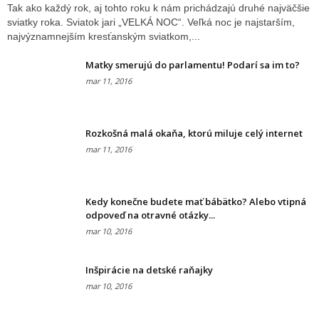
Tak ako každý rok, aj tohto roku k nám prichádzajú druhé najväčšie
sviatky roka. Sviatok jari „VELKÁ NOC“. Veľká noc je najstarším,
najvýznamnejším kresťanským sviatkom,...
Matky smerujú do parlamentu! Podarí sa im to?
mar 11, 2016
Rozkošná malá okaňa, ktorú miluje celý internet
mar 11, 2016
Kedy konečne budete mať bábätko? Alebo vtipná
odpoveď na otravné otázky...
mar 10, 2016
Inšpirácie na detské raňajky
mar 10, 2016