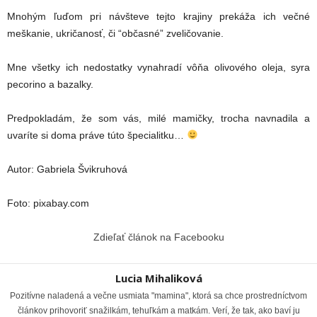
Mnohým ľuďom pri návšteve tejto krajiny prekáža ich večné
meškanie, ukričanosť, či “občasné” zveličovanie.
Mne všetky ich nedostatky vynahradí vôňa olivového oleja, syra
pecorino a bazalky.
Predpokladám, že som vás, milé mamičky, trocha navnadila a
uvaríte si doma práve túto špecialitku…
Autor: Gabriela Švikruhová
Foto: pixabay.com
Zdieľať článok na Facebooku
Lucia Mihaliková
Pozitívne naladená a večne usmiata "mamina", ktorá sa chce prostredníctvom
článkov prihovoriť snažilkám, tehuľkám a matkám. Verí, že tak, ako baví ju