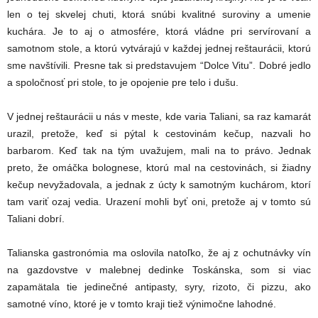
len o tej skvelej chuti, ktorá snúbi kvalitné suroviny a umenie
kuchára. Je to aj o atmosfére, ktorá vládne pri servírovaní a
samotnom stole, a ktorú vytvárajú v každej jednej reštaurácii, ktorú
sme navštívili. Presne tak si predstavujem “Dolce Vitu”. Dobré jedlo
a spoločnosť pri stole, to je opojenie pre telo i dušu.
V jednej reštaurácii u nás v meste, kde varia Taliani, sa raz kamarát
urazil, pretože, keď si pýtal k cestovinám kečup, nazvali ho
barbarom. Keď tak na tým uvažujem, mali na to právo. Jednak
preto, že omáčka bolognese, ktorú mal na cestovinách, si žiadny
kečup nevyžadovala, a jednak z úcty k samotným kuchárom, ktorí
tam variť ozaj vedia. Urazení mohli byť oni, pretože aj v tomto sú
Taliani dobrí.
Talianska gastronómia ma oslovila natoľko, že aj z ochutnávky vín
na gazdovstve v malebnej dedinke Toskánska, som si viac
zapamätala tie jedinečné antipasty, syry, rizoto, či pizzu, ako
samotné víno, ktoré je v tomto kraji tiež výnimočne lahodné.