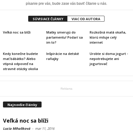
písanie pre vás, bude zase vás baviť čítanie u nás.
SÚVISIACE ČLÁNKY
VIAC OD AUTORA
Veľká noc sa blíži
Matky smerujú do
Rozkošná malá okaňa,
parlamentu! Podarí sa
ktorú miluje celý
im to?
internet
Kedy konečne budete
Inšpirácie na detské
Urobte si doma jogurt -
mať bábätko? Alebo
raňajky
nepotrebujete ani
vtipná odpoveď na
jogurtovač
otravné otázky okolia
Reklama
Najnovšie články
Veľká noc sa blíži
Lucia Mihaliková
-
mar 11, 2016