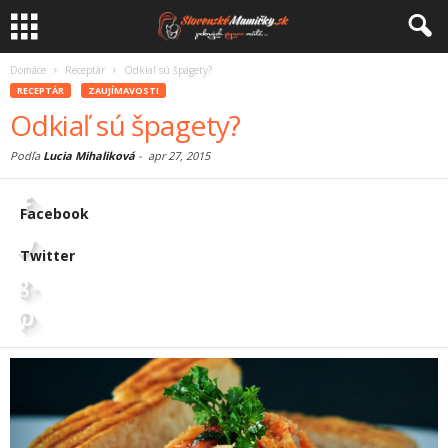
Domáce
Receptár
Odkiaľ sú špagety?
RECEPTÁR
ZAUJÍMAVOSTI
Odkiaľ sú špagety?
Podľa
Lucia Mihaliková
-
apr 27, 2015
Facebook
Twitter