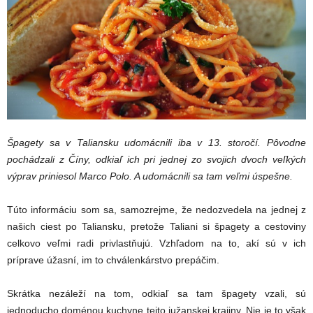
Špagety sa v Taliansku udomácnili iba v 13. storočí. Pôvodne
pochádzali z Číny, odkiaľ ich pri jednej zo svojich dvoch veľkých
výprav priniesol Marco Polo. A udomácnili sa tam veľmi úspešne.
Túto informáciu som sa, samozrejme, že nedozvedela na jednej z
našich ciest po Taliansku, pretože Taliani si špagety a cestoviny
celkovo veľmi radi privlastňujú. Vzhľadom na to, akí sú v ich
príprave úžasní, im to chválenkárstvo prepáčim.
Skrátka nezáleží na tom, odkiaľ sa tam špagety vzali, sú
jednoducho doménou kuchyne tejto južanskej krajiny. Nie je to však