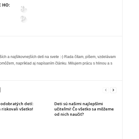
 HO:
ch a najšikovnejších detí na svete :-) Rada čítam, píšem, vzdelávam
pomôžem, napríklad aj napísaním článku. Milujem prácu s hlinou a s
 odobratých detí:
Deti sú našimi najlepšími
 riskovali všetko!
učiteľmi! Čo všetko sa môžeme
od nich naučiť?