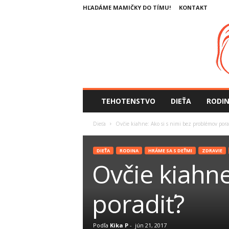
HĽADÁME MAMIČKY DO TÍMU!
KONTAKT
SlovenskeMamicky.sk
TEHOTENSTVO
DIEŤA
RODI
Dieťa
Ovčie kiahne: Ako si s nimi bez problémov pora
DIEŤA
RODINA
HRÁME SA S DEŤMI
ZDRAVIE
Ovčie kiahne
poradiť?
Podľa
Kika P
-
jún 21, 2017