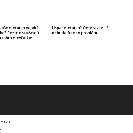
 vaše dieťatko nejaké
Uspať dieťatko? Odteraz to už
ko? Pozrite si úžasnú
nebude žiaden problém…
 tohto dievčatka!
t Media
s