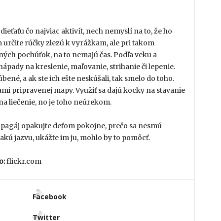
ieťaťu čo najviac aktivít, nech nemyslí na to, že ho
 určite rúčky zlezú k vyrážkam, ale pri takom
ných pochúťok, na to nemajú čas. Podľa veku a
nápady na kreslenie, maľovanie, strihanie či lepenie.
úbené, a ak ste ich ešte neskúšali, tak smelo do toho.
ami pripravenej mapy. Využiť sa dajú kocky na stavanie
na liečenie, no je toho neúrekom.
papagáj opakujte deťom pokojne, prečo sa nesmú
akú jazvu, ukážte im ju, mohlo by to pomôcť.
o:
flickr.com
Facebook
Twitter