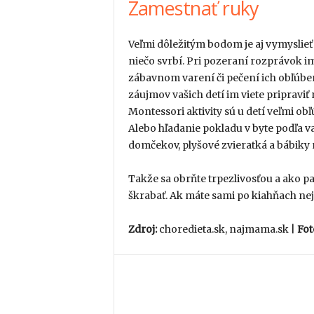
Zamestnať ruky
Veľmi dôležitým bodom je aj vymyslieť d
niečo svrbí. Pri pozeraní rozprávok im
zábavnom varení či pečení ich obľúbe
záujmov vašich detí im viete pripraviť 
Montessori aktivity sú u detí veľmi obľ
Alebo hľadanie pokladu v byte podľa v
domčekov, plyšové zvieratká a bábiky 
Takže sa obrňte trpezlivosťou a ako 
škrabať. Ak máte sami po kiahňach nej
Zdroj:
choredieta.sk, najmama.sk |
Fot