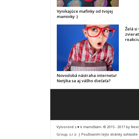
Vynikajúce mafinky od tvojej
maminky :)
Želá si
zvierat
reakciu
Novodobá nástraha internetu!
Netýka sa aj vášho dieťaťa?
Vytvorené s ♥ k mamičkám. © 2015 - 2017 by Nex
Group, s.r.o. | Používaním tejto stránky súhlasíte 