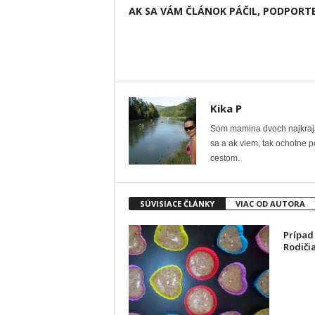
AK SA VÁM ČLÁNOK PÁČIL, PODPORTE
Kika P
Som mamina dvoch najkrajší
sa a ak viem, tak ochotne 
cestom.
SÚVISIACE ČLÁNKY
VIAC OD AUTORA
Prípad
Rodičia