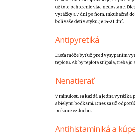
už toto ochorenie viac nedostane. Die
vyrážky a 7 dní po ňom. Inkubačná dob
boli vaše deti v styku, je 14-21 dní.
Antipyretiká
Dieťa môže byť už pred vysypaním vy
teplotu. Ak by teplota stúpala, treba j
Nenatierať
V minulosti sa každá a jedna vyrážka p
s bielymi bodkami. Dnes sa už odporúča
prísune vzduchu.
Antihistaminiká a kúpe