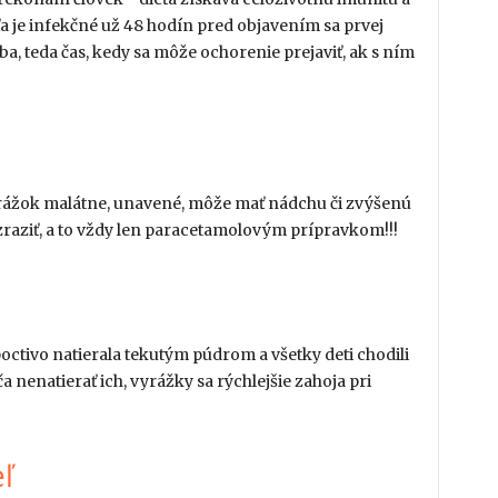
ťa je infekčné už 48 hodín pred objavením sa prvej
a, teda čas, kedy sa môže ochorenie prejaviť, ak s ním
rážok malátne, unavené, môže mať nádchu či zvýšenú
u zraziť, a to vždy len paracetamolovým prípravkom!!!
octivo natierala tekutým púdrom a všetky deti chodili
 nenatierať ich, vyrážky sa rýchlejšie zahoja pri
ľ