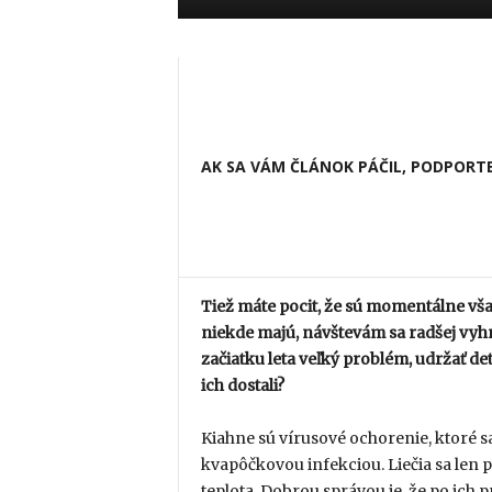
AK SA VÁM ČLÁNOK PÁČIL, PODPORTE
Tiež máte pocit, že sú momentálne všad
niekde majú, návštevám sa radšej vyhnit
začiatku leta veľký problém, udržať 
ich dostali?
Kiahne sú vírusové ochorenie, ktoré sa
kvapôčkovou infekciou. Liečia sa len p
teplota. Dobrou správou je, že po ich 