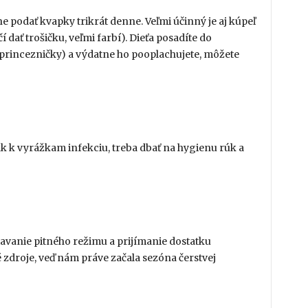
 podať kvapky trikrát denne. Veľmi účinný je aj kúpeľ
dať trošičku, veľmi farbí). Dieťa posadíte do
 princezničky) a výdatne ho pooplachujete, môžete
 tak k vyrážkam infekciu, treba dbať na hygienu rúk a
ržiavanie pitného režimu a prijímanie dostatku
né zdroje, veď nám práve začala sezóna čerstvej