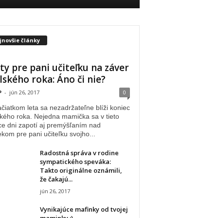
jnovšie články
ty pre pani učiteľku na záver
lského roka: Áno či nie?
P
-
jún 26, 2017
0
čiatkom leta sa nezadržateľne blíži koniec
kého roka. Nejedna mamička sa v tieto
e dni zapotí aj premýšľaním nad
kom pre pani učiteľku svojho...
Radostná správa v rodine
sympatického speváka:
Takto originálne oznámili,
že čakajú...
jún 26, 2017
Vynikajúce mafinky od tvojej
maminky :)