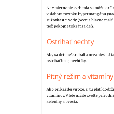
Na zmiernenie svrbenia sa môžu orálne
v slabom roztoku hypermangánu (stačí 
ružovkastej vody (ocenia hlavne malé
tiež pokojne trikrát za deň.
Ostrihať nechty
Aby sa deti neškrabali a nezaniesli si
ostrihať im aj nechtíky.
Pitný režim a vitamíny
Ako pri každej viróze, aj tu platí dod
vitamínov. V lete určite zvoľte prírod
zeleniny a ovocia.