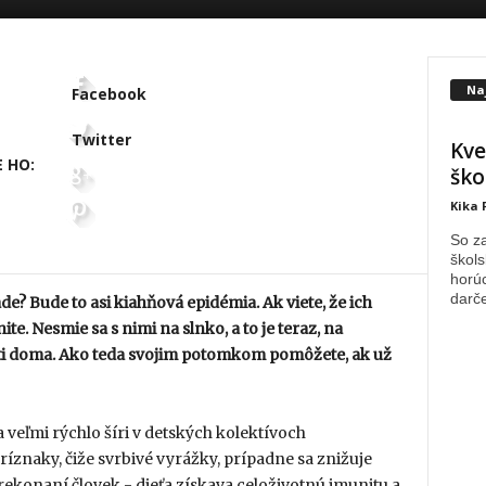
Na
Facebook
Twitter
Kve
 HO:
ško
Kika 
So za
škols
horúc
darče
e? Bude to asi kiahňová epidémia. Ak viete, že ich
e. Nesmie sa s nimi na slnko, a to je teraz, na
deti doma. Ako teda svojim potomkom pomôžete, ak už
 veľmi rýchlo šíri v detských kolektívoch
ríznaky, čiže svrbivé vyrážky, prípadne sa znižuje
prekonaní človek - dieťa získava celoživotnú imunitu a