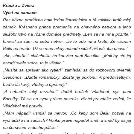
Kráska a Zviera
Výlet na saniach
Raz dávno pradávno bola jedna čarodejnica a tá zakliala kráľovský
zámok. Krásneho princa premenila na ohavného netvora a jeho
služobníctvo na rôzne domáce predmety. „Len sa na mňa pozrite,“
hneval sa sám na seba netvor. „Je to odo mňa kruté, Že väzním
Bellu na hrade. Už vo mne nikdy nebude vidieť nič iné, iba ohavu.“
„Ale, choďte,“ chlácholila ho kanvica pani Bacuľka. „Mali by ste jej
otvoriť svoje srdce, to je všetko.“
„Musíte sa správať ako rytier!“ zamiešal sa do rozhovoru svietnik
Svetlonos. „Buďte romantický. Zložte jej poklonu. A predovšetkým,
buďte láskavý, vľúdny a úprimný!“
„A nebuďte taký mrzutec!“ dodal hrnček Všadebol, syn pani
Bacuľky. Tá sa na syna prísne pozrela. Všetci pravdaže vedeli, že
Všadebol má pravdu.
„Mám nápad!“ usmial sa netvor. „Čo keby som Bellu pozval na
vychádzku na saniach? Vonku práve napadol sneh a snáď by sa jej
na čerstvom vzduchu páčilo.“