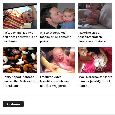
Päť typov ako zabaviť
Ako to vyzerá, keď
Rozkošné video:
deti počas cestovania na
tatinko príde domov z
Nákazlivý smiech
dovolenku
práce
dieťaťa vás dostane
Dobrý nápad: Zabavte
Emotívne video:
Evka Dvoráčková: “Dobrá
unudeného školáka hrou
Mamička si mobilom
mamina je oddýchnutá
s fazuľkami
natočila svoj pôrod
mamina”
Reklama