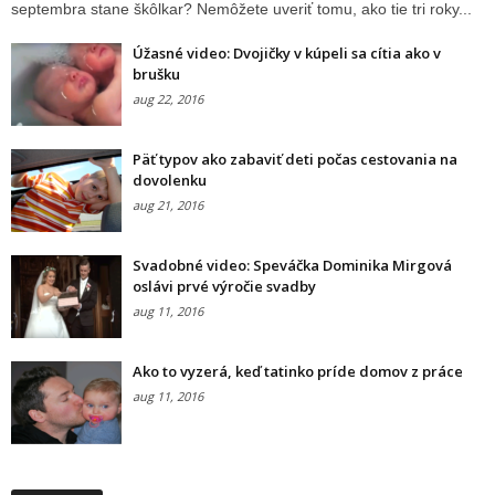
septembra stane škôlkar? Nemôžete uveriť tomu, ako tie tri roky...
Úžasné video: Dvojičky v kúpeli sa cítia ako v
brušku
aug 22, 2016
Päť typov ako zabaviť deti počas cestovania na
dovolenku
aug 21, 2016
Svadobné video: Speváčka Dominika Mirgová
oslávi prvé výročie svadby
aug 11, 2016
Ako to vyzerá, keď tatinko príde domov z práce
aug 11, 2016