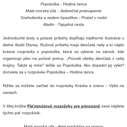
Popoluška - Hodina tanca
Malá morská víla - Jedinečné prekvapenie
Snehulienka a sedem trpaslíkov - Priateľ v núdzi
Aladin - Tajuplná cesta
Jednoduché texty a pútavé príbehy dopĺňajú nádherné ilustrácie z
dielne štúdií Disney. Ružové príbehy majú dievčatá rady a tu nájdu
krásne rozprávky o popoluške, ktorá sa vyberie na zámok, kde
organizujú ples na počesť princa. „Pozvali všetky dievčatá z celej
krajiny. Takže aj mňa!“ tešila sa Popoluška. Ako dopadol jej výlet?
dozviete sa v rozprávke Popoluška – Hodina tanca.
Nižšie sa môžete začítať do rozprávky Kráska a zviera – Výlet na
saniach.
V žltej knižke
Päťminútové rozprávky pre princezné
zasa nájdete
týchto päť rozprávok:
Malá morská víla - Ariel prichádza na pomoc