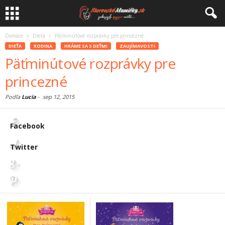
Domáce
Dieťa
Päťminútové rozprávky pre princezné
DIEŤA
RODINA
HRÁME SA S DEŤMI
ZAUJÍMAVOSTI
Päťminútové rozprávky pre
princezné
Podľa
Lucia
-
sep 12, 2015
Facebook
Twitter