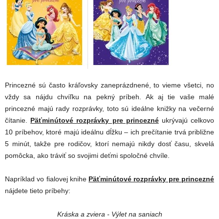
Princezné sú často kráľovsky zaneprázdnené, to vieme všetci, no
vždy sa nájdu chvíľku na pekný príbeh. Ak aj tie vaše malé
princezné majú rady rozprávky, toto sú ideálne knižky na večerné
čítanie.
Päťminútové rozprávky pre princezné
ukrývajú celkovo
10 príbehov, ktoré majú ideálnu dĺžku – ich prečítanie trvá približne
5 minút, takže pre rodičov, ktorí nemajú nikdy dosť času, skvelá
pomôcka, ako tráviť so svojimi deťmi spoločné chvíle.
Napríklad vo fialovej knihe
Päťminútové rozprávky pre princezné
nájdete tieto príbehy:
Kráska a zviera - Výlet na saniach