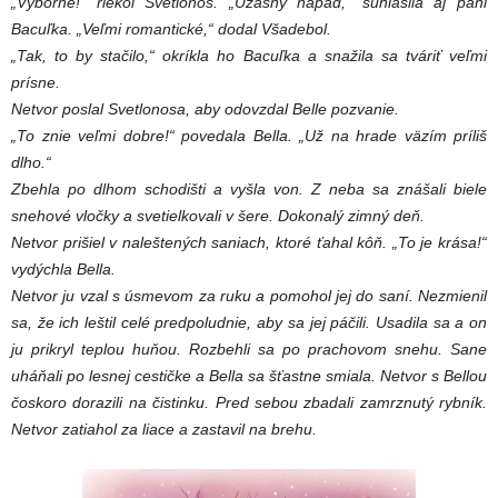
„Výborne!“ riekol Svetlonos. „Úžasný nápad,“ súhlasila aj pani
Bacuľka. „Veľmi romantické,“ dodal Všadebol.
„Tak, to by stačilo,“ okríkla ho Bacuľka a snažila sa tváriť veľmi
prísne.
Netvor poslal Svetlonosa, aby odovzdal Belle pozvanie.
„To znie veľmi dobre!“ povedala Bella. „Už na hrade väzím príliš
dlho.“
Zbehla po dlhom schodišti a vyšla von. Z neba sa znášali biele
snehové vločky a svetielkovali v šere. Dokonalý zimný deň.
Netvor prišiel v naleštených saniach, ktoré ťahal kôň. „To je krása!“
vydýchla Bella.
Netvor ju vzal s úsmevom za ruku a pomohol jej do saní. Nezmienil
sa, že ich leštil celé predpoludnie, aby sa jej páčili. Usadila sa a on
ju prikryl teplou huňou. Rozbehli sa po prachovom snehu. Sane
uháňali po lesnej cestičke a Bella sa šťastne smiala. Netvor s Bellou
čoskoro dorazili na čistinku. Pred sebou zbadali zamrznutý rybník.
Netvor zatiahol za liace a zastavil na brehu.