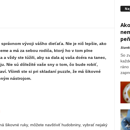
Na
Ako
nem
peň
 správnom vývoji vášho dieťaťa. Nie je nič lepšie, ako
Stank
rieme a má za sebou rodiča, ktorý ho v tom plne
So z
 a vždy ste túžili, aby sa dala aj vaša dcéra na tanec,
každ
 ju. Nie sú dôležité vaše sny o tom, čo bude robiť,
ráno 
baví. Všimli ste si pri skladaní puzzle, že má šikovné
zapnú
bným nástrojom.
a
 má šikovné ruky, môžete navštíviť hudobniny, vybrať nejaký