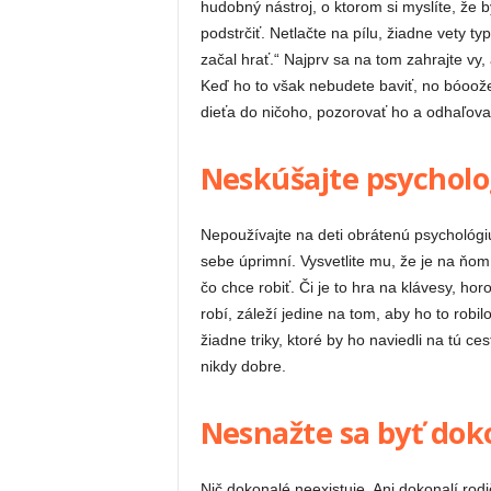
hudobný nástroj, o ktorom si myslíte, že 
podstrčiť. Netlačte na pílu, žiadne vety ty
začal hrať.“ Najprv sa na tom zahrajte vy,
Keď ho to však nebudete baviť, no bóoože,
dieťa do ničoho, pozorovať ho a odhaľovať 
Neskúšajte psycholo
Nepoužívajte na deti obrátenú psychológiu
sebe úprimní. Vysvetlite mu, že je na ňom,
čo chce robiť. Či je to hra na klávesy, hor
robí, záleží jedine na tom, aby ho to robil
žiadne triky, ktoré by ho naviedli na tú c
nikdy dobre.
Nesnažte sa byť dok
Nič dokonalé neexistuje. Ani dokonalí rod