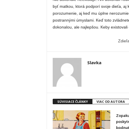
byť matkou, ktorá podporí svoje dieťa, aj
porozumenie, aj keď mu úplne nerozumie. 
postrannými úmyslami. Keď toto zvládnete
dokonalou, ale najlepšou. Keby existovali 
Zdieľ
Slavka
SÚVISIACE ČLÁNKY
VIAC OD AUTORA
Zopakuj
poskyt
bodnut