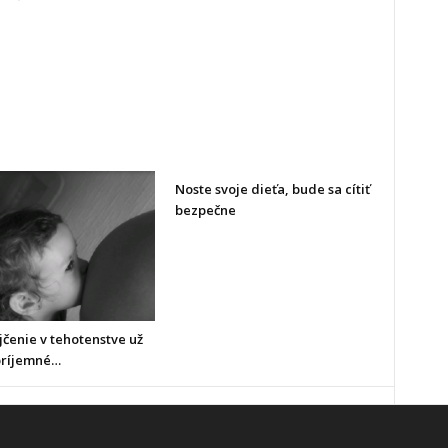
Noste svoje dieťa, bude sa cítiť
bezpečne
čenie v tehotenstve už
 príjemné…