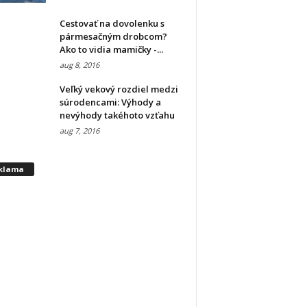
Cestovať na dovolenku s
pármesačným drobcom?
Ako to vidia mamičky -...
aug 8, 2016
Veľký vekový rozdiel medzi
súrodencami: Výhody a
nevýhody takéhoto vzťahu
aug 7, 2016
klama