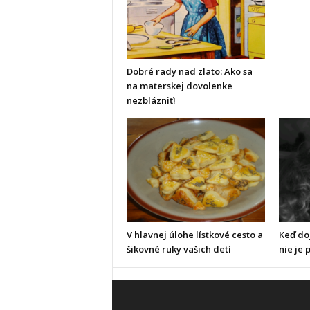
Dobré rady nad zlato: Ako sa
na materskej dovolenke
nezblázniť!
V hlavnej úlohe lístkové cesto a
Keď doj
šikovné ruky vašich detí
nie je