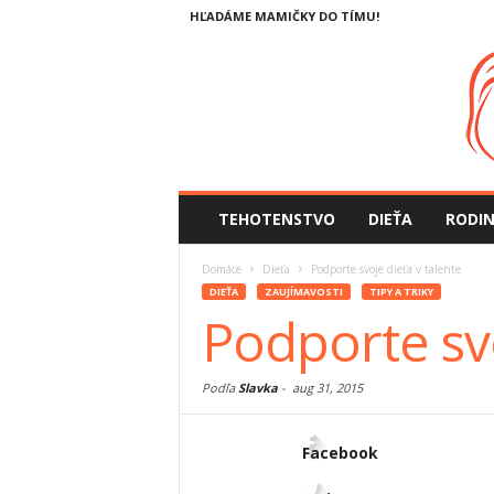
HĽADÁME MAMIČKY DO TÍMU!
TEHOTENSTVO
DIEŤA
RODI
Domáce
Dieťa
Podporte svoje dieťa v talente
DIEŤA
ZAUJÍMAVOSTI
TIPY A TRIKY
Podporte svo
Podľa
Slavka
-
aug 31, 2015
Facebook