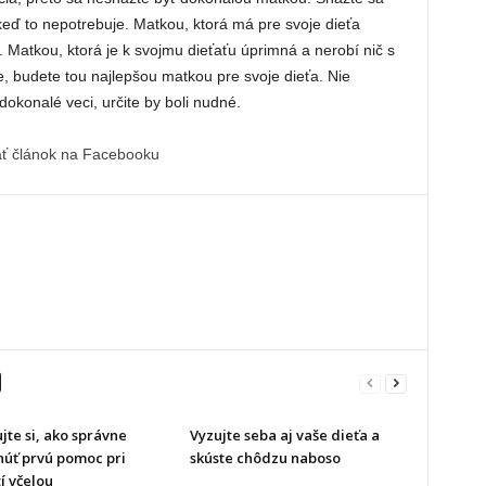
 keď to nepotrebuje. Matkou, ktorá má pre svoje dieťa
Matkou, ktorá je k svojmu dieťaťu úprimná a nerobí nič s
, budete tou najlepšou matkou pre svoje dieťa. Nie
dokonalé veci, určite by boli nudné.
ať článok na Facebooku
te si, ako správne
Vyzujte seba aj vaše dieťa a
núť prvú pomoc pri
skúste chôdzu naboso
í včelou