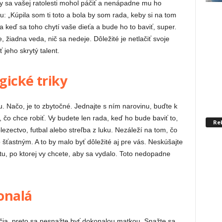
by sa vašej ratolesti mohol páčiť a nenápadne mu ho
pu: „Kúpila som ti toto a bola by som rada, keby si na tom
 a keď sa toho chytí vaše dieťa a bude ho to baviť, super.
 žiadna veda, nič sa nedeje. Dôležité je netlačiť svoje
jeho skrytý talent.
gické triky
. Načo, je to zbytočné. Jednajte s ním narovinu, buďte k
 čo chce robiť. Vy budete len rada, keď ho bude baviť to,
Re
olezectvo, futbal alebo streľba z luku. Nezáleží na tom, čo
o šťastným. A to by malo byť dôležité aj pre vás. Neskúšajte
estu, po ktorej vy chcete, aby sa vydalo. Toto nedopadne
onalá
ičia, preto sa nesnažte byť dokonalou matkou. Snažte sa