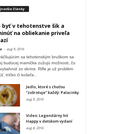
jnovšie články
 byť v tehotenstve šik a
inúť na obliekanie priveľa
azí
a
-
aug 9, 2016
väčšujúcim sa tehotenským bruškom sa
ej budúcej mamičke zužujú možnosti, čo
vytiahnúť zo skrine. Rifle je už problém
ť, tričko či košeľa...
Jedlo, ktoré s chuťou
“zošrotuje” každý: Palacinky
aug 9, 2016
Video: Legendárny hit
Happy v detskom vydaní
aug 8, 2016