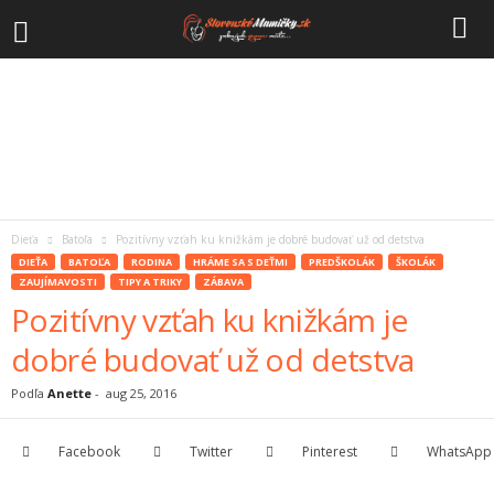
Dieťa
Batoľa
Pozitívny vzťah ku knižkám je dobré budovať už od detstva
DIEŤA
BATOĽA
RODINA
HRÁME SA S DEŤMI
PREDŠKOLÁK
ŠKOLÁK
ZAUJÍMAVOSTI
TIPY A TRIKY
ZÁBAVA
Pozitívny vzťah ku knižkám je
dobré budovať už od detstva
Podľa
Anette
-
aug 25, 2016
Facebook
Twitter
Pinterest
WhatsApp