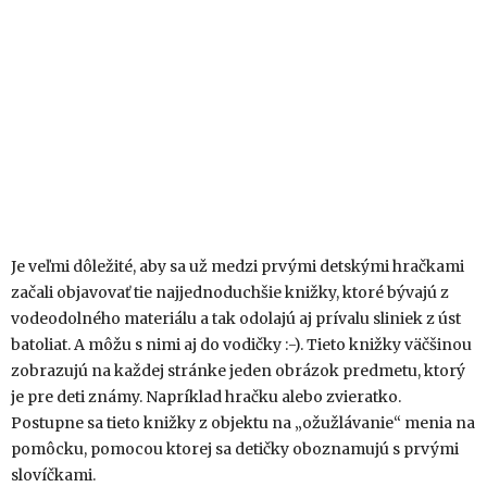
Je veľmi dôležité, aby sa už medzi prvými detskými hračkami
začali objavovať tie najjednoduchšie knižky, ktoré bývajú z
vodeodolného materiálu a tak odolajú aj prívalu sliniek z úst
batoliat. A môžu s nimi aj do vodičky :-). Tieto knižky väčšinou
zobrazujú na každej stránke jeden obrázok predmetu, ktorý
je pre deti známy. Napríklad hračku alebo zvieratko.
Postupne sa tieto knižky z objektu na „ožužlávanie“ menia na
pomôcku, pomocou ktorej sa detičky oboznamujú s prvými
slovíčkami.