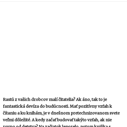
Rastú z vašich drobcov malí čitatelia? Ak áno, tak to je
fantastická devíza do budúcnosti. Mať pozitívny vzťah k
čítaniu a ku knihám, je v dnešnom pretechnizovanom svete
veľmi dôležité. A kedy začať budovať takýto vzťah, ak nie
rovno od detstva? Na začiatok leporelo, potom knižka s