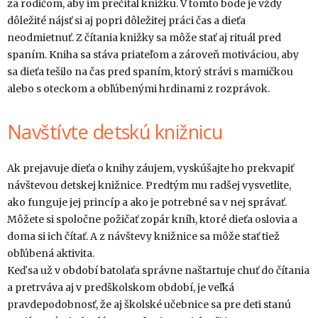
za rodičom, aby im prečítal knižku. V tomto bode je vždy
dôležité nájsť si aj popri dôležitej práci čas a dieťa
neodmietnuť. Z čítania knižky sa môže stať aj rituál pred
spaním. Kniha sa stáva priateľom a zároveň motiváciou, aby
sa dieťa tešilo na čas pred spaním, ktorý strávi s mamičkou
alebo s oteckom a obľúbenými hrdinami z rozprávok.
Navštívte detskú knižnicu
Ak prejavuje dieťa o knihy záujem, vyskúšajte ho prekvapiť
návštevou detskej knižnice. Predtým mu radšej vysvetlite,
ako funguje jej princíp a ako je potrebné sa v nej správať.
Môžete si spoločne požičať zopár kníh, ktoré dieťa oslovia a
doma si ich čítať. A z návštevy knižnice sa môže stať tiež
obľúbená aktivita.
Keď sa už v období batolaťa správne naštartuje chuť do čítania
a pretrváva aj v predškolskom období, je veľká
pravdepodobnosť, že aj školské učebnice sa pre deti stanú