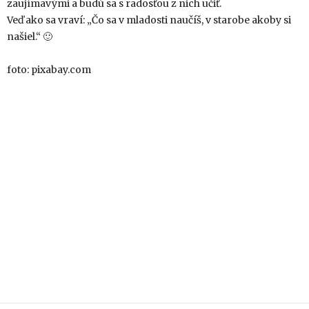
zaujímavými a budú sa s radosťou z nich učiť.
Veď ako sa vraví: „Čo sa v mladosti naučíš, v starobe akoby si
našiel.“ 🙂
foto: pixabay.com