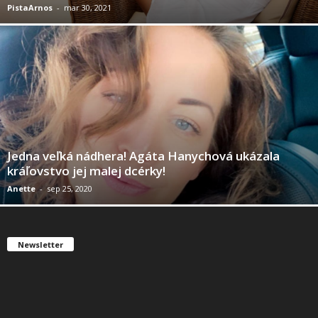
PistaArnos
-
mar 30, 2021
Jedna veľká nádhera! Agáta Hanychová ukázala
kráľovstvo jej malej dcérky!
Anette
-
sep 25, 2020
Newsletter