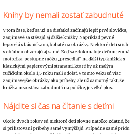
Knihy by nemali zostať zabudnuté
V tom čase, keď sa už na dieťatká začínajú lepiť prvé slovíčka,
zaujímavé sa stávajú aj ďalšie knižky. Napríklad pevné
leporelá s básničkami, bohaté na obrázky. Niektoré deti si ich
s obľubou obzerajú aj samé. Keď sa zdokonaluje deťom jemná
motorika, postupne môžu „presedlať“ na ďalší typ knižiek s
klasickými papierovými stranami, ktoré by už malým
ručičkám okolo 1,5 roku mali odolať. V tomto veku sú viac
zaujímavejšie obrázky ako príbehy, ale už samotný fakt, že
knižka nezostáva zabudnutá na poličke, je veľké plus.
Nájdite si čas na čítanie s deťmi
Okolo dvoch rokov sú niektoré deti slovne natoľko zdatné, že
si pri listovaní príbehy samé vymýšľajú. Prípadne samé prídu