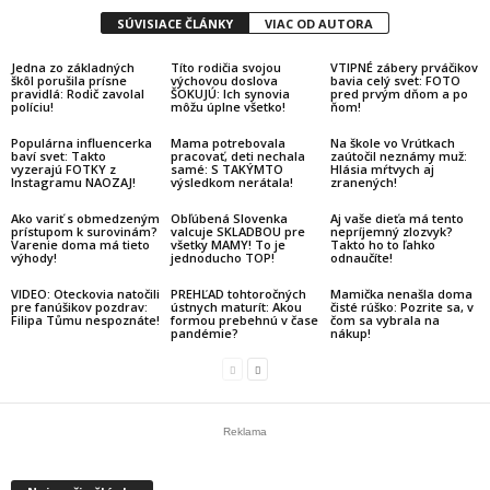
SÚVISIACE ČLÁNKY
VIAC OD AUTORA
Jedna zo základných
Títo rodičia svojou
VTIPNÉ zábery prváčikov
škôl porušila prísne
výchovou doslova
bavia celý svet: FOTO
pravidlá: Rodič zavolal
ŠOKUJÚ: Ich synovia
pred prvým dňom a po
políciu!
môžu úplne všetko!
ňom!
Populárna influencerka
Mama potrebovala
Na škole vo Vrútkach
baví svet: Takto
pracovať, deti nechala
zaútočil neznámy muž:
vyzerajú FOTKY z
samé: S TAKÝMTO
Hlásia mŕtvych aj
Instagramu NAOZAJ!
výsledkom nerátala!
zranených!
Ako variť s obmedzeným
Obľúbená Slovenka
Aj vaše dieťa má tento
prístupom k surovinám?
valcuje SKLADBOU pre
nepríjemný zlozvyk?
Varenie doma má tieto
všetky MAMY! To je
Takto ho to ľahko
výhody!
jednoducho TOP!
odnaučíte!
VIDEO: Oteckovia natočili
PREHĽAD tohtoročných
Mamička nenašla doma
pre fanúšikov pozdrav:
ústnych maturít: Akou
čisté rúško: Pozrite sa, v
Filipa Tůmu nespoznáte!
formou prebehnú v čase
čom sa vybrala na
pandémie?
nákup!
Reklama