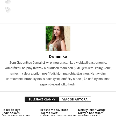
Dominika
Som študentkou žurnalistiky, pilnou pracantkou v oblasti gastronómie,
kamarátkou na plný úväzok a budúcou maminou :) Milujem leto, knihy, kone,
smiech, výlety a prítomnosť ľudí, ktorí ma robia šťastnou. Nenávidím
upratovanie, hranolky bez sladkokyslej omáčky a pocit, že deň by mal mať
aspoň dvakrát toľko hodín
SÚVISIACE ČLÁNKY
VIAC OD AUTORA
Je lepšie byť
Krásne video, ktoré
Detský lekár varuje:
jedináčikom,
dojíma svet:
Nikdy s bábätkom
prvorodeným alebo
Hendikepovaný chlapček
nespite TAKTO!