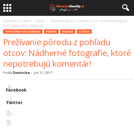
Tehotenstvo a pôrod
Pôrod
Prežívanie pôrodu z pohľadu otcov: Nádherné fotografie,
ktoré nepotrebujú komentár!
TEHOTENSTVO A PÔROD
PÔROD
RODINA
VZŤAHY
Prežívanie pôrodu z pohľadu
otcov: Nádherné fotografie, ktoré
nepotrebujú komentár!
Podľa
Dominika
-
jún 21, 2017
Facebook
Twitter