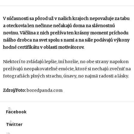
V súčasnosti sa pôrod už v našich krajoch nepovažuje za tabu
a oteckovia len nečinne nečakajú doma na slávnostnú
novinu. Väčšina z nich prežíva ten krásny moment príchodu
nášho drobca na svet spolu s nami a na sále podávajú výkony
hodné certifikátu v oblasti motivátorov.
Niektorí to zvládajú lepšie, iní horšie, no obe strany napokon
prežívajú neopakovateľné emócie, ktoré si nechajú zvečniť na
fotografiách plných strachu, únavy, no najmä radosti a lásky.
Zdroj/Foto:
boredpanda.com
Facebook
Twitter