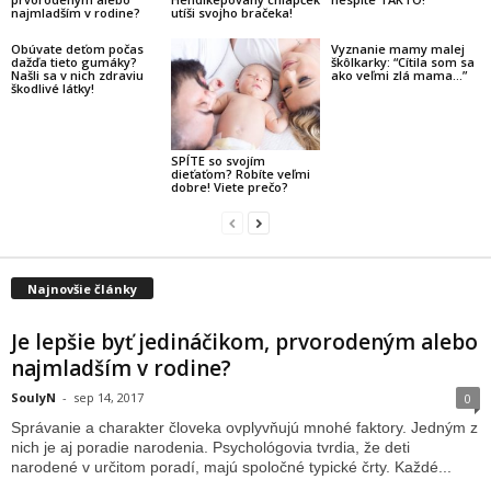
najmladším v rodine?
utíši svojho bračeka!
Obúvate deťom počas
Vyznanie mamy malej
dažďa tieto gumáky?
škôlkarky: “Cítila som sa
Našli sa v nich zdraviu
ako veľmi zlá mama…”
škodlivé látky!
SPÍTE so svojím
dieťaťom? Robíte veľmi
dobre! Viete prečo?
Najnovšie články
Je lepšie byť jedináčikom, prvorodeným alebo
najmladším v rodine?
SoulyN
-
sep 14, 2017
0
Správanie a charakter človeka ovplyvňujú mnohé faktory. Jedným z
nich je aj poradie narodenia. Psychológovia tvrdia, že deti
narodené v určitom poradí, majú spoločné typické črty. Každé...