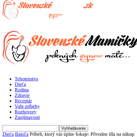
Tehotenstvo
Dieťa
Rodina
Zdravie
Receptár
Vaše príbehy
Rozhovory
Zaujímavosti
Dieťa
Batoľa
Príbeh, ktorý vás úplne šokuje: Pôvodne išla na nákup