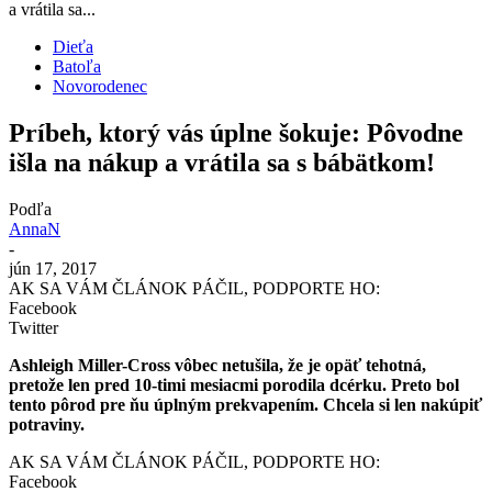
a vrátila sa...
Dieťa
Batoľa
Novorodenec
Príbeh, ktorý vás úplne šokuje: Pôvodne
išla na nákup a vrátila sa s bábätkom!
Podľa
AnnaN
-
jún 17, 2017
AK SA VÁM ČLÁNOK PÁČIL, PODPORTE HO:
Facebook
Twitter
Ashleigh Miller-Cross vôbec netušila, že je opäť tehotná,
pretože len pred 10-timi mesiacmi porodila dcérku. Preto bol
tento pôrod pre ňu úplným prekvapením. Chcela si len nakúpiť
potraviny.
AK SA VÁM ČLÁNOK PÁČIL, PODPORTE HO:
Facebook