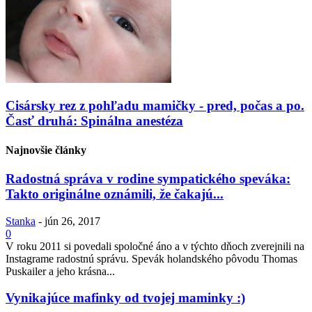
Cisársky rez z pohľadu mamičky - pred, počas a po.
Časť druhá: Spinálna anestéza
Najnovšie články
Radostná správa v rodine sympatického speváka:
Takto originálne oznámili, že čakajú...
Stanka
-
jún 26, 2017
0
V roku 2011 si povedali spoločné áno a v týchto dňoch zverejnili na
Instagrame radostnú správu. Spevák holandského pôvodu Thomas
Puskailer a jeho krásna...
Vynikajúce mafinky od tvojej maminky :)