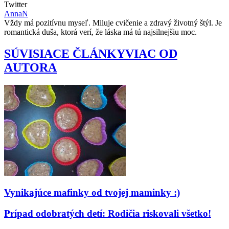
Twitter
AnnaN
Vždy má pozitívnu myseľ. Miluje cvičenie a zdravý životný štýl. Je
romantická duša, ktorá verí, že láska má tú najsilnejšiu moc.
SÚVISIACE ČLÁNKY
VIAC OD
AUTORA
Vynikajúce mafinky od tvojej maminky :)
Prípad odobratých detí: Rodičia riskovali všetko!