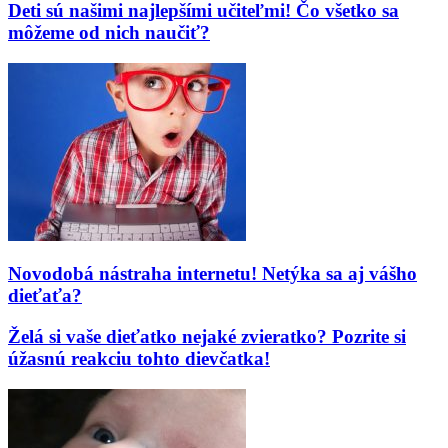
Deti sú našimi najlepšími učiteľmi! Čo všetko sa
môžeme od nich naučiť?
Novodobá nástraha internetu! Netýka sa aj vášho
dieťaťa?
Želá si vaše dieťatko nejaké zvieratko? Pozrite si
úžasnú reakciu tohto dievčatka!