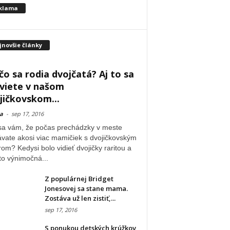
klama
jnovšie články
čo sa rodia dvojčatá? Aj to sa
viete v našom
jičkovskom...
a
-
sep 17, 2016
sa vám, že počas prechádzky v meste
ávate akosi viac mamičiek s dvojičkovským
om? Kedysi bolo vidieť dvojičky raritou a
to výnimočná...
Z populárnej Bridget
Jonesovej sa stane mama.
Zostáva už len zistiť,...
sep 17, 2016
S ponukou detských krúžkov