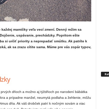
e každej mamičky veľa vecí zmení. Denný režim sa
Dojčenie, uspávanie, prechádzky. Popritom ešte
a si určiť priority a neprepadať smútku. Ak patríte k
á, ak sa zrazu cítite sama. Máme pre vás zopár typov,
Re
dzky
 prvých dňoch a možno aj týždňoch po narodení bábätka
kra a prípadne manžel, neumytá podlaha a žehlenie, môžu
 rytmus dňa. Ak váš drobček patrí k nočným sovám a viac