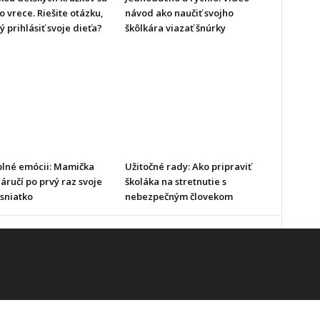
o vrece. Riešite otázku,
návod ako naučiť svojho
ý prihlásiť svoje dieťa?
škôlkára viazať šnúrky
plné emócii: Mamička
Užitočné rady: Ako pripraviť
náručí po prvý raz svoje
školáka na stretnutie s
sniatko
nebezpečným človekom