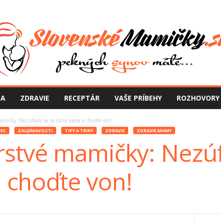
NA
ZDRAVIE
RECEPTÁR
VAŠE PRÍBEHY
ROZHOVORY
amičky: Nezúfajte ak sa cítite sama a choďte von!
EC
ZAUJÍMAVOSTI
TIPY A TRIKY
ZDRAVIE
ZDRAVIE MAMY
rstvé mamičky: Nezúf
a choďte von!