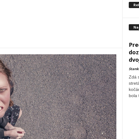
Re
Na
Pre
doz
dvo
Stank
Zdá 
stret
kočár
bola 