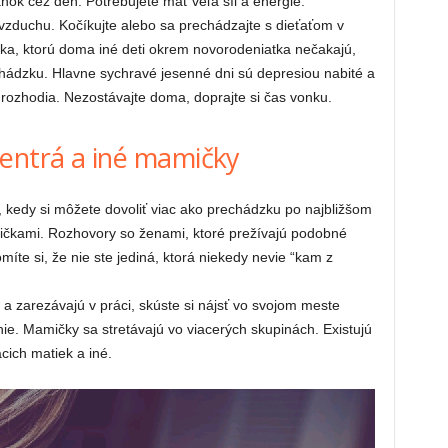
ánok cez deň. Potrebujete mať veľa síl a energie.
zduchu. Kočíkujte alebo sa prechádzajte s dieťaťom v
čka, ktorú doma iné deti okrem novorodeniatka nečakajú,
chádzku. Hlavne sychravé jesenné dni sú depresiou nabité a
zhodia. Nezostávajte doma, doprajte si čas vonku.
entrá a iné mamičky
e, kedy si môžete dovoliť viac ako prechádzku po najbližšom
amičkami. Rozhovory so ženami, ktoré prežívajú podobné
míte si, že nie ste jediná, ktorá niekedy nevie “kam z
 a zarezávajú v práci, skúste si nájsť vo svojom meste
. Mamičky sa stretávajú vo viacerých skupinách. Existujú
cich matiek a iné.