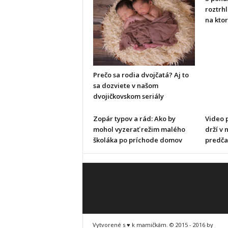
roztrhl
na ktor
Prečo sa rodia dvojčatá? Aj to
sa dozviete v našom
dvojičkovskom seriály
Zopár typov a rád: Ako by
Video 
mohol vyzerať režim malého
drží v 
školáka po príchode domov
predča
Vytvorené s ♥ k mamičkám. © 2015 - 2016 by