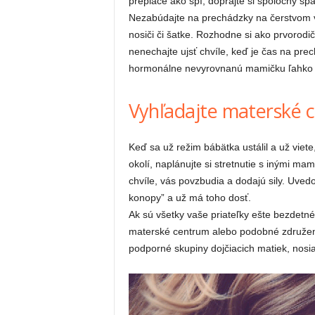
preplače ako spí, doprajte si spoločný sp
Nezabúdajte na prechádzky na čerstvom v
nosiči či šatke. Rozhodne si ako prvorodi
nenechajte ujsť chvíle, keď je čas na pre
hormonálne nevyrovnanú mamičku ľahko ro
Vyhľadajte materské c
Keď sa už režim bábätka ustálil a už viet
okolí, naplánujte si stretnutie s inými m
chvíle, vás povzbudia a dodajú sily. Uvedo
konopy” a už má toho dosť.
Ak sú všetky vaše priateľky ešte bezdetné
materské centrum alebo podobné združenie
podporné skupiny dojčiacich matiek, nosia