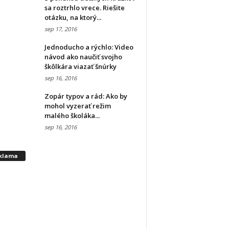
sa roztrhlo vrece. Riešite
otázku, na ktorý...
sep 17, 2016
Jednoducho a rýchlo: Video
návod ako naučiť svojho
škôlkára viazať šnúrky
sep 16, 2016
Zopár typov a rád: Ako by
mohol vyzerať režim
malého školáka...
sep 16, 2016
klama