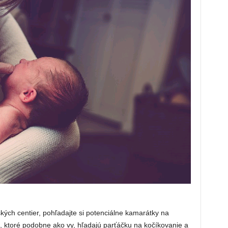
kých centier, pohľadajte si potenciálne kamarátky na
ia, ktoré podobne ako vy, hľadajú parťáčku na kočíkovanie a