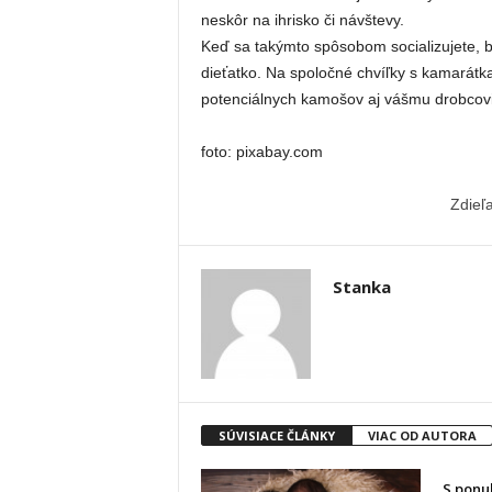
neskôr na ihrisko či návštevy.
Keď sa takýmto spôsobom socializujete, b
dieťatko. Na spoločné chvíľky s kamarátka
potenciálnych kamošov aj vášmu drobcovi.
foto: pixabay.com
Zdieľ
Stanka
SÚVISIACE ČLÁNKY
VIAC OD AUTORA
S ponu