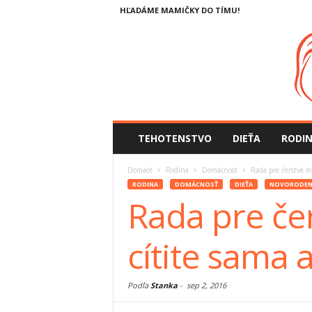
HĽADÁME MAMIČKY DO TÍMU!
TEHOTENSTVO
DIEŤA
RODI
Domáce
Rodina
Domácnosť
Rada pre čerstvé m
RODINA
DOMÁCNOSŤ
DIEŤA
NOVORODEN
Rada pre če
cítite sama 
Podľa
Stanka
-
sep 2, 2016