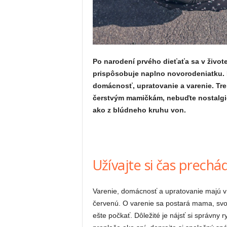
Po narodení prvého dieťaťa sa v život
prispôsobuje naplno novorodeniatku. 
domácnosť, upratovanie a varenie. Treb
čerstvým mamičkám, nebuďte nostalgick
ako z blúdneho kruhu von.
Užívajte si čas prechá
Varenie, domácnosť a upratovanie majú v
červenú. O varenie sa postará mama, svo
ešte počkať. Dôležité je nájsť si správny