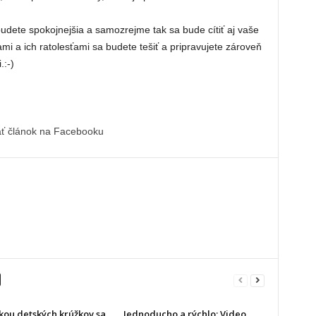
udete spokojnejšia a samozrejme tak sa bude cítiť aj vaše
mi a ich ratolesťami sa budete tešiť a pripravujete zároveň
:-)
ať článok na Facebooku
kou detských krúžkov sa
Jednoducho a rýchlo: Video