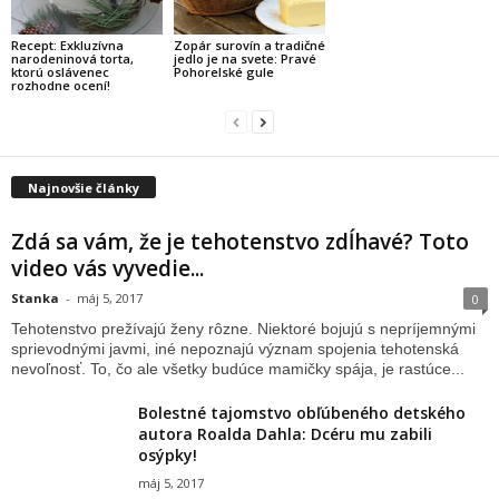
Recept: Exkluzívna
Zopár surovín a tradičné
narodeninová torta,
jedlo je na svete: Pravé
ktorú oslávenec
Pohorelské gule
rozhodne ocení!
Najnovšie články
Zdá sa vám, že je tehotenstvo zdĺhavé? Toto
video vás vyvedie...
Stanka
-
máj 5, 2017
0
Tehotenstvo prežívajú ženy rôzne. Niektoré bojujú s nepríjemnými
sprievodnými javmi, iné nepoznajú význam spojenia tehotenská
nevoľnosť. To, čo ale všetky budúce mamičky spája, je rastúce...
Bolestné tajomstvo obľúbeného detského
autora Roalda Dahla: Dcéru mu zabili
osýpky!
máj 5, 2017