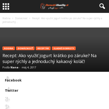
Rodina
Domácnosť
Recept: Ako využiť jogurt krátko po záruke? Na super rýchly a
jednoduchý...
RODINA
DOMÁCNOSŤ
RECEPTÁR
SLADKÉ DOBROTY
Recept: Ako využiť jogurt krátko po záruke? Na
super rýchly a jednoduchý kakaový koláč!
Podľa
Nana
-
máj 4, 2017
Facebook
Twitter