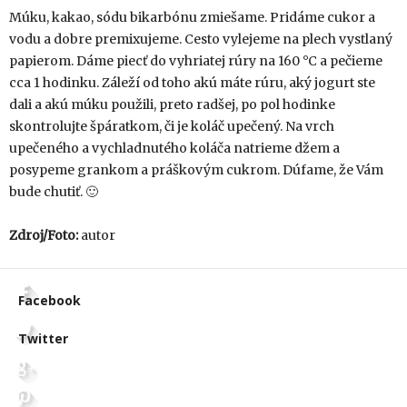
Múku, kakao, sódu bikarbónu zmiešame. Pridáme cukor a
vodu a dobre premixujeme. Cesto vylejeme na plech vystlaný
papierom. Dáme piecť do vyhriatej rúry na 160 °C a pečieme
cca 1 hodinku. Záleží od toho akú máte rúru, aký jogurt ste
dali a akú múku použili, preto radšej, po pol hodinke
skontrolujte špáratkom, či je koláč upečený. Na vrch
upečeného a vychladnutého koláča natrieme džem a
posypeme grankom a práškovým cukrom. Dúfame, že Vám
bude chutiť. 🙂
Zdroj/Foto:
autor
Facebook
Twitter