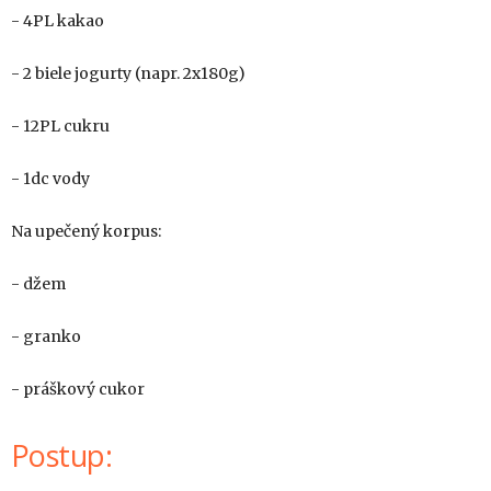
- 4PL kakao
- 2 biele jogurty (napr. 2x180g)
- 12PL cukru
- 1dc vody
Na upečený korpus:
- džem
- granko
- práškový cukor
Postup: