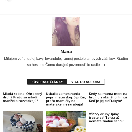
Nana
Milujem vôňu teplej kávy, levandule, rannej postele a nových zážitkov. Riadim
sa heslom: Čomu daruješ pozornosť, to rastie. :-)
SÚVISIACE ČLÁNKY
VIAC OD AUTORA
Mladá rodina: Ohrozený
Úskalia zamestnania
Kedy sa mama mení na
druh? Prečo sa mladí
popri materskej: 5 príčin,
hrdinu z akčného filmu?
manželia rozvádzajú?
prečo mamičky na
Keď je jej cieľ takýto!
materskej nezarábajú!
Všetky druhy špiny
traste sa! Teraz už
nemáte žiadnu šancu!