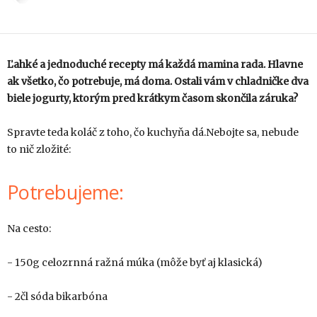
Ľahké a jednoduché recepty má každá mamina rada. Hlavne
ak všetko, čo potrebuje, má doma. Ostali vám v chladničke dva
biele jogurty, ktorým pred krátkym časom skončila záruka?
Spravte teda koláč z toho, čo kuchyňa dá.Nebojte sa, nebude
to nič zložité:
Potrebujeme:
Na cesto:
- 150g celozrnná ražná múka (môže byť aj klasická)
- 2čl sóda bikarbóna