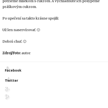
potrieme mliekom s cukrom. A vychladnuté ich posypeme
práškovým cukrom.
Po upečení sa takto krásne spojili:
Už len naservírovať. 🙂
Dobrú chuť. 🙂
Zdroj/Foto:
autor
Facebook
Twitter