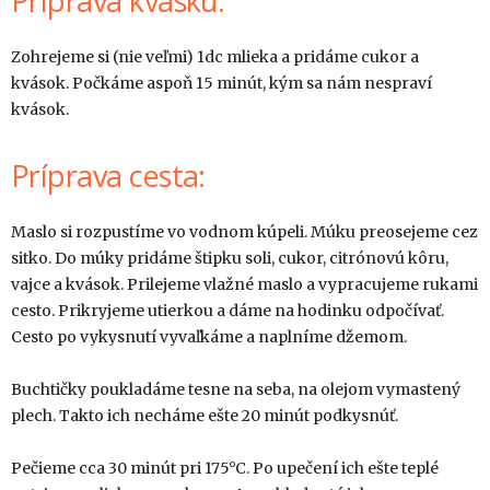
Príprava kvásku:
Zohrejeme si (nie veľmi) 1dc mlieka a pridáme cukor a
kvások. Počkáme aspoň 15 minút, kým sa nám nespraví
kvások.
Príprava cesta:
Maslo si rozpustíme vo vodnom kúpeli. Múku preosejeme cez
sitko. Do múky pridáme štipku soli, cukor, citrónovú kôru,
vajce a kvások. Prilejeme vlažné maslo a vypracujeme rukami
cesto. Prikryjeme utierkou a dáme na hodinku odpočívať.
Cesto po vykysnutí vyvaľkáme a naplníme džemom.
Buchtičky poukladáme tesne na seba, na olejom vymastený
plech. Takto ich necháme ešte 20 minút podkysnúť.
Pečieme cca 30 minút pri 175°C. Po upečení ich ešte teplé