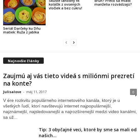
Skúste lahodný fit
druh? Prečo sa mladí
koláčik z ovsených
manželia rozvádzajú?
vločiek a bez cukru!
Seriál Darčeky ku Dňu
matiek: Ruža z jablka
Najnovšie články
Zaujmú aj vás tieto videá s miliónmi prezretí
na konte?
Julisalove
-
máj 11, 2017
0
V ére rozkvitu populárneho internetového kanála, ktorý je u
všetkých ľudí, ktorí navštevujú internet najpopulárnejší,
najznámejší, najsledovanejší a najrozšírenejší medzi video kanálmi,
sa už...
Tip: 3 obyčajné veci, ktoré by sme sa mali od
našich...