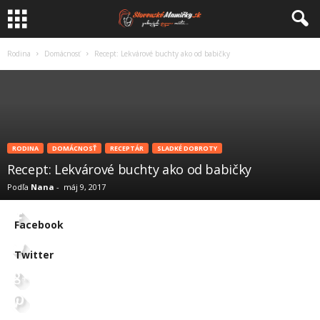
Rodina
Domácnosť
Recept: Lekvárové buchty ako od babičky
RODINA
DOMÁCNOSŤ
RECEPTÁR
SLADKÉ DOBROTY
Recept: Lekvárové buchty ako od babičky
Podľa
Nana
-
máj 9, 2017
Facebook
Twitter