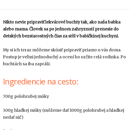
Nikto nevie pripraviť lekvárové buchty tak, ako naša babka
alebo mama. Človek sa po jednom zahryznutí prenesie do
detských bezstarostných čias za stôl v babičkinej kuchyni.
My si ich teraz môžeme skúsiť pripraviť priamo u vás doma.
Postup je veľmi jednoduchý a ocení ho určite celá rodinka. Po
buchtách sa iba zapráši.
Ingrediencie na cesto:
700g polohrubej múky
300g hladkej múky (môžeme dať 1000g polohrubej a hladkej
nedať nič)