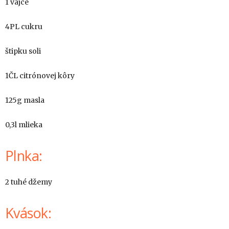
1 vajce
4PL cukru
štipku soli
1ČL citrónovej kôry
125g masla
0,3l mlieka
Plnka:
2 tuhé džemy
Kvások: