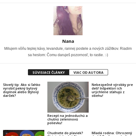
Nana
Milujem vôňu teplej kávy, levandule, rannej postele a nových zážitkov. Riadim
sa heslom: Čomu daruješ pozornosť, to rastie. :-)
SÚVISIACE ČLÁNKY
VIAC OD AUTORA
Skvelý tip: Ako si ľahko
Nebezpečné výrobky pre
vyrobiť pekný bytový
deti! Inšpektori ich
doplnok alebo štýlový
urýchlene sťahujú z
darček?
obehu!
Recept na jednoduchú a
chutnú zeleninovú
polievku!
Chudnete do plaviek?
Mladá rodina: Ohrozený