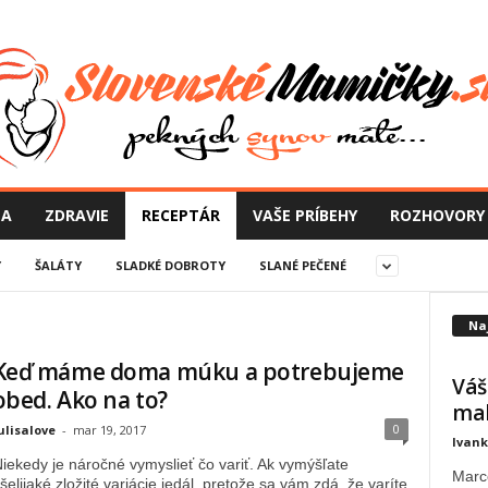
NA
ZDRAVIE
RECEPTÁR
VAŠE PRÍBEHY
ROZHOVORY
Y
ŠALÁTY
SLADKÉ DOBROTY
SLANÉ PEČENÉ
Na
Keď máme doma múku a potrebujeme
Váš
obed. Ako na to?
mal
0
ulisalove
-
mar 19, 2017
Ivan
iekedy je náročné vymyslieť čo variť. Ak vymýšľate
Marce
šelijaké zložité variácie jedál, pretože sa vám zdá, že varíte