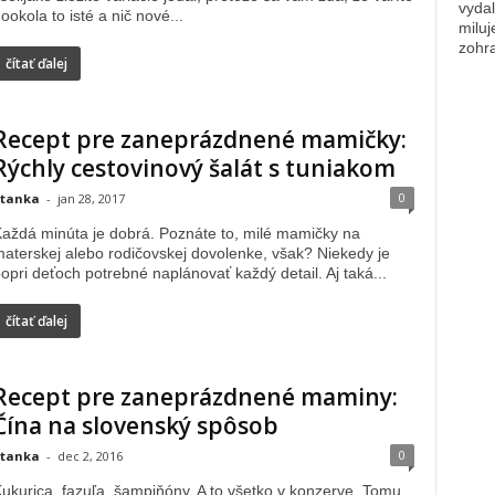
vydal
ookola to isté a nič nové...
miluj
zohra
čítať ďalej
Recept pre zaneprázdnené mamičky:
Rýchly cestovinový šalát s tuniakom
0
tanka
-
jan 28, 2017
aždá minúta je dobrá. Poznáte to, milé mamičky na
aterskej alebo rodičovskej dovolenke, však? Niekedy je
opri deťoch potrebné naplánovať každý detail. Aj taká...
čítať ďalej
Recept pre zaneprázdnené maminy:
Čína na slovenský spôsob
0
tanka
-
dec 2, 2016
ukurica, fazuľa, šampiňóny. A to všetko v konzerve. Tomu