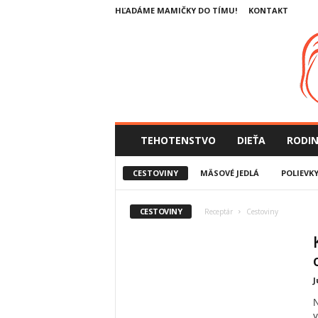
HĽADÁME MAMIČKY DO TÍMU!
KONTAKT
SlovenskeMamicky.sk
TEHOTENSTVO
DIEŤA
RODI
CESTOVINY
MÄSOVÉ JEDLÁ
POLIEVK
CESTOVINY
Receptár
Cestoviny
J
N
v