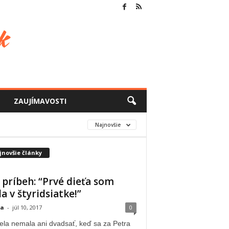
ZAUJÍMAVOSTI
Najnovšie
jnovšie články
 príbeh: “Prvé dieťa som
a v štyridsiatke!”
ka
-
júl 10, 2017
0
la nemala ani dvadsať, keď sa za Petra