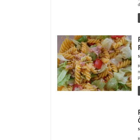
d
S
K
m
p
S
K