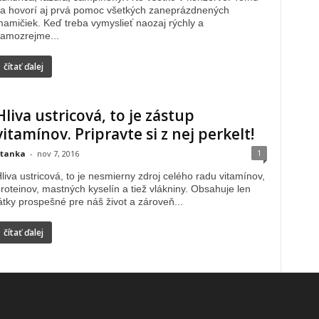
a hovorí aj prvá pomoc všetkých zaneprázdnených
amičiek. Keď treba vymyslieť naozaj rýchly a
amozrejme...
čítať ďalej
Hliva ustricová, to je zástup
vitamínov. Pripravte si z nej perkelt!
1
tanka
-
nov 7, 2016
liva ustricová, to je nesmierny zdroj celého radu vitamínov,
roteinov, mastných kyselín a tiež vlákniny. Obsahuje len
átky prospešné pre náš život a zároveň...
čítať ďalej