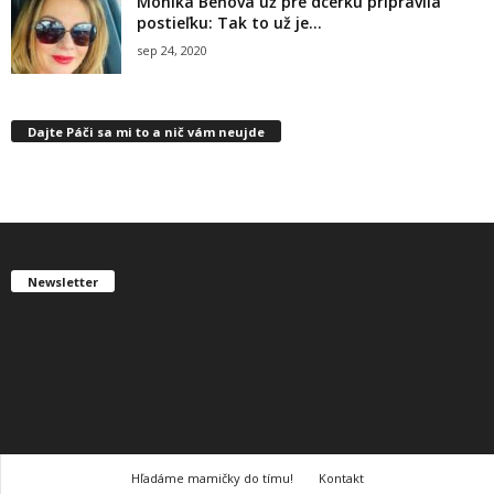
Monika Beňová už pre dcérku pripravila
postieľku: Tak to už je...
sep 24, 2020
Dajte Páči sa mi to a nič vám neujde
Newsletter
Hľadáme mamičky do tímu!
Kontakt