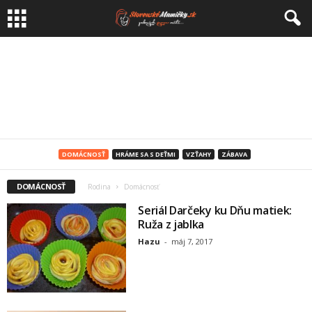
DOMÁCNOSŤ
HRÁME SA S DEŤMI
VZŤAHY
ZÁBAVA
DOMÁCNOSŤ
Rodina
Domácnosť
Seriál Darčeky ku Dňu matiek:
Ruža z jablka
Hazu
-
máj 7, 2017