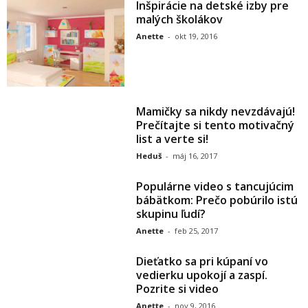
Inšpirácie na detské izby pre
malých školákov
Anette
-
okt 19, 2016
Mamičky sa nikdy nevzdávajú!
Prečítajte si tento motivačný
list a verte si!
Heduš
-
máj 16, 2017
Populárne video s tancujúcim
bábätkom: Prečo pobúrilo istú
skupinu ľudí?
Anette
-
feb 25, 2017
Dieťatko sa pri kúpaní vo
vedierku upokojí a zaspí.
Pozrite si video
Anette
-
nov 9, 2016