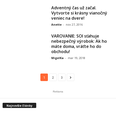
Adventný čas už začal.
Vytvorte si krásny vianočný
veniec na dvere!
Anette
-
nov 27, 2016
VAROVANIE: SOI sťahuje
nebezpečný výrobok: Ak ho
máte doma, vráťte ho do
obchodu!
MigelKa
-
mar 19, 2018
1
2
3
Reklama
Najnovšie články