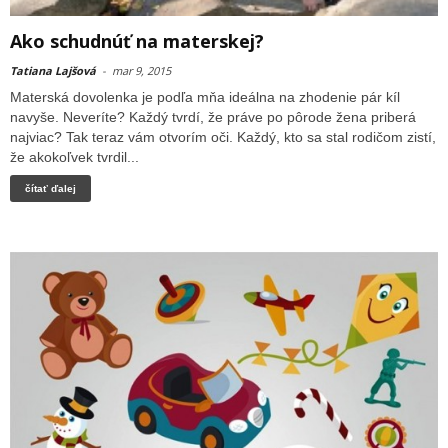
Ako schudnúť na materskej?
Tatiana Lajšová
-
mar 9, 2015
Materská dovolenka je podľa mňa ideálna na zhodenie pár kíl
navyše. Neveríte? Každý tvrdí, že práve po pôrode žena priberá
najviac? Tak teraz vám otvorím oči. Každý, kto sa stal rodičom zistí,
že akokoľvek tvrdil...
čítať ďalej