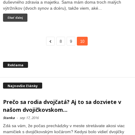
duševného zdravia a majetku. Sama mám doma troch malých
výtržníkov (dvoch synov a dcéru), takže viem, aké...
čítať ďalej
8
9
10
Reklama
Najnovšie články
Prečo sa rodia dvojčatá? Aj to sa dozviete v
našom dvojičkovskom...
Stanka
-
sep 17, 2016
Zdá sa vám, že počas prechádzky v meste stretávate akosi viac
mamičiek s dvojičkovským kočárom? Kedysi bolo vidieť dvojičky