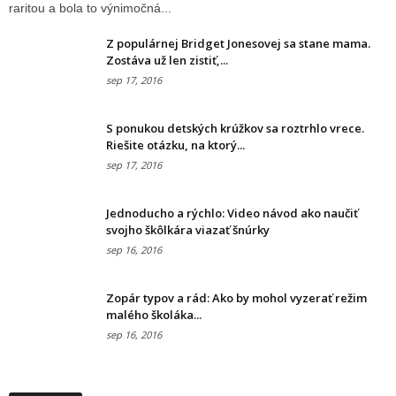
raritou a bola to výnimočná...
Z populárnej Bridget Jonesovej sa stane mama.
Zostáva už len zistiť,...
sep 17, 2016
S ponukou detských krúžkov sa roztrhlo vrece.
Riešite otázku, na ktorý...
sep 17, 2016
Jednoducho a rýchlo: Video návod ako naučiť
svojho škôlkára viazať šnúrky
sep 16, 2016
Zopár typov a rád: Ako by mohol vyzerať režim
malého školáka...
sep 16, 2016