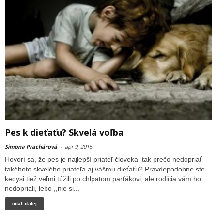
Pes k dieťaťu? Skvelá voľba
Simona Prachárová
-
apr 9, 2015
Hovorí sa, že pes je najlepší priateľ človeka, tak prečo nedopriať
takéhoto skvelého priateľa aj vášmu dieťaťu? Pravdepodobne ste
kedysi tiež veľmi túžili po chlpatom parťákovi, ale rodičia vám ho
nedopriali, lebo ,,nie si...
čítať ďalej