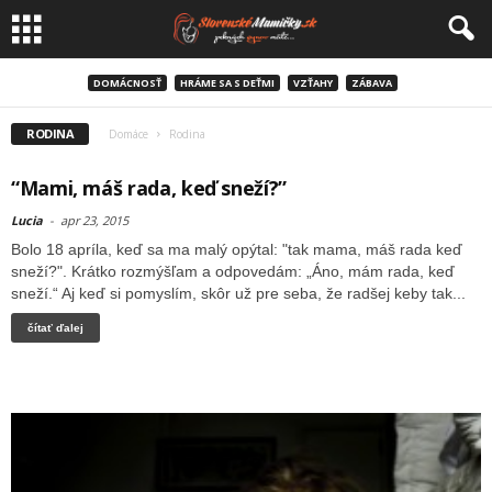
DOMÁCNOSŤ
HRÁME SA S DEŤMI
VZŤAHY
ZÁBAVA
RODINA
Domáce
Rodina
“Mami, máš rada, keď sneží?”
Lucia
-
apr 23, 2015
Bolo 18 apríla, keď sa ma malý opýtal: "tak mama, máš rada keď
sneží?". Krátko rozmýšľam a odpovedám: „Áno, mám rada, keď
sneží.“ Aj keď si pomyslím, skôr už pre seba, že radšej keby tak...
čítať ďalej