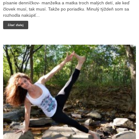
písanie denníčkov- manželka a matka troch malých detí, ale keď
človek musí, tak musí. Takže po poriadku. Minulý týždeň som sa
rozhodla nakúpiť...
čítať ďalej