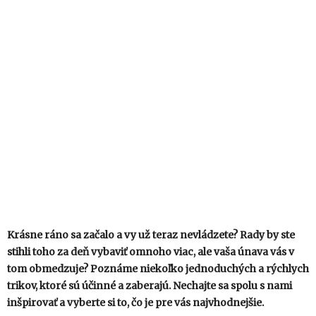
Krásne ráno sa začalo a vy už teraz nevládzete? Rady by ste
stihli toho za deň vybaviť omnoho viac, ale vaša únava vás v
tom obmedzuje? Poznáme niekoľko jednoduchých a rýchlych
trikov, ktoré sú účinné a zaberajú. Nechajte sa spolu s nami
inšpirovať a vyberte si to, čo je pre vás najvhodnejšie.