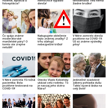
Holenie, epilácia či
nemocnice vypadlo
tehotenstva: Veď nemá
fotoepilácia?
dievča!
žiadne bruško!
Čo spája známe
Nakupujete oblečenie
V Nitre zomrelo dievča
moderátorské
tejto známej značky? Z
pozitívne na COVID-19:
manželské páry? O
trhu sťahujú
Už sú známe výsledky
tomto ste zrejme
nebezpečné tričká!
pitvy!
netušili!
V Nitre zomrela 15-ročná
Otecko Vlado Kobielsky
Jedinečné svadobné
pacientka: Bola
ukázal celú rodinku: To
zábery pohladia dušu:
pozitívne testovaná na
je naozaj jeho dcéra
Takto vyzerá láska na
COVID-19!
Klára?
celý život!