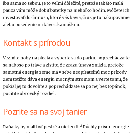
iba sama so sebou. Je to veľmi dôležité, pretože takáto malá
pauza vám môže dobiť baterky na niekoľko hodín. Môžete ich
investovať do činnosti, ktoré vás bavia, či už je to nakupovanie
alebo posedenie na káve s kamoškou.
Kontakt s prírodou
Vezmite nohy na plecia a vyberte sa do parku, poprechádzajte
sa naboso po tráve a zistíte, že zrazu únava zmizla, pretože
samotná energia zeme má v sebe neopísateľnú moc prírody.
Zem totižto dáva energiu mocným stromom a verte tomu, že
pokiaľ jej to dovolíte a poprechádzate sa po nej bez topánok,
pocítite obrovský rozdiel.
Pozrite sa na svoj tanier
Raňajky by mali byť pestré a nie len tie! Rýchly prísun energie