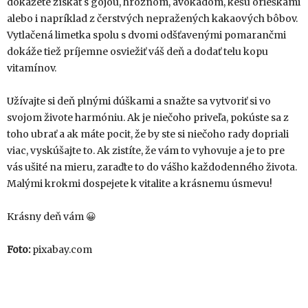
dokážete získať s gojou, hroznom, avokádom, kešu orieškami
alebo i napríklad z čerstvých nepražených kakaových bôbov.
Vytlačená limetka spolu s dvomi odšťavenými pomarančmi
dokáže tiež príjemne osviežiť váš deň a dodať telu kopu
vitamínov.
Užívajte si deň plnými dúškami a snažte sa vytvoriť si vo
svojom živote harmóniu. Ak je niečoho priveľa, pokúste sa z
toho ubrať a ak máte pocit, že by ste si niečoho rady dopriali
viac, vyskúšajte to. Ak zistíte, že vám to vyhovuje a je to pre
vás ušité na mieru, zaraďte to do vášho každodenného života.
Malými krokmi dospejete k vitalite a krásnemu úsmevu!
Krásny deň vám 😀
Foto:
pixabay.com