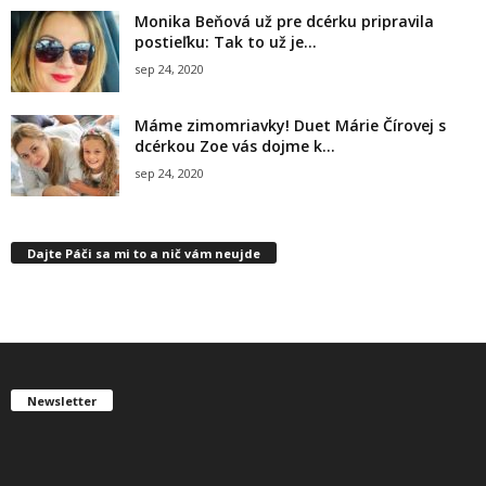
Monika Beňová už pre dcérku pripravila
postieľku: Tak to už je...
sep 24, 2020
Máme zimomriavky! Duet Márie Čírovej s
dcérkou Zoe vás dojme k...
sep 24, 2020
Dajte Páči sa mi to a nič vám neujde
Newsletter