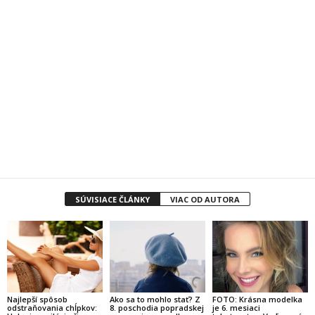
SÚVISIACE ČLÁNKY
VIAC OD AUTORA
Najlepší spôsob
Ako sa to mohlo stať? Z
FOTO: Krásna modelka
odstraňovania chĺpkov:
8. poschodia popradskej
je 6. mesiaci