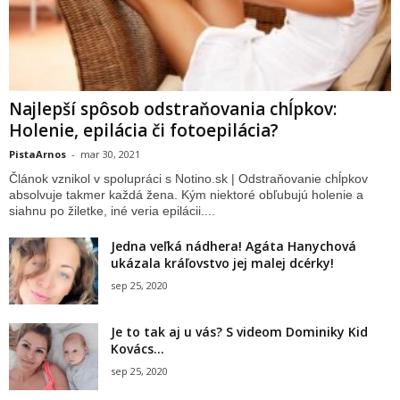
Najlepší spôsob odstraňovania chĺpkov:
Holenie, epilácia či fotoepilácia?
PistaArnos
-
mar 30, 2021
Článok vznikol v spolupráci s Notino.sk | Odstraňovanie chĺpkov
absolvuje takmer každá žena. Kým niektoré obľubujú holenie a
siahnu po žiletke, iné veria epilácii....
Jedna veľká nádhera! Agáta Hanychová
ukázala kráľovstvo jej malej dcérky!
sep 25, 2020
Je to tak aj u vás? S videom Dominiky Kid
Kovács...
sep 25, 2020