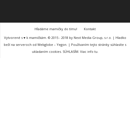
Hľadáme mamičky do tímu!
Kontakt
Vytvorené s ♥ k mamičkám. © 2015 - 2018 by Next Media Group, s.r.o. | Hladko
beží na serveroch od Webglobe – Yegon. | Používaním tejto stránky súhlasíte s
ukladaním cookies. SÚHLASÍM. Viac info tu.