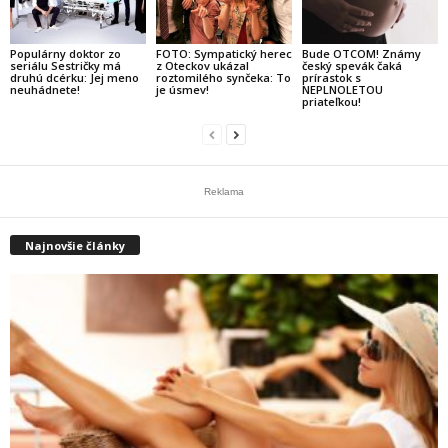
Populárny doktor zo
FOTO: Sympatický herec
Bude OTCOM! Známy
seriálu Sestričky má
z Oteckov ukázal
český spevák čaká
druhú dcérku: Jej meno
roztomilého synčeka: To
prírastok s
neuhádnete!
je úsmev!
NEPLNOLETOU
priateľkou!
Reklama
Najnovšie články