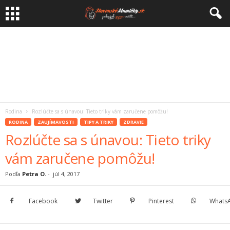
Rodina
Rozlúčte sa s únavou: Tieto triky vám zaručene pomôžu!
RODINA
ZAUJÍMAVOSTI
TIPY A TRIKY
ZDRAVIE
Rozlúčte sa s únavou: Tieto triky
vám zaručene pomôžu!
Podľa
Petra O.
-
júl 4, 2017
Facebook
Twitter
Pinterest
Whats