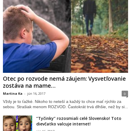
Otec po rozvode nemá záujem: Vysvetľovanie
zostáva na mame…
Martina Ka
-
jún 16, 2017
0
Vždy je to ťažké. Nikoho to neteší a každý to chce mať rýchlo za
sebou. Strašiak menom ROZVOD. Častokrát trvá dlhšie, než by si...
“Tyčinky” rozosmiali celé Slovensko! Toto
dievčatko valcuje internet!