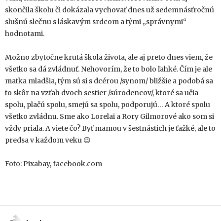
skončila školu či dokázala vychovať dnes už sedemnásťročnú
slušnú slečnu s láskavým srdcom a tými „správnymi“
hodnotami.
Možno zbytočne krutá škola života, ale aj preto dnes viem, že
všetko sa dá zvládnuť. Nehovorím, že to bolo ľahké. Čím je ale
matka mladšia, tým sú si s dcérou /synom/ bližšie a podobá sa
to skôr na vzťah dvoch sestier /súrodencov/, ktoré sa učia
spolu, plačú spolu, smejú sa spolu, podporujú… A ktoré spolu
všetko zvládnu. Sme ako Lorelai a Rory Gilmorové ako som si
vždy priala. A viete čo? Byť mamou v šestnástich je ťažké, ale to
predsa v každom veku 😉
Foto: Pixabay, facebook.com