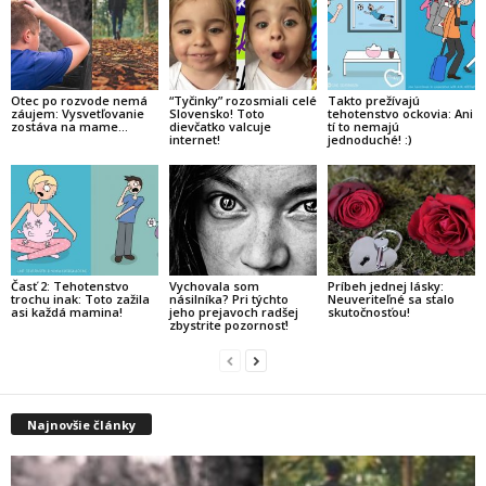
Otec po rozvode nemá
“Tyčinky” rozosmiali celé
Takto prežívajú
záujem: Vysvetľovanie
Slovensko! Toto
tehotenstvo ockovia: Ani
zostáva na mame…
dievčatko valcuje
tí to nemajú
internet!
jednoduché! :)
Časť 2: Tehotenstvo
Vychovala som
Príbeh jednej lásky:
trochu inak: Toto zažila
násilníka? Pri týchto
Neuveriteľné sa stalo
asi každá mamina!
jeho prejavoch radšej
skutočnosťou!
zbystrite pozornosť!
Najnovšie články