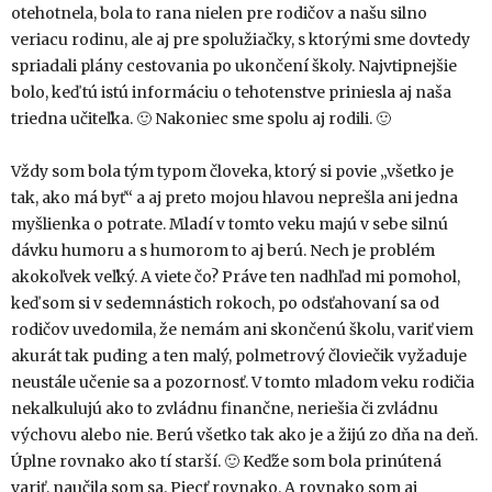
otehotnela, bola to rana nielen pre rodičov a našu silno
veriacu rodinu, ale aj pre spolužiačky, s ktorými sme dovtedy
spriadali plány cestovania po ukončení školy. Najvtipnejšie
bolo, keď tú istú informáciu o tehotenstve priniesla aj naša
triedna učiteľka. 🙂 Nakoniec sme spolu aj rodili. 🙂
Vždy som bola tým typom človeka, ktorý si povie „všetko je
tak, ako má byť“ a aj preto mojou hlavou neprešla ani jedna
myšlienka o potrate. Mladí v tomto veku majú v sebe silnú
dávku humoru a s humorom to aj berú. Nech je problém
akokoľvek veľký. A viete čo? Práve ten nadhľad mi pomohol,
keď som si v sedemnástich rokoch, po odsťahovaní sa od
rodičov uvedomila, že nemám ani skončenú školu, variť viem
akurát tak puding a ten malý, polmetrový človiečik vyžaduje
neustále učenie sa a pozornosť. V tomto mladom veku rodičia
nekalkulujú ako to zvládnu finančne, neriešia či zvládnu
výchovu alebo nie. Berú všetko tak ako je a žijú zo dňa na deň.
Úplne rovnako ako tí starší. 🙂 Keďže som bola prinútená
variť, naučila som sa. Piecť rovnako. A rovnako som aj