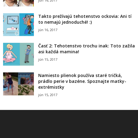
jún 16, 2017
Takto prežívajú tehotenstvo ockovia: Ani tí
to nemajú jednoduché! :)
jún 16, 2017
Časť 2: Tehotenstvo trochu inak: Toto zažila
asi každá mamina!
jún 15, 2017
Namiesto plienok používa staré tričká,
prádlo perie v bazéne. Spoznajte matky-
extrémistky
jún 15, 2017