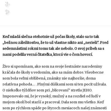
Keď mladá slečna otehotnie už počas školy, stalo sa to tak
„bežnou záležitosťou, že to už vlastne nikto ani „nerieši“. Pred
sedemnástimi rokmi tomu tak ale nebolo. O svoj príbeh sa s
nami podelila verná čitateľka, ktorá vie o čom hovorí.
Živo si spomínam, ako som na svoje šestnáste narodeniny
kráčala do školy s vedomím, ako sa mám dobre. Všeobecne
som bola veľmi obľúbená, známky nie najhoršie, doma
relatívna pohoda… . Plnými dúškami som si ten pocit užívala.
O niekoľko týždňov som pri „blicovaní“ stretla JEHO.
Imponovalo mi, že je vysoký, mužný a na rozdiel od ľudí v
mojom okolí bol starší a pracoval. Dala som mu všetko. Keď
som po rýchlom spáde po štyroch mesiacoch našej známosti