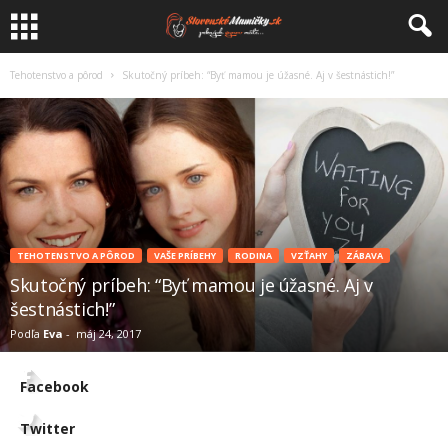
Tehotenstvo a pôrod
Skutočný príbeh: “Byť mamou je úžasné. Aj v šestnástich!”
TEHOTENSTVO A PÔROD
VAŠE PRÍBEHY
RODINA
VZŤAHY
ZÁBAVA
Skutočný príbeh: “Byť mamou je úžasné. Aj v
šestnástich!”
Podľa
Eva
-
máj 24, 2017
Facebook
Twitter