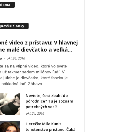
klama
jnovšie články
pné video z prístavu: V hlavnej
he malé dievčatko a veľká...
a
-
okt 24, 2016
te sa na vtipné video, ktoré vo svete
o už takmer sedem miliónov ľudí. V
ej úlohe je dievčatko, ktoré fascinuje
 nákladná loď. Zábava...
Neviete, čo si zbaliť do
pôrodnice? Tu je zoznam
potrebných vecí!
okt 24, 2016
Herečke Mile Kunis
tehotenstvo pristane. Čaká