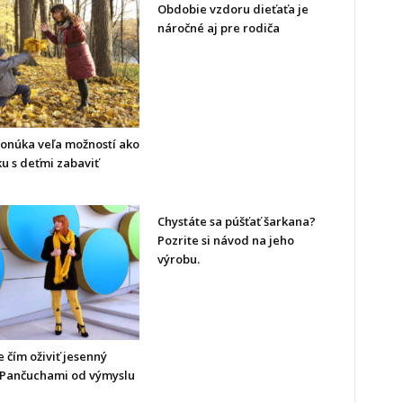
Obdobie vzdoru dieťaťa je
náročné aj pre rodiča
ponúka veľa možností ako
u s deťmi zabaviť
Chystáte sa púšťať šarkana?
Pozrite si návod na jeho
výrobu.
 čím oživiť jesenný
? Pančuchami od výmyslu