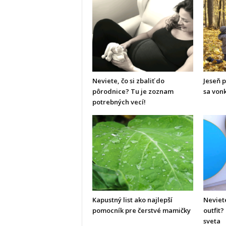
Neviete, čo si zbaliť do
Jeseň 
pôrodnice? Tu je zoznam
sa vonk
potrebných vecí!
Kapustný list ako najlepší
Neviete
pomocník pre čerstvé mamičky
outfit
sveta