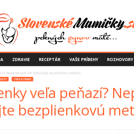
NA
ZDRAVIE
RECEPTÁR
VAŠE PRÍBEHY
ROZHOVORY
eňazí? Nepotrebujete ich! Vyskúšajte bezplienkovú metódu!
OSTI
TIPY A TRIKY
ienky veľa peňazí? N
ajte bezplienkovú me