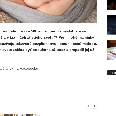
 novorodenca cca 500 eur ročne. Zamýšľali ste sa
ešia v krajinách „tretieho sveta“? Pre mnohé maminky
Používajú takzvanú bezplienkovú komunikačnú metódu,
 svete začína byť populárna až teraz a prepadli jej už
ať článok na Facebooku
Re