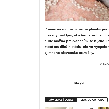
Priemerná rodina minie na plienky pre
niekedy nad tým, ako tento problém ri
bude možno prekvapením, že nijako. 
ktorá má dlhú históriu, ale vo vyspelom
aj mnohé slovenské mamičky.
Zdieľ
Maya
SÚVISIACE ČLÁNKY
VIAC OD AUTORA