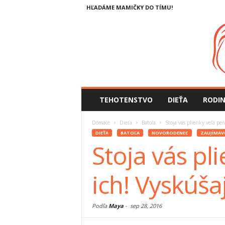
HĽADÁME MAMIČKY DO TÍMU!
TEHOTENSTVO
DIEŤA
RODI
Domáce
Dieťa
Batoľa
Stoja vás plienky veľa p
DIEŤA
BATOĽA
NOVORODENEC
ZAUJÍMAV
Stoja vás pl
ich! Vyskúš
Podľa
Maya
-
sep 28, 2016