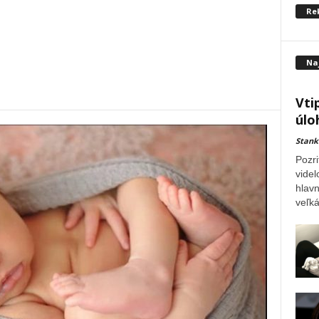
Re
Na
Vti
úlo
Stank
Pozri
videl
hlavn
veľká