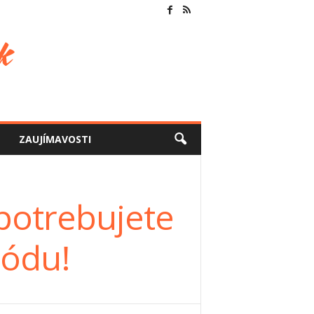
ZAUJÍMAVOSTI
epotrebujete
tódu!