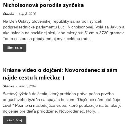
Nicholsonová porodila synčeka
Stanka
-
sep 2, 2016
Na Deň Ústavy Slovenskej republiky sa narodil synček
podpredsedníčke parlamentu Lucii Nicholsonovej. Volá sa Jakub a
ako uviedla na sociálnej sieti, jeho miery sú: 51cm a 3720 gramov.
Touto cestou sa pripájame aj my k celému radu...
čítať ďalej
Krásne video o dojčení: Novorodenec si sám
nájde cestu k mliečku:-)
Stanka
-
aug 5, 2016
Svetový týždeň dojčenia, ktorý prebieha práve počas prvého
augustového týždňa sa spája s heslom: "Dojčenie nám uľahčuje
život." Pozrite si nasledujúce video, ktoré poukazuje na to, aké je
dojčenie pre dieťa prirodzené. Novorodenec, ktorý...
čítať ďalej