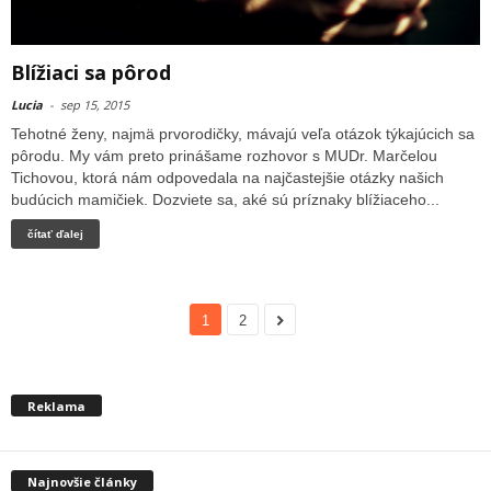
Blížiaci sa pôrod
Lucia
-
sep 15, 2015
Tehotné ženy, najmä prvorodičky, mávajú veľa otázok týkajúcich sa
pôrodu. My vám preto prinášame rozhovor s MUDr. Marčelou
Tichovou, ktorá nám odpovedala na najčastejšie otázky našich
budúcich mamičiek. Dozviete sa, aké sú príznaky blížiaceho...
čítať ďalej
1
2
Reklama
Najnovšie články