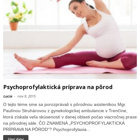
Psychoprofylaktická príprava na pôrod
Lucia
-
nov 9, 2015
O tejto téme sme sa porozprávali s pôrodnou asistentkou Mgr.
Paulínou Struhárovou z gynekologickej ambulancie v Trenčíne,
ktorá získala veľa skúseností v danej oblasti počas viacročnej praxe
na pôrodnej sále. ČO ZNAMENÁ „PSYCHOPROFYLAKTICKÁ
PRÍPRAVA NA PȎROD“? Psychoprofylaxia...
čítať ďalej