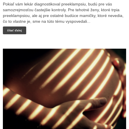
Pokiaľ vám lekár diagnostikoval preeklampsiu, budú pre vás
samozrejmosťou častejšie kontroly. Pre tehotné ženy, ktoré trpia
preeklampsiou, ale aj pre ostatné budúce mamičky, ktoré nevedia,
čo to vlastne je, sme na túto tému vyspovedali...
čítať ďalej