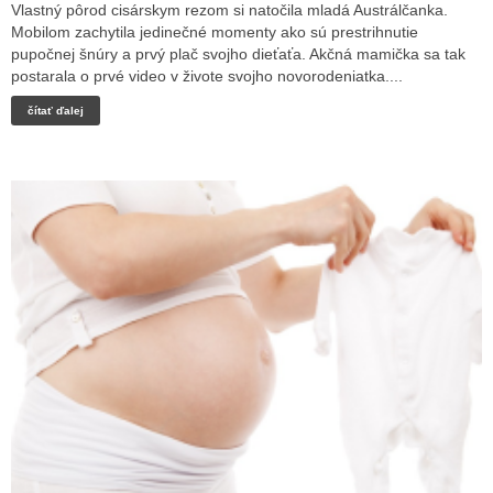
Vlastný pôrod cisárskym rezom si natočila mladá Austrálčanka.
Mobilom zachytila jedinečné momenty ako sú prestrihnutie
pupočnej šnúry a prvý plač svojho dieťaťa. Akčná mamička sa tak
postarala o prvé video v živote svojho novorodeniatka....
čítať ďalej