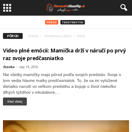
PÔROD
TEHOTENSTVO
PÔROD
Domáce
Tehotenstvo a pôrod
Pôrod
Video plné emócii: Mamička drží v náručí po prvý
raz svoje predčasniatko
Stanka
-
sep 15, 2016
Nie všetky mamičky majú pôrod podľa svojich predstáv. Svoje o
tom vedia hlavne matky predčasniatok. To, že sa im vytúžené
dieťatko narodí vo veľkom predstihu a bojuje o život niekoľko
dlhých týždňov v inkubátore,...
čítať ďalej