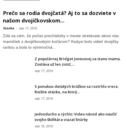
Prečo sa rodia dvojčatá? Aj to sa dozviete v
našom dvojičkovskom...
Stanka
-
sep 17, 2016
Zdá sa vám, že počas prechádzky v meste stretávate akosi viac
mamičiek s dvojičkovským kočárom? Kedysi bolo vidieť dvojičky
raritou a bola to výnimočná...
Z populárnej Bridget Jonesovej sa stane mama.
Zostáva už len zistiť,...
sep 17, 2016
S ponukou detských krúžkov sa roztrhlo vrece.
Riešite otázku, na ktorý...
sep 17, 2016
Jednoducho a rýchlo: Video návod ako naučiť
svojho škôlkára viazať šnúrky
sep 16, 2016