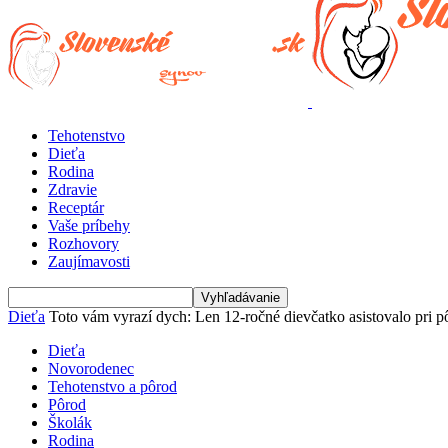
Tehotenstvo
Dieťa
Rodina
Zdravie
Receptár
Vaše príbehy
Rozhovory
Zaujímavosti
Dieťa
Toto vám vyrazí dych: Len 12-ročné dievčatko asistovalo pri p
Dieťa
Novorodenec
Tehotenstvo a pôrod
Pôrod
Školák
Rodina