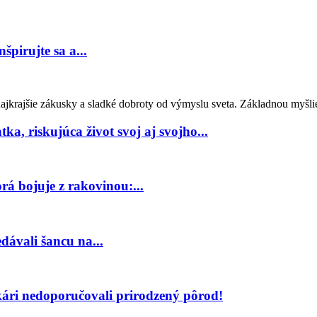
špirujte sa a...
e najkrajšie zákusky a sladké dobroty od výmyslu sveta. Základnou myšli
, riskujúca život svoj aj svojho...
rá bojuje z rakovinou:...
dávali šancu na...
ekári nedoporučovali prirodzený pôrod!