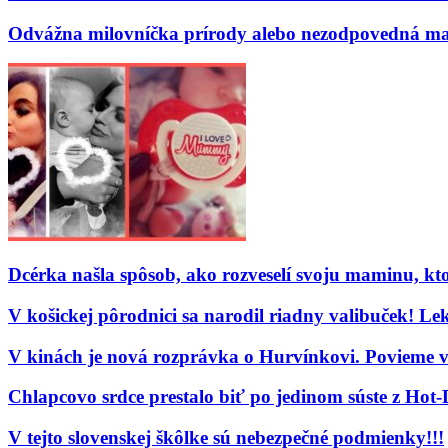
Odvážna milovníčka prírody alebo nezodpovedná matk
Dcérka našla spôsob, ako rozveselí svoju maminu, kto
V košickej pôrodnici sa narodil riadny valibuček! L
V kinách je nová rozprávka o Hurvínkovi. Povieme vá
Chlapcovo srdce prestalo biť po jedinom súste z Hot
V tejto slovenskej škôlke sú nebezpečné podmienky!!!