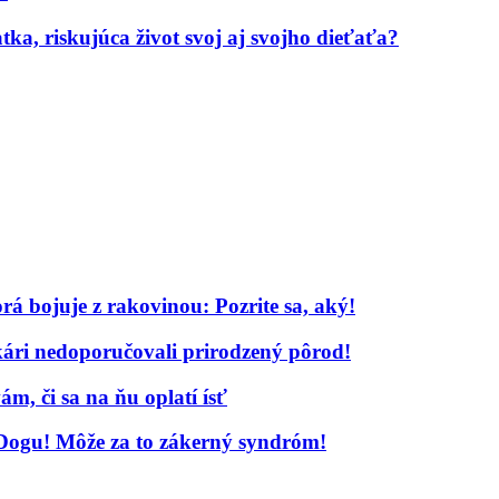
a, riskujúca život svoj aj svojho dieťaťa?
rá bojuje z rakovinou: Pozrite sa, aký!
ekári nedoporučovali prirodzený pôrod!
m, či sa na ňu oplatí ísť
-Dogu! Môže za to zákerný syndróm!