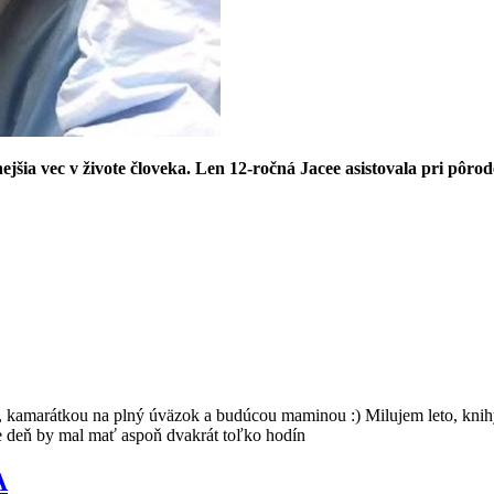
ejšia vec v živote človeka. Len 12-ročná Jacee asistovala pri pôr
, kamarátkou na plný úväzok a budúcou maminou :) Milujem leto, knihy,
e deň by mal mať aspoň dvakrát toľko hodín
A