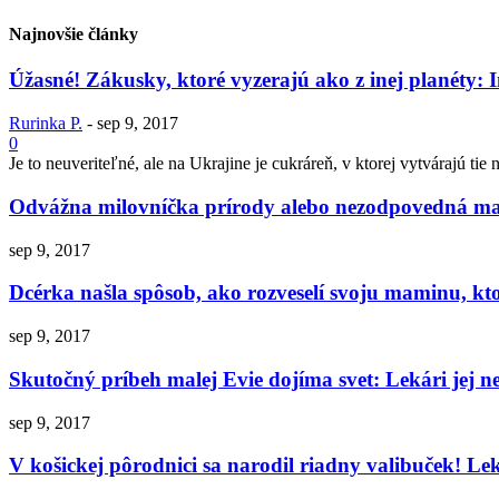
Najnovšie články
Úžasné! Zákusky, ktoré vyzerajú ako z inej planéty: In
Rurinka P.
-
sep 9, 2017
0
Je to neuveriteľné, ale na Ukrajine je cukráreň, v ktorej vytvárajú ti
Odvážna milovníčka prírody alebo nezodpovedná matka
sep 9, 2017
Dcérka našla spôsob, ako rozveselí svoju maminu, kto
sep 9, 2017
Skutočný príbeh malej Evie dojíma svet: Lekári jej ne
sep 9, 2017
V košickej pôrodnici sa narodil riadny valibuček! L