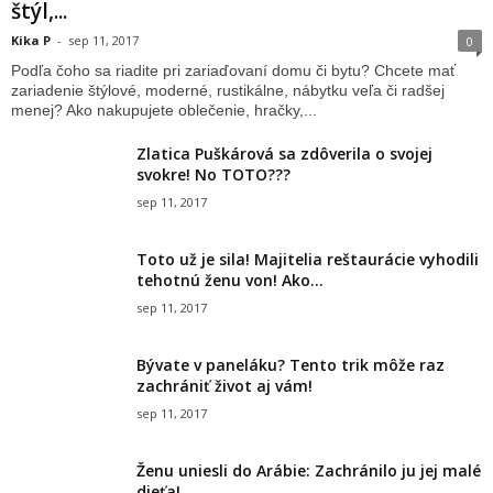
štýl,...
Kika P
-
sep 11, 2017
0
Podľa čoho sa riadite pri zariaďovaní domu či bytu? Chcete mať
zariadenie štýlové, moderné, rustikálne, nábytku veľa či radšej
menej? Ako nakupujete oblečenie, hračky,...
Zlatica Puškárová sa zdôverila o svojej
svokre! No TOTO???
sep 11, 2017
Toto už je sila! Majitelia reštaurácie vyhodili
tehotnú ženu von! Ako...
sep 11, 2017
Bývate v paneláku? Tento trik môže raz
zachrániť život aj vám!
sep 11, 2017
Ženu uniesli do Arábie: Zachránilo ju jej malé
dieťa!