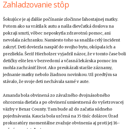
Zahladzovanie stôp
Šokujúce je aj ďalšie počínanie zločinne ľahostajnej matky.
Potom ako sa vrátila k autu a našla dievčatká doslova na
pokraji smrti, vôbec neposkytla zdravotnú pomoc, ani
nevolala záchranku. Namiesto toho sa snažila celý incident
zakryť. Deti doviezla naspäť do svojho bytu, okúpala ich a
prezliekla. Šerif Hierholzer vyjadril názor, že v tomto čase boli
detičky ešte len v bezvedomí a včasná lekárska pomoc im
mohla zachrániť život. Ako preukázali staršie záznamy,
jednanie matky nebolo žiadnou novinkou. Už predtým sa
stávalo, že svoje deti nechávala samé v aute.
Amanda bola obvinená zo závažného dvojnásobného
ohrozenia dieťaťa a po obvinení umiestnená do vyšetrovacej
väzby v Bexar County. Tam bude až do začatia súdneho
pojednávania. Kaucia bola určená na 35 tisíc dolárov. Úrad
prokuratúry momentálne zvažuje obvinenia aj proti jej 16-