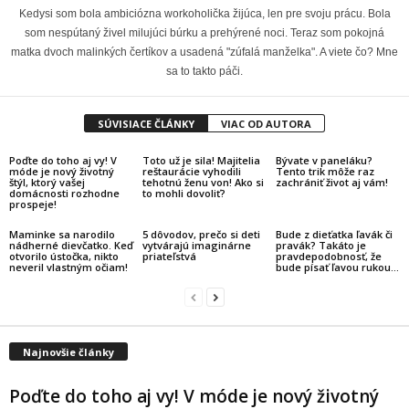
Kedysi som bola ambiciózna workoholička žijúca, len pre svoju prácu. Bola
som nespútaný živel milujúci búrku a prehýrené noci. Teraz som pokojná
matka dvoch malinkých čertíkov a usadená "zúfalá manželka". A viete čo? Mne
sa to takto páči.
SÚVISIACE ČLÁNKY
VIAC OD AUTORA
Poďte do toho aj vy! V
Toto už je sila! Majitelia
Bývate v paneláku?
móde je nový životný
reštaurácie vyhodili
Tento trik môže raz
štýl, ktorý vašej
tehotnú ženu von! Ako si
zachrániť život aj vám!
domácnosti rozhodne
to mohli dovoliť?
prospeje!
Maminke sa narodilo
5 dôvodov, prečo si deti
Bude z dieťatka ľavák či
nádherné dievčatko. Keď
vytvárajú imaginárne
pravák? Takáto je
otvorilo ústočka, nikto
priateľstvá
pravdepodobnosť, že
neveril vlastným očiam!
bude písať ľavou rukou…
Najnovšie články
Poďte do toho aj vy! V móde je nový životný