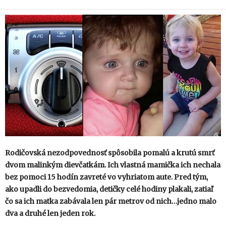
Rodičovská nezodpovednosť spôsobila pomalú a krutú smrť
dvom malinkým dievčatkám. Ich vlastná mamička ich nechala
bez pomoci 15 hodín zavreté vo vyhriatom aute. Pred tým,
ako upadli do bezvedomia, detičky celé hodiny plakali, zatiaľ
čo sa ich matka zabávala len pár metrov od nich…jedno malo
dva a druhé len jeden rok.