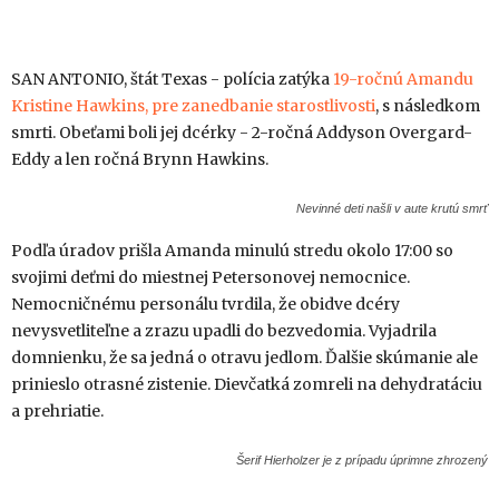
SAN ANTONIO, štát Texas - polícia zatýka
19-ročnú Amandu
Kristine Hawkins, pre zanedbanie starostlivosti
, s následkom
smrti. Obeťami boli jej dcérky - 2-ročná Addyson Overgard-
Eddy a len ročná Brynn Hawkins.
Nevinné deti našli v aute krutú smrť
Podľa úradov prišla Amanda minulú stredu okolo 17:00 so
svojimi deťmi do miestnej Petersonovej nemocnice.
Nemocničnému personálu tvrdila, že obidve dcéry
nevysvetliteľne a zrazu upadli do bezvedomia. Vyjadrila
domnienku, že sa jedná o otravu jedlom. Ďalšie skúmanie ale
prinieslo otrasné zistenie. Dievčatká zomreli na dehydratáciu
a prehriatie.
Šerif Hierholzer je z prípadu úprimne zhrozený