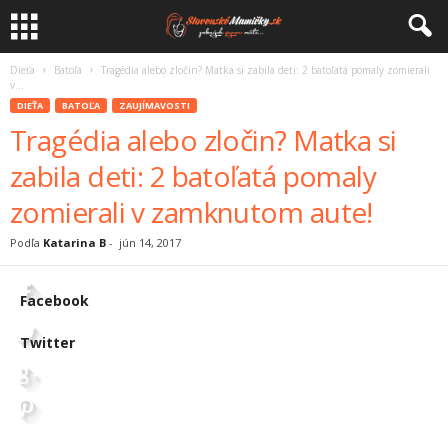
Dieťa
Batoľa
Tragédia alebo zločin? Matka si zabila deti: 2 batoľatá pomaly zomierali
v...
DIEŤA
BATOĽA
ZAUJÍMAVOSTI
Tragédia alebo zločin? Matka si
zabila deti: 2 batoľatá pomaly
zomierali v zamknutom aute!
Podľa
Katarina B
-
jún 14, 2017
Facebook
Twitter