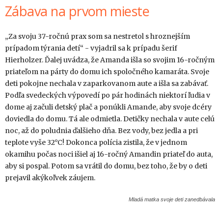
Zábava na prvom mieste
„Za svoju 37-ročnú prax som sa nestretol s hroznejším
prípadom týrania detí“ - vyjadril sa k prípadu šerif
Hierholzer. Ďalej uvádza, že Amanda išla so svojim 16-ročným
priateľom na párty do domu ich spoločného kamaráta. Svoje
deti pokojne nechala v zaparkovanom aute a išla sa zabávať.
Podľa svedeckých výpovedí po pár hodinách niektorí ľudia v
dome aj začuli detský plač a ponúkli Amande, aby svoje dcéry
doviedla do domu. Tá ale odmietla. Detičky nechala v aute celú
noc, až do poludnia ďalšieho dňa. Bez vody, bez jedla a pri
teplote vyše 32°C! Dokonca polícia zistila, že v jednom
okamihu počas noci išiel aj 16-ročný Amandin priateľ do auta,
aby si pospal. Potom sa vrátil do domu, bez toho, že by o deti
prejavil akýkoľvek záujem.
Mladá matka svoje deti zanedbávala