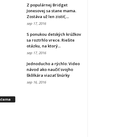
Z populárnej Bridget
Jonesovej sa stane mama.
Zostáva už len zistiť,...
sep 17, 2016
S ponukou detských krúžkov
sa roztrhlo vrece. Riešite
otázku, na ktorý...
sep 17, 2016
Jednoducho a rýchlo: Video
návod ako naučiť svojho
škôlkára viazať šnúrky
sep 16, 2016
klama