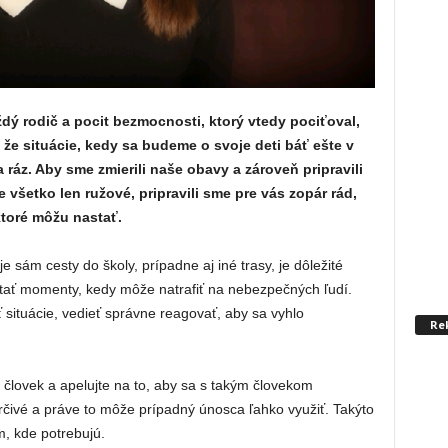
ždý rodič a pocit bezmocnosti, ktorý vtedy pociťoval,
, že situácie, kedy sa budeme o svoje deti báť ešte v
áz. Aby sme zmierili naše obavy a zároveň pripravili
 všetko len ružové, pripravili sme pre vás zopár rád,
 ktoré môžu nastať.
 sám cesty do školy, prípadne aj iné trasy, je dôležité
tať momenty, kedy môže natrafiť na nebezpečných ľudí.
situácie, vedieť správne reagovať, aby sa vyhlo
Re
zí človek a apelujte na to, aby sa s takým človekom
rčivé a práve to môže prípadný únosca ľahko využiť. Takýto
m, kde potrebujú.