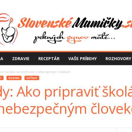
NA
ZDRAVIE
RECEPTÁR
VAŠE PRÍBEHY
ROZHOVORY
aviť školáka na stretnutie s nebezpečným človekom
Y
RODINA
VZŤAHY
y: Ako pripraviť škol
s nebezpečným člove