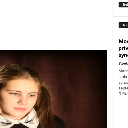
Re
Na
Mod
pri
syn
Stank
Mark
stal
synče
sept
Riško