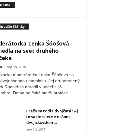
klama
jnovšie články
erátorka Lenka Šóošová
viedla na svet druhého
čeka
a
-
sep 18, 2016
izácka moderátorka Lenka Šóošová sa
a dvojnásobnou maminou. Jej druhorodený
k Ronald sa narodil v nedeľu 18.
embra. Doma ho čaká starší bratček
....
Prečo sa rodia dvojčatá? Aj
to sa dozviete v našom
dvojičkovskom...
sep 17, 2016