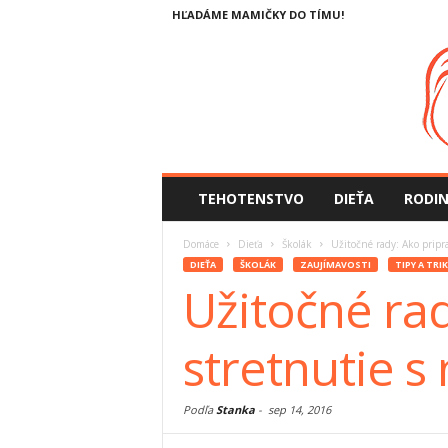
HĽADÁME MAMIČKY DO TÍMU!
TEHOTENSTVO
DIEŤA
RODI
Domáce
Dieťa
Školák
Užitočné rady: Ako pripr
DIEŤA
ŠKOLÁK
ZAUJÍMAVOSTI
TIPY A TRIK
Užitočné rad
stretnutie 
Podľa
Stanka
-
sep 14, 2016