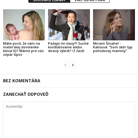
Máte pocit, že vám na
Padajú mi vlasy!!! Suché
Miriam Šmahel -
materskej dovolenke
konštatovanie alebo
Kalisová: “Som skôr typ
klesá IQ? Máme pre vás
desivý výkrik? (1.časť)
pohodovej maminy”
zopár tipov
BEZ KOMENTÁRA
ZANECHAŤ ODPOVEĎ