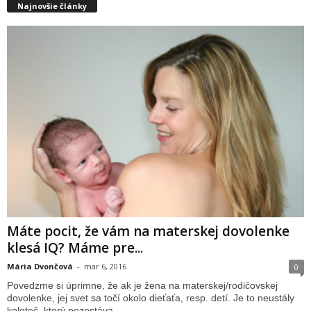
Najnovšie články
Máte pocit, že vám na materskej dovolenke
klesá IQ? Máme pre...
Mária Dvončová
-
mar 6, 2016
0
Povedzme si úprimne, že ak je žena na materskej/rodičovskej
dovolenke, jej svet sa točí okolo dieťaťa, resp. detí. Je to neustály
kolotoč, ktorý pozostáva...