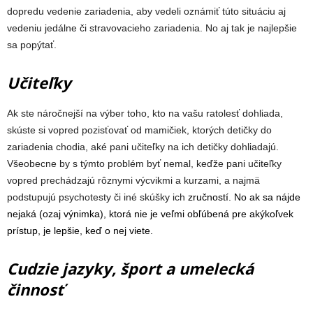
dopredu vedenie zariadenia, aby vedeli oznámiť túto situáciu aj
vedeniu jedálne či stravovacieho zariadenia. No aj tak je najlepšie
sa popýtať.
Učiteľky
Ak ste náročnejší na výber toho, kto na vašu ratolesť dohliada,
skúste si vopred pozisťovať od mamičiek, ktorých detičky do
zariadenia chodia, aké pani učiteľky na ich detičky dohliadajú.
Všeobecne by s týmto problém byť nemal, keďže pani učiteľky
vopred prechádzajú rôznymi výcvikmi a kurzami, a najmä
podstupujú psychotesty či iné skúšky ich
zručností. No ak sa nájde
nejaká (ozaj výnimka), ktorá nie je veľmi obľúbená pre akýkoľvek
prístup, je lepšie, keď o nej viete.
Cudzie jazyky, šport a umelecká
činnosť