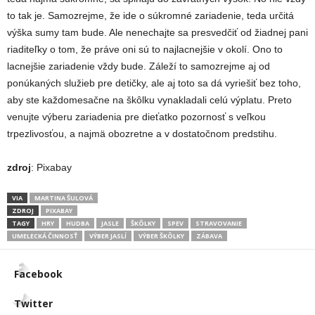
to tak je. Samozrejme, že ide o súkromné zariadenie, teda určitá
výška sumy tam bude. Ale nenechajte sa presvedčiť od žiadnej pani
riaditeľky o tom, že práve oni sú to najlacnejšie v okolí. Ono to
lacnejšie zariadenie vždy bude. Záleží to samozrejme aj od
ponúkaných služieb pre detičky, ale aj toto sa dá vyriešiť bez toho,
aby ste každomesačne na škôlku vynakladali celú výplatu. Preto
venujte výberu zariadenia pre dieťatko pozornosť s veľkou
trpezlivosťou, a najmä obozretne a v dostatočnom predstihu.
zdroj
: Pixabay
VIA
MARTINA ŠULOVÁ
ZDROJ
PIXABAY
TAGY
HRY
HUDBA
JASLE
ŠKÔLKY
SPEV
STRAVOVANIE
UMELECKÁ ČINNOSŤ
VÝBER JASLÍ
VÝBER ŠKÔLKY
ZÁBAVA
Facebook
Twitter