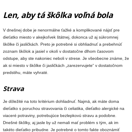
Len, aby tá škôlka voľná bola
V dnešnej dobe je nenormálne ťažké a komplikované nájsť pre
dieťatko miesto v akejkoľvek štátnej, dokonca už aj súkromnej
škôlke či jasličkách. Preto je potrebné si obhliadnuť a prebehnúť
zoznam škôlok a jasiel v okolí v dostatočne dlhom časovom
odstupe, aby ste nakoniec neboli v strese. Je všeobecne známe, že
ak si miesto v škôlke či jasličkách „zarezervujete“ v dostatočnom
predstihu, máte vyhraté.
Strava
Je dôležité na toto kritérium dohliadnuť. Najmä, ak máte doma
dieťatko s poruchou stravovania či celiatika, dieťatko alergické na
viaceré potraviny, potrebujúce bezlepkovú stravu a podobne.
Dnešné škôlky, aj jasle by už nemali mať problém s tým, ak im
takéto dieťatko pribudne. Je potrebné o tomto fakte oboznámiť