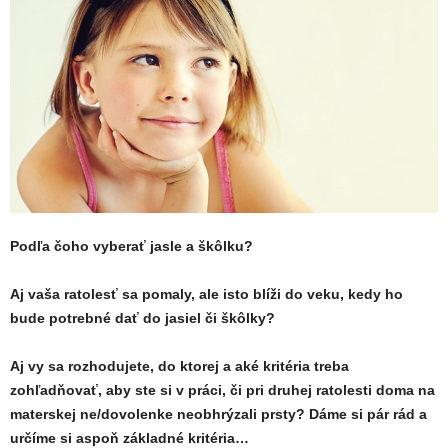
Podľa čoho vyberať jasle a škôlku?
Aj vaša ratolesť sa pomaly, ale isto blíži do veku, kedy ho
bude potrebné dať do jasiel či škôlky?
Aj vy sa rozhodujete, do ktorej a aké kritéria treba
zohľadňovať, aby ste si v práci, či pri druhej ratolesti doma na
materskej ne/dovolenke neobhrýzali prsty? Dáme si pár rád a
určíme si aspoň základné kritéria…