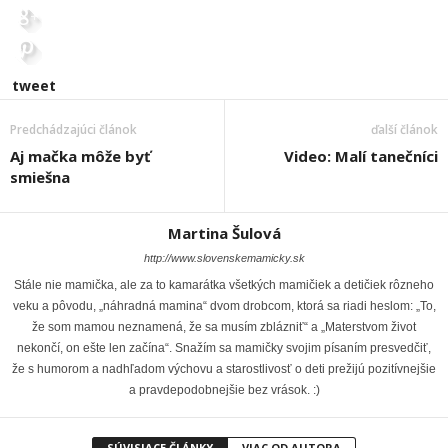
tweet
Predchádzajúci článok
ďalší článok
Aj mačka môže byť
Video: Malí tanečníci
smiešna
Martina Šulová
http://www.slovenskemamicky.sk
Stále nie mamička, ale za to kamarátka všetkých mamičiek a detičiek rôzneho
veku a pôvodu, „náhradná mamina“ dvom drobcom, ktorá sa riadi heslom: „To,
že som mamou neznamená, že sa musím zblázniť“ a „Materstvom život
nekončí, on ešte len začína“. Snažím sa mamičky svojim písaním presvedčiť,
že s humorom a nadhľadom výchovu a starostlivosť o deti prežijú pozitívnejšie
a pravdepodobnejšie bez vrások. :)
SÚVISIACE ČLÁNKY
VIAC OD AUTORA