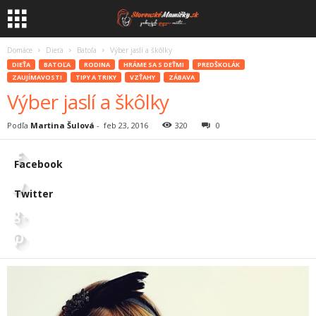
Domáce
Dieťa
Batoľa
Výber jaslí a škôlky
DIEŤA
BATOĽA
RODINA
HRÁME SA S DEŤMI
PREDŠKOLÁK
ZAUJÍMAVOSTI
TIPY A TRIKY
VZŤAHY
ZÁBAVA
Výber jaslí a škôlky
Podľa
Martina Šulová
-
feb 23, 2016
320
0
Facebook
Twitter