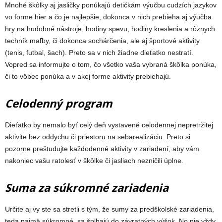
Mnohé škôlky aj jasličky ponúkajú detičkám výučbu cudzích jazykov
vo forme hier a čo je najlepšie, dokonca v nich prebieha aj výučba
hry na hudobné nástroje, hodiny spevu, hodiny kreslenia a rôznych
techník maľby, či dokonca sochárčenia, ale aj športové aktivity
(tenis, futbal, šach). Preto sa v nich žiadne dieťatko nestratí.
Vopred sa informujte o tom, čo všetko vaša vybraná škôlka ponúka,
či to vôbec ponúka a v akej forme aktivity prebiehajú.
Celodenný program
Dieťatko by nemalo byť celý deň vystavené celodennej nepretržitej
aktivite bez oddychu či priestoru na sebarealizáciu. Preto si
pozorne preštudujte každodenné aktivity v zariadení, aby vám
nakoniec vašu ratolesť v škôlke či jasliach nezničili úplne.
Suma za súkromné zariadenia
Určite aj vy ste sa stretli s tým, že sumy za predškolské zariadenia,
teda najmä súkromné, sa šplhajú do závratných výšok. No nie vždy