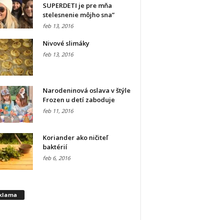
SUPERDETI je pre mňa
stelesnenie môjho sna”
feb 13, 2016
Nivové slimáky
feb 13, 2016
Narodeninová oslava v štýle
Frozen u detí zaboduje
feb 11, 2016
Koriander ako ničiteľ
baktérií
feb 6, 2016
klama