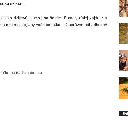
a mi už parí.
é ako rizikové, naozaj sa šetrite. Pomaly ďalej zájdete a
h a nestresujte, aby vaše bábätko tiež správne odhadlo deň
ať článok na Facebooku
Re