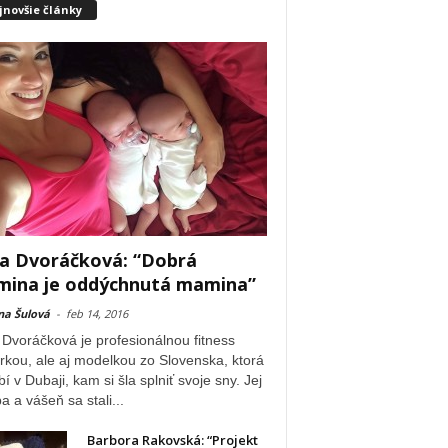
jnovšie články
a Dvoráčková: “Dobrá
ina je oddýchnutá mamina”
na Šulová
-
feb 14, 2016
Dvoráčková je profesionálnou fitness
rkou, ale aj modelkou zo Slovenska, ktorá
í v Dubaji, kam si šla splniť svoje sny. Jej
a a vášeň sa stali...
Barbora Rakovská: “Projekt