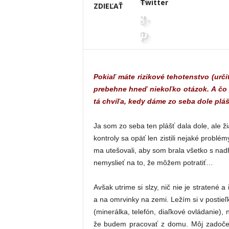
Twitter
ZDIEĽAŤ
Pokiaľ máte rizikové tehotenstvo (urč
prebehne hneď niekoľko otázok. A čo 
tá chvíľa, kedy dáme zo seba dole plá
Ja som zo seba ten plášť dala dole, ale ž
kontroly sa opäť len zistili nejaké probl
ma utešovali, aby som brala všetko s nad
nemyslieť na to, že môžem potratiť…
Avšak utrime si slzy, nič nie je stratené
a na omrvinky na zemi. Ležím si v postie
(minerálka, telefón, diaľkové ovládanie
že budem pracovať z domu. Môj zadoček