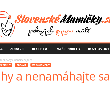
NA
ZDRAVIE
RECEPTÁR
VAŠE PRÍBEHY
ROZHOVORY
žte si nohy a nenamáhajte sa
E PRÍBEHY
ZDRAVIE
ZDRAVIE MAMY
nohy a nenamáhajte sa