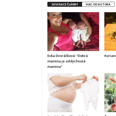
SÚVISIACE ČLÁNKY
VIAC OD AUTORA
Evka Dvoráčková: “Dobrá
Koriand
mamina je oddýchnutá
mamina”