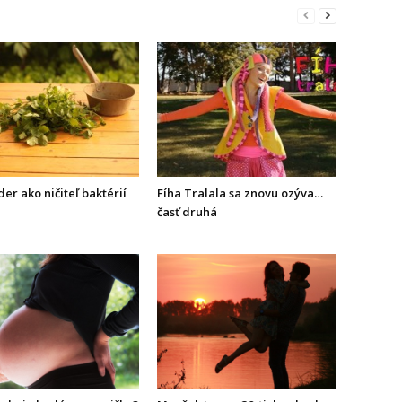
er ako ničiteľ baktérií
Fíha Tralala sa znovu ozýva…
časť druhá