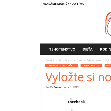
HĽADÁME MAMIČKY DO TÍMU!
TEHOTENSTVO
DIEŤA
RODI
Domáce
Tehotenstvo a pôrod
Tehotenstvo
Vylo
TEHOTENSTVO A PÔROD
TEHOTENSTVO
VAŠ
Vyložte si 
Podľa
Lucia
-
nov 5, 2015
Facebook