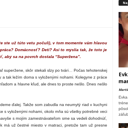
Na
ite ste už túto vetu počuli), v tom momente vám hlavou
práca? Domácnosť? Deti? Asi to myslia tak, že toto je
šť, aby sa na povrch dostala “Superžena”.
iaľ superžene, skôr stekali slzy po tvári… Počas tehotenskej
Evk
émy a tak ležím doma s vyloženými nohami. Kolegyne z práce
mam
hľadom a hlavne kľud, ale dnes to proste nešlo. Dnes nešlo
Marti
Evka 
tréne
 a ideme ďalej. Takže som zabudla na neumytý riad v kuchyni
pôsob
ľke s vyloženými nohami, okolo mňa sú všetky potrebné veci
záľub
), navyše s mojím zamestnávateľom sme sa vedeli dohodnúť,
 má už čestné miesto v matraci, pretože tam už presne