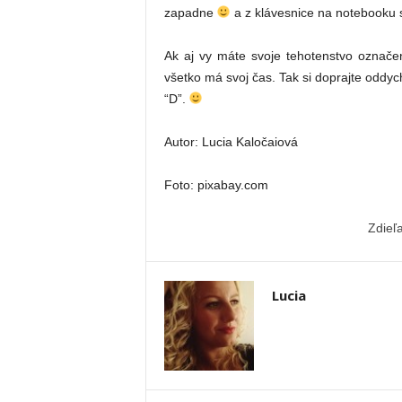
zapadne
a z klávesnice na notebooku s
Ak aj vy máte svoje tehotenstvo označen
všetko má svoj čas. Tak si doprajte oddyc
“D”.
Autor: Lucia Kaločaiová
Foto: pixabay.com
Zdieľ
Lucia